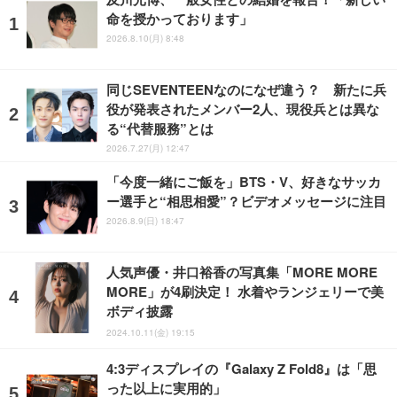
命を授かっております」
2026.8.10(月) 8:48
同じSEVENTEENなのになぜ違う？ 新たに兵
役が発表されたメンバー2人、現役兵とは異な
る“代替服務”とは
2026.7.27(月) 12:47
「今度一緒にご飯を」BTS・V、好きなサッカ
ー選手と“相思相愛”？ビデオメッセージに注目
2026.8.9(日) 18:47
人気声優・井口裕香の写真集「MORE MORE
MORE」が4刷決定！ 水着やランジェリーで美
ボディ披露
2024.10.11(金) 19:15
4:3ディスプレイの『Galaxy Z Fold8』は「思
った以上に実用的」