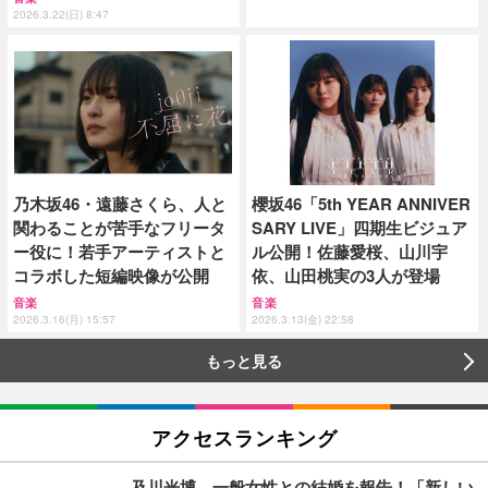
2026.3.22(日) 8:47
乃木坂46・遠藤さくら、人と
櫻坂46「5th YEAR ANNIVER
関わることが苦手なフリータ
SARY LIVE」四期生ビジュア
ー役に！若手アーティストと
ル公開！佐藤愛桜、山川宇
コラボした短編映像が公開
依、山田桃実の3人が登場
音楽
音楽
2026.3.16(月) 15:57
2026.3.13(金) 22:58
もっと見る
アクセスランキング
及川光博、一般女性との結婚を報告！「新しい