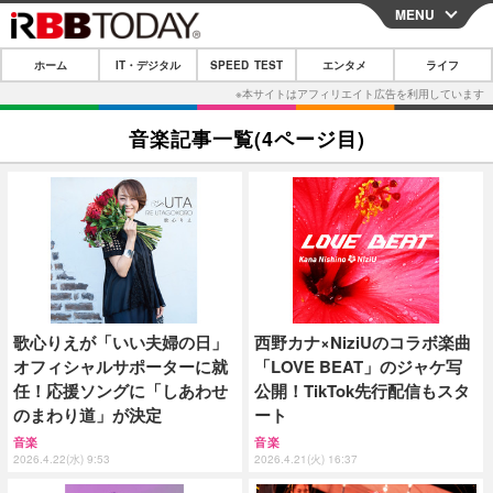
MENU
CLOSE
ホーム
IT・デジタル
SPEED TEST
エンタメ
ライフ
ホーム
IT・デジタル
音楽記事一覧(4ページ目)
IT・デジタルTOP
スマートフォン
SPEED TEST
ネタ
ガジェット・ツール
エンタメ
ショッピング
その他
エンタメTOP
映画・ドラマ
ライフ
韓流・K-POP
韓国・芸能
ライフTOP
グルメ
リリース一覧
歌心りえが「いい夫婦の日」
西野カナ×NiziUのコラボ楽曲
音楽
スポーツ
ペット
ショッピング
プッシュ通知の停止方法
オフィシャルサポーターに就
「LOVE BEAT」のジャケ写
グラビア
ブログ
任！応援ソングに「しあわせ
公開！TikTok先行配信もスタ
その他
のまわり道」が決定
ート
ショッピング
その他
音楽
音楽
2026.4.22(水) 9:53
2026.4.21(火) 16:37