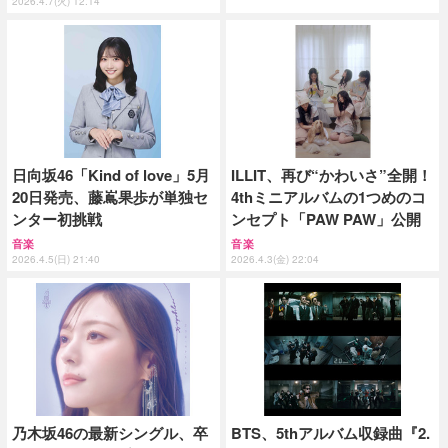
2026.4.7(火) 12:14
日向坂46「Kind of love」5月
ILLIT、再び“かわいさ”全開！
20日発売、藤嶌果歩が単独セ
4thミニアルバムの1つめのコ
ンター初挑戦
ンセプト「PAW PAW」公開
音楽
音楽
2026.4.5(日) 21:40
2026.4.3(金) 22:04
乃木坂46の最新シングル、卒
BTS、5thアルバム収録曲『2.