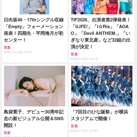
日向坂46・17thシングル収録
TIF2026、出演者第2弾発表！
「Empty」フォーメーション
「iLiFE!」「i☆Ris」「AOA
発表！四期生・平岡海月が初
O」「Devil ANTHEM.」「い
センター！
ぎなり東北産」など32組の出
演が決定！
音楽
2026.4.10(金) 10:31
音楽
2026.4.8(水) 16:13
島袋寛子、デビュー30周年記
「7回目のひな誕祭」が横浜
念の新ビジュアル公開＆SNS
スタジアムで開催！
開設！
音楽
2026.4.6(月) 12:50
音楽