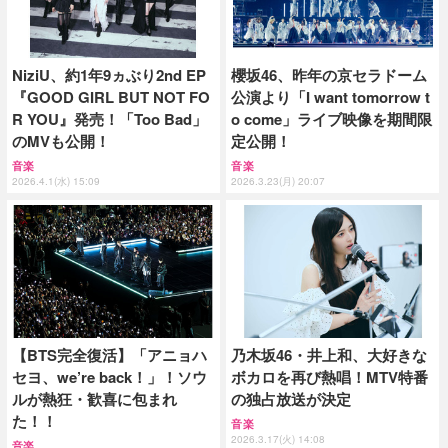
NiziU、約1年9ヵぶり2nd EP
櫻坂46、昨年の京セラドーム
『GOOD GIRL BUT NOT FO
公演より「I want tomorrow t
R YOU』発売！「Too Bad」
o come」ライブ映像を期間限
のMVも公開！
定公開！
音楽
音楽
2026.4.1(水) 15:09
2026.3.23(月) 20:07
【BTS完全復活】「アニョハ
乃木坂46・井上和、大好きな
セヨ、we’re back！」！ソウ
ボカロを再び熱唱！MTV特番
ルが熱狂・歓喜に包まれ
の独占放送が決定
た！！
音楽
2026.3.17(火) 14:08
音楽