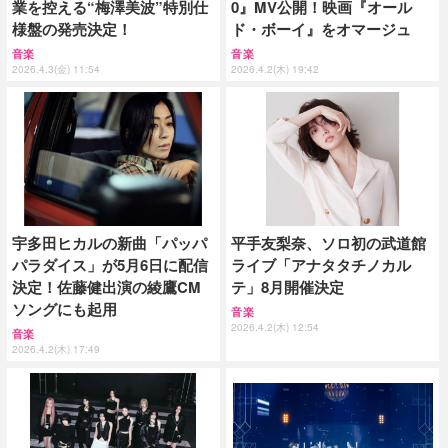
業を控える“梅澤美波”特別仕
0』MV公開！映画『オール
様盤の発売決定！
ド・ボーイ』をオマージュ
音楽
音楽
2026.4.3(金) 11:54
2026.4.2(木) 19:42
宇多田ヒカルの新曲「パッパ
平手友梨奈、ソロ初の武道館
パラダイス」が5月6日に配信
ライブ「アナタタチノカル
決定！佐藤健出演の綾鷹CM
テ」8月開催決定
ソングにも起用
音楽
2026.4.2(木) 12:54
音楽
2026.4.2(木) 17:49