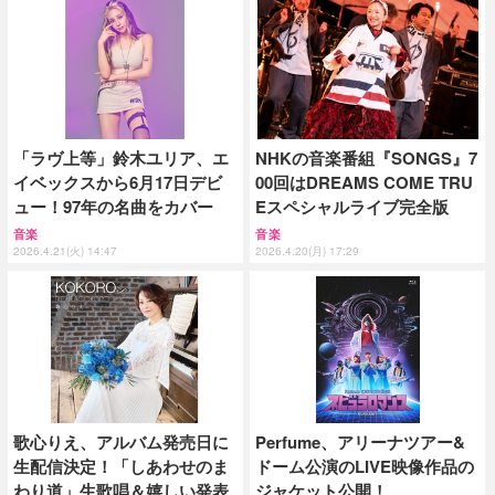
「ラヴ上等」鈴木ユリア、エ
NHKの音楽番組『SONGS』7
イベックスから6月17日デビ
00回はDREAMS COME TRU
ュー！97年の名曲をカバー
Eスペシャルライブ完全版
音楽
音楽
2026.4.21(火) 14:47
2026.4.20(月) 17:29
歌心りえ、アルバム発売日に
Perfume、アリーナツアー&
生配信決定！「しあわせのま
ドーム公演のLIVE映像作品の
わり道」生歌唱＆嬉しい発表
ジャケット公開！