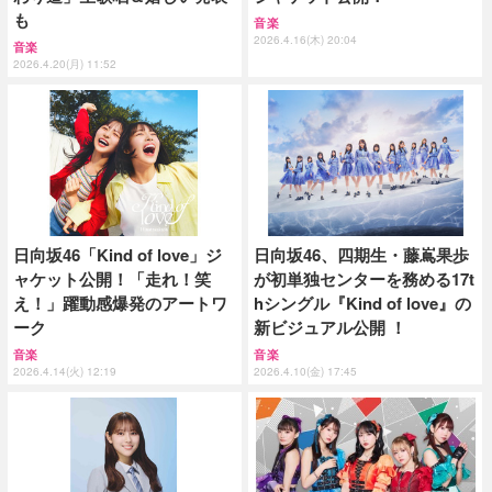
も
音楽
2026.4.16(木) 20:04
音楽
2026.4.20(月) 11:52
日向坂46「Kind of love」ジ
日向坂46、四期生・藤嶌果歩
ャケット公開！「走れ！笑
が初単独センターを務める17t
え！」躍動感爆発のアートワ
hシングル『Kind of love』の
ーク
新ビジュアル公開 ！
音楽
音楽
2026.4.14(火) 12:19
2026.4.10(金) 17:45