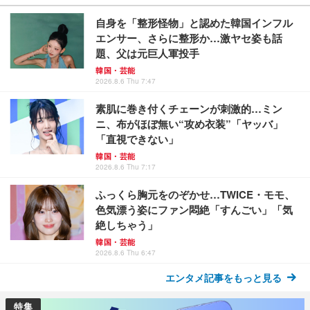
自身を「整形怪物」と認めた韓国インフル
エンサー、さらに整形か…激ヤセ姿も話
題、父は元巨人軍投手
韓国・芸能
2026.8.6 Thu 7:47
素肌に巻き付くチェーンが刺激的…ミン
ニ、布がほぼ無い“攻め衣装”「ヤッバ」
「直視できない」
韓国・芸能
2026.8.6 Thu 7:17
ふっくら胸元をのぞかせ…TWICE・モモ、
色気漂う姿にファン悶絶「すんごい」「気
絶しちゃう」
韓国・芸能
2026.8.6 Thu 6:47
エンタメ記事をもっと見る
特集