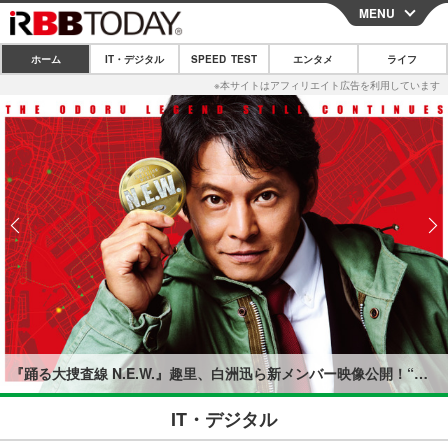
MENU
CLOSE
ホーム
IT・デジタル
SPEED TEST
エンタメ
ライフ
ホーム
IT・デジタル
IT・デジタルTOP
スマートフォン
SPEED TEST
ネタ
ガジェット・ツール
エンタメ
ショッピング
その他
エンタメTOP
映画・ドラマ
ライフ
韓流・K-POP
韓国・芸能
ライフTOP
グルメ
リリース一覧
音楽
スポーツ
ペット
ショッピング
プッシュ通知の停止方法
グラビア
ブログ
その他
『踊る大捜査線 N.E.W.』趣里、白洲迅ら新メンバー映像公開！“熱血”“葛藤”など謎のキーワードも登場
ショッピング
その他
IT・デジタル