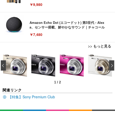
￥9,980
Amazon Echo Dot (エコードット) 第5世代 - Alex
a、センサー搭載、鮮やかなサウンド｜チャコール
￥7,480
>> もっと見る
[EdoErgo] オフィスチェア 椅子 テレワーク 疲れな
EIZO ビジネス向けプレミアムモニター | FlexScan
Amazonベーシック ペットシーツ 薄型 レギュラー 1
い 跳ね上げ式アームレスト コンパクト 約105度ロッ
EV3240X-WT | 31.5型4K UHD・USB Type-C・ホワ
‹
回使い捨て 無香料 ホワイト 300枚
キング pc 事務椅子 360度回転 座面昇降 強化ナイロ
イト
ン樹脂ベース 通気性メッシュ 在宅ワーク H-WY01
￥3,373
￥5,699
￥105,595
(黒網+黒枠+黒足)
1
/
2
EIZO ビジネス向けプレミアムモニター | FlexScan
SIHOO B100 オフィスチェア／デスクチェア メッシ
Amazonベーシック ペットシーツ 厚型 ワイド 42枚
関連リンク
EV2740X-WT | 27.0型4K UHD・USB Type-C・ホワ
ュチェア 人間工学 疲れない ブラック
x2袋(84枚) ホワイト(吸収面:ライトブルー)
イト
【特集】Sony Premium Club
￥27,999
￥3,234
￥109,572