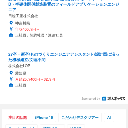
D・半導体関係製造装置のフィールドアプリケーションエンジ
ニア
日総工産株式会社
神奈川県
年収400万円～
正社員 / 契約社員 / 派遣社員
27卒・新卒/ものづくりエンジニアアシスタント/設計図に沿っ
た機械組立/文理不問
株式会社LOP
愛知県
月給25万400円～32万円
正社員
Sponsored by
注目の話題
iPhone 16
こだわりデスクツアー
AI