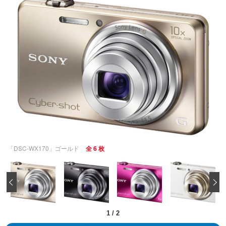
「DSC-WX170」ゴールド
全 6 枚
‹
1
/
2