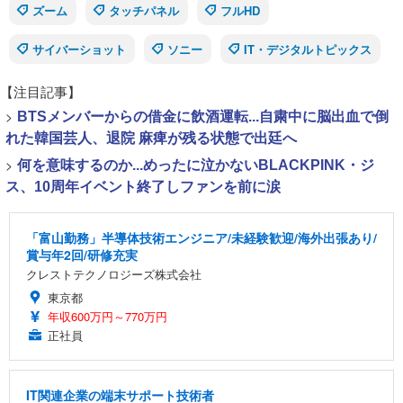
ズーム
タッチパネル
フルHD
サイバーショット
ソニー
IT・デジタルトピックス
【注目記事】
>
BTSメンバーからの借金に飲酒運転...自粛中に脳出血で倒
れた韓国芸人、退院 麻痺が残る状態で出廷へ
>
何を意味するのか...めったに泣かないBLACKPINK・ジ
ス、10周年イベント終了しファンを前に涙
「富山勤務」半導体技術エンジニア/未経験歓迎/海外出張あり/
賞与年2回/研修充実
クレストテクノロジーズ株式会社
東京都
年収600万円～770万円
正社員
IT関連企業の端末サポート技術者