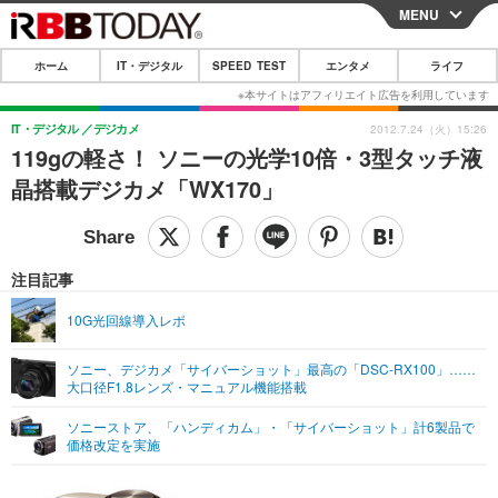
MENU
CLOSE
ホーム
IT・デジタル
SPEED TEST
エンタメ
ライフ
ホーム
IT・デジタル
IT・デジタル
デジカメ
2012.7.24（火）15:26
119gの軽さ！ ソニーの光学10倍・3型タッチ液
IT・デジタルTOP
スマートフォン
SPEED TEST
晶搭載デジカメ「WX170」
ネタ
ガジェット・ツール
エンタメ
ショッピング
その他
エンタメTOP
映画・ドラマ
ライフ
注目記事
韓流・K-POP
韓国・芸能
ライフTOP
グルメ
リリース一覧
10G光回線導入レポ
音楽
スポーツ
ペット
ショッピング
プッシュ通知の停止方法
ソニー、デジカメ「サイバーショット」最高の「DSC-RX100」……
大口径F1.8レンズ・マニュアル機能搭載
グラビア
ブログ
その他
ソニーストア、「ハンディカム」・「サイバーショット」計6製品で
ショッピング
その他
価格改定を実施