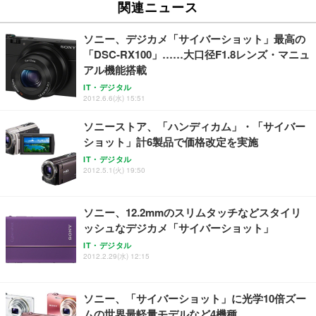
Sezlife オフィスチェア デスクチェア 疲れない テレ
関連ニュース
【純正品】27"ゲーミングモニター DualSense 充電
ネオ・ルーライフ ネオ・オムツ L 中型犬用 26枚入
ワーク チェア 強化バックレスト 30度ロッキング機
フック付き（CFI-ZDM1J）
り 単品
能 人間工学 椅子 腰サポート 90度跳ね上げ式アーム
ソニー、デジカメ「サイバーショット」最高の
レスト 3Dヘッドレスト ハンガー付き 高反発クッシ
￥49,979
￥1,800
￥7,680
「DSC-RX100」……大口径F1.8レンズ・マニュ
ョン PCチェア 通気性メッシュ ゲーミング/勉強/事
務用 おしゃれ パソコンチェア (ブラック)
アル機能搭載
Sezlife オフィスチェア デスクチェア 疲れない テレ
【整備済み品】Dell E2724HS 27インチ 液晶モニタ
Smart Basic(スマートベーシック) 【Amazon.co.jp
IT・デジタル
ワーク チェア 強化バックレスト 30度ロッキング機
ー フルHD（1920×1080）VA 非光沢 HDMI/DisplayP
限定】 Smart Basic アイリスオーヤマ ペットシーツ
2012.6.6(水) 15:51
能 人間工学 椅子 腰サポート 90度跳ね上げ式アーム
ort/VGA スピーカー内蔵 高さ調整 スイベル VESA対
超厚型 お徳用 ワイド 100枚入 (x 1) (ケース販売)
レスト 3Dヘッドレスト ハンガー付き 高反発クッシ
応 ComfortView ビジネス向け
ソニーストア、「ハンディカム」・「サイバー
￥7,680
￥15,800
￥3,670
ョン PCチェア 通気性メッシュ ゲーミング/勉強/事
ショット」計6製品で価格改定を実施
務用 おしゃれ パソコンチェア (ホワイト)
IT・デジタル
ANDWINT オフィスチェア デスクチェア 肘なし メ
【MiniLED/24.5inch/280Hz/FHD】GRAPHT THE S
2012.5.1(火) 19:50
アイリスオーヤマ ペットシーツ 超厚型 お徳用 レギ
ッシュ 通気性 ランバーサポート付き 腰サポート ガ
HOOTER Gaming Monitor 24” Essential ゲーミン
ュラー 200枚入【Amazon.co.jp限定】
ス圧無段階昇降 360度回転 キャスター付き コンパク
グモニター QD 24.5インチ 1ms FHD 量子ドット 残
ト 幅52×奥行58.5×高さ84～96cm テレワーク 在宅
像低減 (3年保証 | 輝点保証 | 日本メーカー)
￥3,731
ソニー、12.2mmのスリムタッチなどスタイリ
￥4,139
￥34,980
勤務 ブラック
ッシュなデジカメ「サイバーショット」
IT・デジタル
2012.2.29(水) 12:15
ソニー、「サイバーショット」に光学10倍ズー
ムの世界最軽量モデルなど4機種