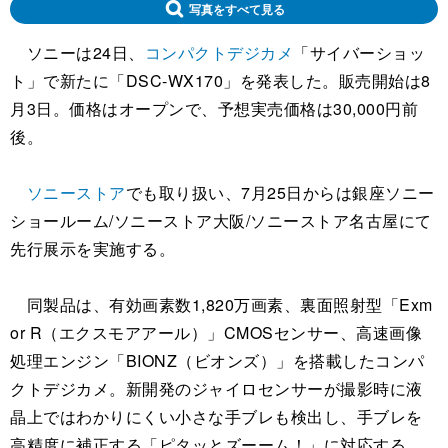
写真をすべて見る
ソニーは24日、
コンパクトデジカメ
「サイバーショッ
ト」で新たに「DSC-WX170」を発表した。販売開始は8
月3日。価格はオープンで、予想実売価格は30,000円前
後。
ソニーストア
でも取り扱い、7月25日からは銀座ソニー
ショールーム/ソニーストア大阪/ソニーストア名古屋にて
先行展示を実施する。
同製品は、有効画素数1,820万画素、裏面照射型「Exm
or R（エクスモアアール）」CMOSセンサー、高速画像
処理エンジン「BIONZ（ビオンズ）」を搭載したコンパ
クトデジカメ。新開発のジャイロセンサーが撮影時に液
晶上ではわかりにくい小さな手ブレも検出し、手ブレを
高精度に補正する「ピタッとズーーム！」に対応する。