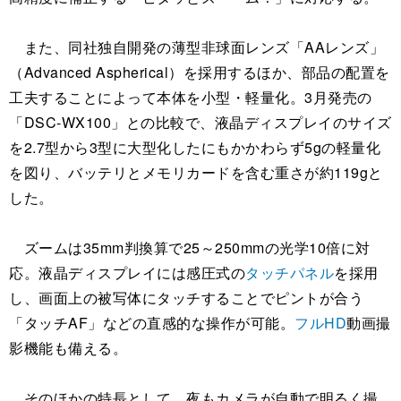
また、同社独自開発の薄型非球面レンズ「AAレンズ」
（Advanced Aspherical）を採用するほか、部品の配置を
工夫することによって本体を小型・軽量化。3月発売の
「DSC-WX100」との比較で、液晶ディスプレイのサイズ
を2.7型から3型に大型化したにもかかわらず5gの軽量化
を図り、バッテリとメモリカードを含む重さが約119gと
した。
ズームは35mm判換算で25～250mmの光学10倍に対
応。液晶ディスプレイには感圧式の
タッチパネル
を採用
し、画面上の被写体にタッチすることでピントが合う
「タッチAF」などの直感的な操作が可能。
フルHD
動画撮
影機能も備える。
そのほかの特長として、夜もカメラが自動で明るく撮