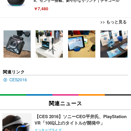
a、センサー搭載、鮮やかなサウンド｜チャコール
￥7,480
>> もっと見る
[EdoErgo] オフィスチェア 椅子 テレワーク 疲れな
EIZO ビジネス向けプレミアムモニター | FlexScan
Amazonベーシック ペットシーツ 薄型 レギュラー 1
い 跳ね上げ式アームレスト コンパクト 約105度ロッ
EV3240X-WT | 31.5型4K UHD・USB Type-C・ホワ
回使い捨て 無香料 ホワイト 300枚
キング pc 事務椅子 360度回転 座面昇降 強化ナイロ
イト
ン樹脂ベース 通気性メッシュ 在宅ワーク H-WY01
￥3,373
￥5,699
￥105,595
(黒網+黒枠+黒足)
EIZO ビジネス向けプレミアムモニター | FlexScan
SIHOO B100 オフィスチェア／デスクチェア メッシ
Amazonベーシック ペットシーツ 厚型 ワイド 42枚
関連リンク
EV2740X-WT | 27.0型4K UHD・USB Type-C・ホワ
ュチェア 人間工学 疲れない ブラック
x2袋(84枚) ホワイト(吸収面:ライトブルー)
イト
CES2016
￥27,999
￥3,234
￥109,572
Sezlife オフィスチェア デスクチェア 疲れない テレ
関連ニュース
【純正品】27"ゲーミングモニター DualSense 充電
ネオ・ルーライフ ネオ・オムツ L 中型犬用 26枚入
ワーク チェア 強化バックレスト 30度ロッキング機
フック付き（CFI-ZDM1J）
り 単品
能 人間工学 椅子 腰サポート 90度跳ね上げ式アーム
【CES 2016】ソニーCEO平井氏、PlayStation
レスト 3Dヘッドレスト ハンガー付き 高反発クッシ
￥49,979
￥1,800
￥7,680
VR「100以上のタイトルが開発中」
ョン PCチェア 通気性メッシュ ゲーミング/勉強/事
務用 おしゃれ パソコンチェア (ブラック)
エンタープライズ