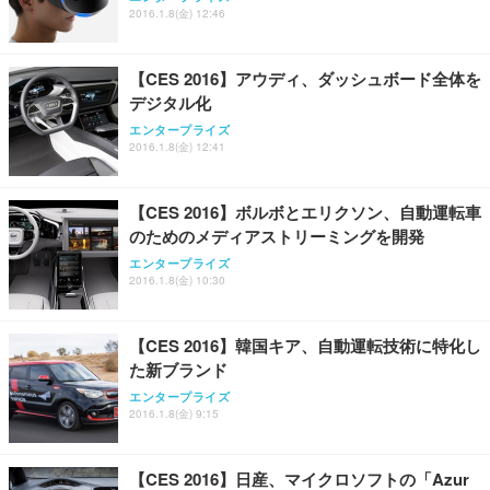
2016.1.8(金) 12:46
Sezlife オフィスチェア デスクチェア 疲れない テレ
【整備済み品】Dell E2724HS 27インチ 液晶モニタ
Smart Basic(スマートベーシック) 【Amazon.co.jp
ワーク チェア 強化バックレスト 30度ロッキング機
ー フルHD（1920×1080）VA 非光沢 HDMI/DisplayP
限定】 Smart Basic アイリスオーヤマ ペットシーツ
能 人間工学 椅子 腰サポート 90度跳ね上げ式アーム
ort/VGA スピーカー内蔵 高さ調整 スイベル VESA対
超厚型 お徳用 ワイド 100枚入 (x 1) (ケース販売)
【CES 2016】アウディ、ダッシュボード全体を
レスト 3Dヘッドレスト ハンガー付き 高反発クッシ
応 ComfortView ビジネス向け
￥7,680
￥15,800
￥3,670
ョン PCチェア 通気性メッシュ ゲーミング/勉強/事
デジタル化
務用 おしゃれ パソコンチェア (ホワイト)
エンタープライズ
ANDWINT オフィスチェア デスクチェア 肘なし メ
【MiniLED/24.5inch/280Hz/FHD】GRAPHT THE S
2016.1.8(金) 12:41
アイリスオーヤマ ペットシーツ 超厚型 お徳用 レギ
ッシュ 通気性 ランバーサポート付き 腰サポート ガ
HOOTER Gaming Monitor 24” Essential ゲーミン
ュラー 200枚入【Amazon.co.jp限定】
ス圧無段階昇降 360度回転 キャスター付き コンパク
グモニター QD 24.5インチ 1ms FHD 量子ドット 残
ト 幅52×奥行58.5×高さ84～96cm テレワーク 在宅
像低減 (3年保証 | 輝点保証 | 日本メーカー)
￥3,731
【CES 2016】ボルボとエリクソン、自動運転車
￥4,139
￥34,980
勤務 ブラック
のためのメディアストリーミングを開発
エンタープライズ
2016.1.8(金) 10:30
【CES 2016】韓国キア、自動運転技術に特化し
た新ブランド
エンタープライズ
2016.1.8(金) 9:15
【CES 2016】日産、マイクロソフトの「Azur