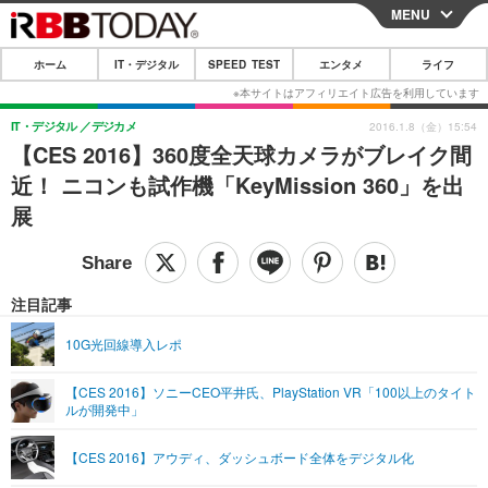
MENU
CLOSE
ホーム
IT・デジタル
SPEED TEST
エンタメ
ライフ
ホーム
IT・デジタル
IT・デジタル
デジカメ
2016.1.8（金）15:54
【CES 2016】360度全天球カメラがブレイク間
IT・デジタルTOP
スマートフォン
SPEED TEST
近！ ニコンも試作機「KeyMission 360」を出
ネタ
ガジェット・ツール
展
エンタメ
ショッピング
その他
エンタメTOP
映画・ドラマ
ライフ
韓流・K-POP
韓国・芸能
注目記事
ライフTOP
グルメ
リリース一覧
音楽
スポーツ
10G光回線導入レポ
ペット
ショッピング
プッシュ通知の停止方法
グラビア
ブログ
その他
【CES 2016】ソニーCEO平井氏、PlayStation VR「100以上のタイト
ルが開発中」
ショッピング
その他
【CES 2016】アウディ、ダッシュボード全体をデジタル化