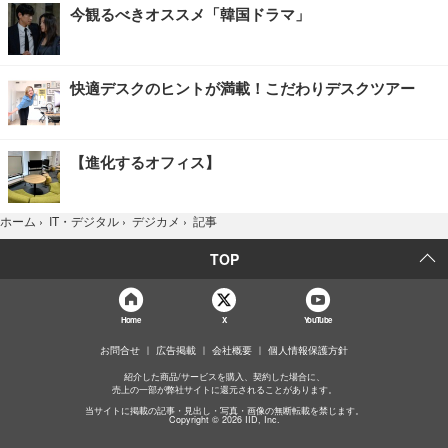
今観るべきオススメ「韓国ドラマ」
快適デスクのヒントが満載！こだわりデスクツアー
【進化するオフィス】
記事
ホーム
›
IT・デジタル
›
デジカメ
›
TOP
Home
X
YouTube
お問合せ
広告掲載
会社概要
個人情報保護方針
紹介した商品/サービスを購入、契約した場合に、
売上の一部が弊社サイトに還元されることがあります。
当サイトに掲載の記事・見出し・写真・画像の無断転載を禁じます。
Copyright © 2026 IID, Inc.