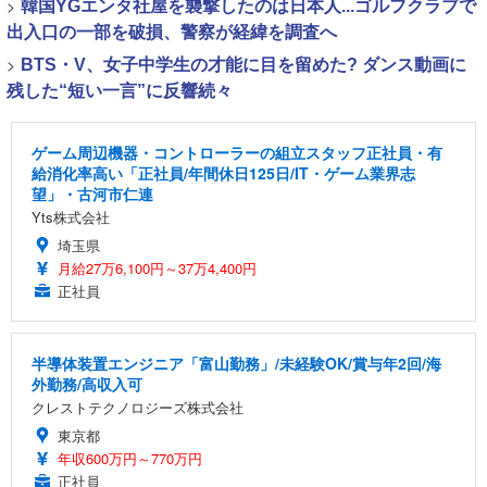
>
韓国YGエンタ社屋を襲撃したのは日本人...ゴルフクラブで
出入口の一部を破損、警察が経緯を調査へ
>
BTS・V、女子中学生の才能に目を留めた? ダンス動画に
残した“短い一言”に反響続々
ゲーム周辺機器・コントローラーの組立スタッフ正社員・有
給消化率高い「正社員/年間休日125日/IT・ゲーム業界志
望」・古河市仁連
Yts株式会社
埼玉県
月給27万6,100円～37万4,400円
正社員
半導体装置エンジニア「富山勤務」/未経験OK/賞与年2回/海
外勤務/高収入可
クレストテクノロジーズ株式会社
東京都
年収600万円～770万円
正社員