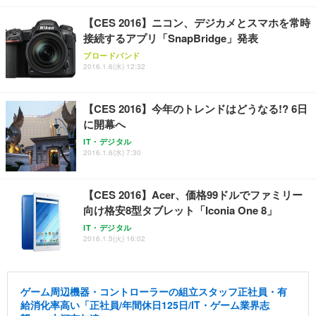
【CES 2016】ニコン、デジカメとスマホを常時
接続するアプリ「SnapBridge」発表
ブロードバンド
2016.1.6(水) 12:32
【CES 2016】今年のトレンドはどうなる!? 6日
に開幕へ
IT・デジタル
2016.1.6(水) 7:30
【CES 2016】Acer、価格99ドルでファミリー
向け格安8型タブレット「Iconia One 8」
IT・デジタル
2016.1.5(火) 16:02
ゲーム周辺機器・コントローラーの組立スタッフ正社員・有
給消化率高い「正社員/年間休日125日/IT・ゲーム業界志