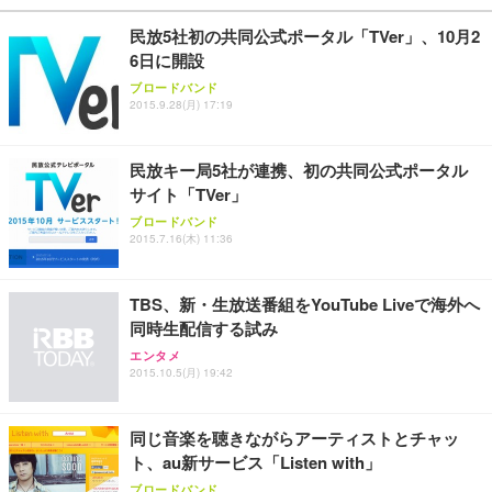
ワーク チェア 強化バックレスト 30度ロッキング機
フック付き（CFI-ZDM1J）
り 単品
能 人間工学 椅子 腰サポート 90度跳ね上げ式アーム
民放5社初の共同公式ポータル「TVer」、10月2
レスト 3Dヘッドレスト ハンガー付き 高反発クッシ
￥49,979
￥1,800
￥7,680
6日に開設
ョン PCチェア 通気性メッシュ ゲーミング/勉強/事
務用 おしゃれ パソコンチェア (ブラック)
ブロードバンド
2015.9.28(月) 17:19
Sezlife オフィスチェア デスクチェア 疲れない テレ
【整備済み品】Dell E2724HS 27インチ 液晶モニタ
Smart Basic(スマートベーシック) 【Amazon.co.jp
ワーク チェア 強化バックレスト 30度ロッキング機
ー フルHD（1920×1080）VA 非光沢 HDMI/DisplayP
限定】 Smart Basic アイリスオーヤマ ペットシーツ
能 人間工学 椅子 腰サポート 90度跳ね上げ式アーム
ort/VGA スピーカー内蔵 高さ調整 スイベル VESA対
超厚型 お徳用 ワイド 100枚入 (x 1) (ケース販売)
民放キー局5社が連携、初の共同公式ポータル
レスト 3Dヘッドレスト ハンガー付き 高反発クッシ
応 ComfortView ビジネス向け
￥7,680
￥15,800
￥3,670
ョン PCチェア 通気性メッシュ ゲーミング/勉強/事
サイト「TVer」
務用 おしゃれ パソコンチェア (ホワイト)
ブロードバンド
ANDWINT オフィスチェア デスクチェア 肘なし メ
【MiniLED/24.5inch/280Hz/FHD】GRAPHT THE S
2015.7.16(木) 11:36
アイリスオーヤマ ペットシーツ 超厚型 お徳用 レギ
ッシュ 通気性 ランバーサポート付き 腰サポート ガ
HOOTER Gaming Monitor 24” Essential ゲーミン
ュラー 200枚入【Amazon.co.jp限定】
ス圧無段階昇降 360度回転 キャスター付き コンパク
グモニター QD 24.5インチ 1ms FHD 量子ドット 残
ト 幅52×奥行58.5×高さ84～96cm テレワーク 在宅
像低減 (3年保証 | 輝点保証 | 日本メーカー)
￥3,731
TBS、新・生放送番組をYouTube Liveで海外へ
￥4,139
￥34,980
勤務 ブラック
同時生配信する試み
エンタメ
2015.10.5(月) 19:42
同じ音楽を聴きながらアーティストとチャッ
ト、au新サービス「Listen with」
ブロードバンド