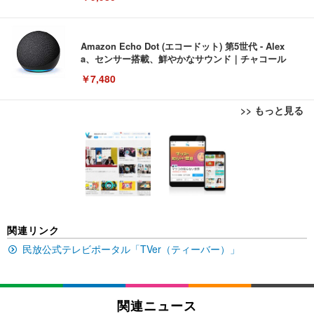
Amazon Echo Dot (エコードット) 第5世代 - Alex
a、センサー搭載、鮮やかなサウンド｜チャコール
￥7,480
>> もっと見る
[EdoErgo] オフィスチェア 椅子 テレワーク 疲れな
EIZO ビジネス向けプレミアムモニター | FlexScan
Amazonベーシック ペットシーツ 薄型 レギュラー 1
い 跳ね上げ式アームレスト コンパクト 約105度ロッ
EV3240X-WT | 31.5型4K UHD・USB Type-C・ホワ
回使い捨て 無香料 ホワイト 300枚
キング pc 事務椅子 360度回転 座面昇降 強化ナイロ
イト
ン樹脂ベース 通気性メッシュ 在宅ワーク H-WY01
￥3,373
￥5,699
￥105,595
(黒網+黒枠+黒足)
EIZO ビジネス向けプレミアムモニター | FlexScan
SIHOO B100 オフィスチェア／デスクチェア メッシ
Amazonベーシック ペットシーツ 厚型 ワイド 42枚
関連リンク
EV2740X-WT | 27.0型4K UHD・USB Type-C・ホワ
ュチェア 人間工学 疲れない ブラック
x2袋(84枚) ホワイト(吸収面:ライトブルー)
イト
民放公式テレビポータル「TVer（ティーバー）」
￥27,999
￥3,234
￥109,572
Sezlife オフィスチェア デスクチェア 疲れない テレ
関連ニュース
【純正品】27"ゲーミングモニター DualSense 充電
ネオ・ルーライフ ネオ・オムツ L 中型犬用 26枚入