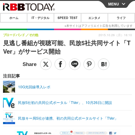
MENU
CLOSE
ホーム
IT・デジタル
SPEED TEST
エンタメ
ライフ
ホーム
IT・デジタル
ブロードバンド
その他
2015.10.26（月）16:10
見逃し番組が視聴可能、民放5社共同サイト「T
IT・デジタルTOP
スマートフォン
SPEED TEST
Ver」がサービス開始
ネタ
ガジェット・ツール
エンタメ
ショッピング
その他
エンタメTOP
映画・ドラマ
ライフ
注目記事
韓流・K-POP
韓国・芸能
ライフTOP
グルメ
リリース一覧
10G光回線導入レポ
音楽
スポーツ
ペット
ショッピング
プッシュ通知の停止方法
民放5社初の共同公式ポータル「TVer」、10月26日に開設
グラビア
ブログ
その他
ショッピング
その他
民放キー局5社が連携、初の共同公式ポータルサイト「TVer」