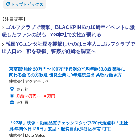
トップトピックス
【注目記事】
>
ゴルフクラブで襲撃、BLACKPINKの10周年イベントに激
怒したファンの説も...YG本社で女性が暴れる
>
韓国YGエンタ社屋を襲撃したのは日本人...ゴルフクラブで
出入口の一部を破損、警察が経緯を調査へ
東京都/月給 28万円〜100万円/異例の平均年齢33.8歳 業界に
関わる全ての方歓迎 優良企業に9年連続選出 柔軟な働き方
株式会社アクアテック
東京都
月給28万円～100万円
正社員
「27卒」映像・動画品質チェックスタッフ/20代活躍中「正社
員/年間休日125日」髪型・服装自由/渋谷区神南1丁目
株式会社Meta Sales