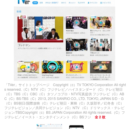
「TVer」サイトトップページ Copyright（c）TV TOKYO Corporation All right
s reserved.（C）NTV（C）フジテレビ／ハイスタンダード（C）テレビ朝日
（C）TBS（C）CBC（C）タツノコプロ・NTV写真提供 フジテレビ（C）AB
C（C）BS-TBS（C）2013, 2015 SANRIO CO., LTD. TOKYO, JAPAN S/D・G
（C）BS朝日/国際放映（C）テレビ朝日・東映（C）久坂部羊／幻冬舎（C）
フジテレビジョン／共同テレビジョン（C）NTV （C）ドリマックス・テレビ
ジョン/TBSCopyright（c）BS JAPAN Corporation All rights reserved.（C）フ
ジテレビ／イースト・エンタテインメント（C）BSフジ
全 2 枚