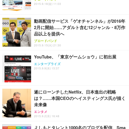
2015.9.18(金) 11:03
動画配信サービス「ゲオチャンネル」が2016年
2月に開始……アダルト含む12ジャンル・8万作
品以上を提供へ
ブロードバンド
2015.9.15(火) 21:30
YouTube、「東京ゲームショウ」に初出展
エンタープライズ
2015.9.9(水) 15:37
遂にローンチしたNetflix、日本進出の戦略
は？……本国CEOのヘイスティングス氏が描く
未来像
エンタメ
2015.9.2(水) 16:48
よしもとタレント1000名のブログを配信、Sma