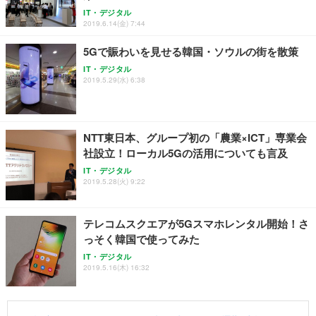
IT・デジタル
2019.6.14(金) 7:44
5Gで賑わいを見せる韓国・ソウルの街を散策
IT・デジタル
2019.5.29(水) 6:38
NTT東日本、グループ初の「農業×ICT」専業会
社設立！ローカル5Gの活用についても言及
IT・デジタル
2019.5.28(火) 9:22
テレコムスクエアが5Gスマホレンタル開始！さ
っそく韓国で使ってみた
IT・デジタル
2019.5.16(木) 16:32