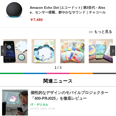
Amazon Echo Dot (エコードット) 第5世代 - Alex
a、センサー搭載、鮮やかなサウンド｜チャコール
￥7,480
>> もっと見る
[EdoErgo] オフィスチェア 椅子 テレワーク 疲れな
EIZO ビジネス向けプレミアムモニター | FlexScan
Amazonベーシック ペットシーツ 薄型 レギュラー 1
い 跳ね上げ式アームレスト コンパクト 約105度ロッ
EV3240X-WT | 31.5型4K UHD・USB Type-C・ホワ
‹
回使い捨て 無香料 ホワイト 300枚
キング pc 事務椅子 360度回転 座面昇降 強化ナイロ
イト
ン樹脂ベース 通気性メッシュ 在宅ワーク H-WY01
￥3,373
￥5,699
￥105,595
(黒網+黒枠+黒足)
1
/
3
EIZO ビジネス向けプレミアムモニター | FlexScan
SIHOO B100 オフィスチェア／デスクチェア メッシ
Amazonベーシック ペットシーツ 厚型 ワイド 42枚
EV2740X-WT | 27.0型4K UHD・USB Type-C・ホワ
ュチェア 人間工学 疲れない ブラック
x2袋(84枚) ホワイト(吸収面:ライトブルー)
関連ニュース
イト
￥27,999
￥3,234
￥109,572
個性的なデザインのモバイルプロジェクター
「400-PRJ025」を徹底レビュー
Sezlife オフィスチェア デスクチェア 疲れない テレ
【純正品】27"ゲーミングモニター DualSense 充電
ネオ・ルーライフ ネオ・オムツ L 中型犬用 26枚入
IT・デジタル
ワーク チェア 強化バックレスト 30度ロッキング機
2019.5.13(月) 14:26
フック付き（CFI-ZDM1J）
り 単品
能 人間工学 椅子 腰サポート 90度跳ね上げ式アーム