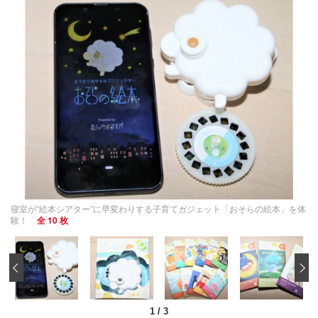
寝室が“絵本シアター”に早変わりする子育てガジェット「おそらの絵本」を体
験！
全 10 枚
‹
1
/
3