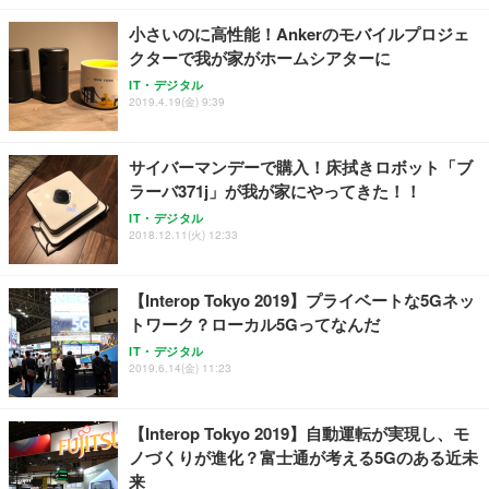
レスト 3Dヘッドレスト ハンガー付き 高反発クッシ
￥49,979
￥1,800
￥7,680
ョン PCチェア 通気性メッシュ ゲーミング/勉強/事
小さいのに高性能！Ankerのモバイルプロジェ
務用 おしゃれ パソコンチェア (ブラック)
クターで我が家がホームシアターに
Sezlife オフィスチェア デスクチェア 疲れない テレ
【整備済み品】Dell E2724HS 27インチ 液晶モニタ
Smart Basic(スマートベーシック) 【Amazon.co.jp
IT・デジタル
ワーク チェア 強化バックレスト 30度ロッキング機
ー フルHD（1920×1080）VA 非光沢 HDMI/DisplayP
限定】 Smart Basic アイリスオーヤマ ペットシーツ
2019.4.19(金) 9:39
能 人間工学 椅子 腰サポート 90度跳ね上げ式アーム
ort/VGA スピーカー内蔵 高さ調整 スイベル VESA対
超厚型 お徳用 ワイド 100枚入 (x 1) (ケース販売)
レスト 3Dヘッドレスト ハンガー付き 高反発クッシ
応 ComfortView ビジネス向け
￥7,680
￥15,800
￥3,670
ョン PCチェア 通気性メッシュ ゲーミング/勉強/事
サイバーマンデーで購入！床拭きロボット「ブ
務用 おしゃれ パソコンチェア (ホワイト)
ラーバ371j」が我が家にやってきた！！
ANDWINT オフィスチェア デスクチェア 肘なし メ
【MiniLED/24.5inch/280Hz/FHD】GRAPHT THE S
アイリスオーヤマ ペットシーツ 超厚型 お徳用 レギ
ッシュ 通気性 ランバーサポート付き 腰サポート ガ
HOOTER Gaming Monitor 24” Essential ゲーミン
IT・デジタル
ュラー 200枚入【Amazon.co.jp限定】
ス圧無段階昇降 360度回転 キャスター付き コンパク
グモニター QD 24.5インチ 1ms FHD 量子ドット 残
2018.12.11(火) 12:33
ト 幅52×奥行58.5×高さ84～96cm テレワーク 在宅
像低減 (3年保証 | 輝点保証 | 日本メーカー)
￥3,731
￥4,139
￥34,980
勤務 ブラック
【Interop Tokyo 2019】プライベートな5Gネッ
トワーク？ローカル5Gってなんだ
IT・デジタル
2019.6.14(金) 11:23
【Interop Tokyo 2019】自動運転が実現し、モ
ノづくりが進化？富士通が考える5Gのある近未
来