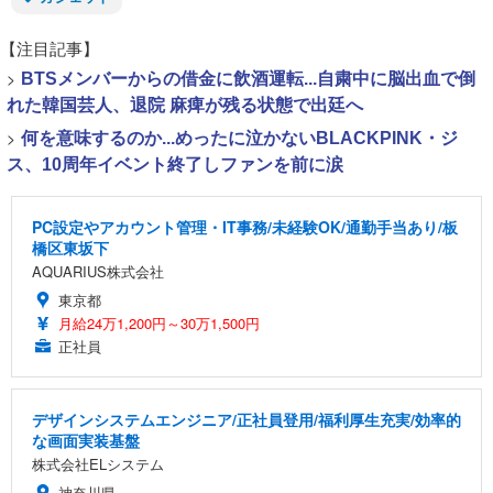
【注目記事】
>
BTSメンバーからの借金に飲酒運転...自粛中に脳出血で倒
れた韓国芸人、退院 麻痺が残る状態で出廷へ
>
何を意味するのか...めったに泣かないBLACKPINK・ジ
ス、10周年イベント終了しファンを前に涙
PC設定やアカウント管理・IT事務/未経験OK/通勤手当あり/板
橋区東坂下
AQUARIUS株式会社
東京都
月給24万1,200円～30万1,500円
正社員
デザインシステムエンジニア/正社員登用/福利厚生充実/効率的
な画面実装基盤
株式会社ELシステム
神奈川県