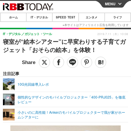
MENU
CLOSE
ホーム
IT・デジタル
SPEED TEST
エンタメ
ライフ
ホーム
IT・デジタル
IT・デジタル
ガジェット・ツール
2019.7.11（木）10:08
寝室が“絵本シアター”に早変わりする子育てガ
IT・デジタルTOP
スマートフォン
SPEED TEST
ジェット「おそらの絵本」を体験！
ネタ
ガジェット・ツール
エンタメ
ショッピング
その他
エンタメTOP
映画・ドラマ
ライフ
注目記事
韓流・K-POP
韓国・芸能
ライフTOP
グルメ
リリース一覧
10G光回線導入レポ
音楽
スポーツ
ペット
ショッピング
プッシュ通知の停止方法
個性的なデザインのモバイルプロジェクター「400-PRJ025」を徹底
レビュー
グラビア
ブログ
その他
小さいのに高性能！Ankerのモバイルプロジェクターで我が家がホー
ショッピング
その他
ムシアターに