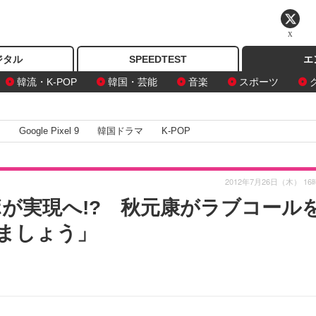
X
ジタル
SPEEDTEST
エ
韓流・K-POP
韓国・芸能
音楽
スポーツ
I
Google Pixel 9
韓国ドラマ
K-POP
2012年7月26日（木） 16
ボが実現へ!? 秋元康がラブコール
ましょう」