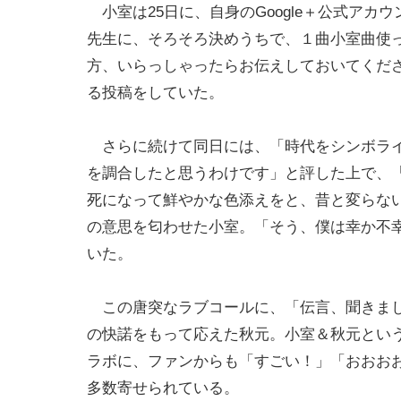
小室は25日に、自身のGoogle＋公式アカ
先生に、そろそろ決めうちで、１曲小室曲使
方、いらっしゃったらお伝えしておいてくださ
る投稿をしていた。
さらに続けて同日には、「時代をシンボライ
を調合したと思うわけです」と評した上で、
死になって鮮やかな色添えをと、昔と変らな
の意思を匂わせた小室。「そう、僕は幸か不
いた。
この唐突なラブコールに、「伝言、聞きまし
の快諾をもって応えた秋元。小室＆秋元とい
ラボに、ファンからも「すごい！」「おおお
多数寄せられている。