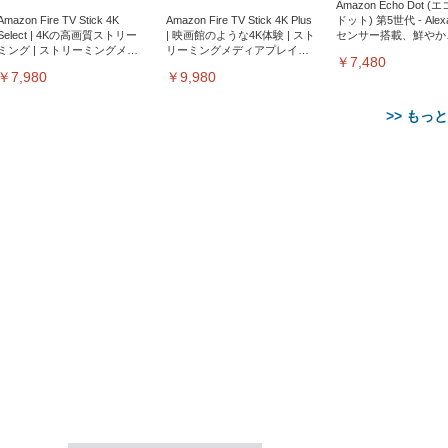
Amazon Echo Dot (
Amazon Fire TV Stick 4K
Amazon Fire TV Stick 4K Plus
ドット) 第5世代 - Ale
Select | 4Kの高画質ストリー
| 映画館のような4K体験 | スト
センサー搭載、鮮やか
ミング | ストリーミングメデ
リーミングメディアプレイヤ
サウンド｜チャコール
￥7,480
ィアプレイヤー
ー
￥7,980
￥9,980
>> もっ
【整備済み品】Dell
【MiniLED/24.5inch/280Hz/
正品】27"ゲーミングモ
ANDWINT オフィスチ
アイリスオーヤマ ペ
Sezlife オフィスチェア デスク
ネオ・ルーライフ ネオ・オム
E2724HS 27インチ 液晶モ
Sezlife オフィスチェア デスク
Smart Basic(スマートベーシ
GRAPHT THE SHOOTER
ー DualSense 充電フッ
ア デスクチェア 肘なし
シーツ 超厚型 お徳用 
チェア 疲れない テレワーク
ツ L 中型犬用 26枚入り 単品
ニター フル
チェア 疲れない テレワーク
ック) 【Amazon.co.jp限定】
Gaming Monitor 24” Essential
き（CFI-ZDM1J）
ッシュ 通気性 ランバ
ュラー 200枚入
チェア 強化バックレスト 30
HD（1920×1080）VA 非光
チェア 強化バックレスト 30度
Smart Basic アイリスオーヤマ
ーミングモニター QD 24.5イ
ポート付き 腰サポート
【Amazon.co.jp限定】
￥1,800
￥15,800
￥34,980
9,979
度ロッキング機能 人間工学 椅
沢 HDMI/DisplayPort/VGA
ロッキング機能 人間工学 椅子
ペットシーツ 超厚型 お徳用
￥4,139
￥3,731
1ms FHD 量子ドット 残像低減
ス圧無段階昇降 360度
￥7,680
￥7,680
￥3,670
子 腰サポート 90度跳ね上げ
スピーカー内蔵 高さ調整 ス
腰サポート 90度跳ね上げ式ア
ワイド 100枚入 (x 1) (ケース
年保証 | 輝点保証 | 日本メーカ
転 キャスター付き コ
式アームレスト 3Dヘッドレス
イベル VESA対応
ームレスト 3Dヘッドレスト
販売)
クト 幅52×奥行58.5×
ト ハンガー付き 高反発クッシ
ComfortView ビジネス向け
ハンガー付き 高反発クッショ
84～96cm テレワーク
ョン PCチェア 通気性メッシ
ン PCチェア 通気性メッシュ
宅勤務 ブラック
ュ ゲーミング/勉強/事務用 お
ゲーミング/勉強/事務用 おし
しゃれ パソコンチェア (ブラ
ゃれ パソコンチェア (ホワイ