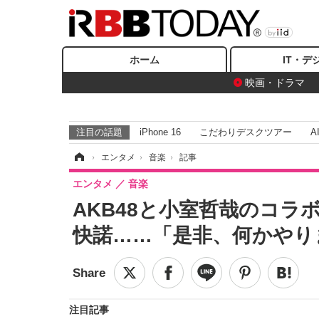
ホーム
IT・デ
映画・ドラマ
注目の話題
iPhone 16
こだわりデスクツアー
A
ホーム
›
エンタメ
›
音楽
›
記事
エンタメ
音楽
AKB48と小室哲哉のコラ
快諾……「是非、何かやり
注目記事