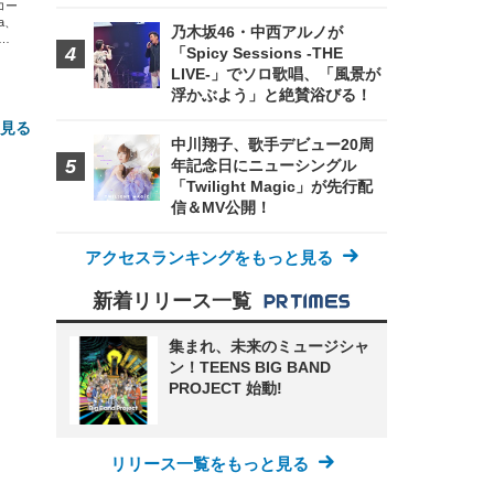
エコー
xa、
乃木坂46・中西アルノが
な
「Spicy Sessions -THE
LIVE-」でソロ歌唱、「風景が
浮かぶよう」と絶賛浴びる！
と見る
中川翔子、歌手デビュー20周
年記念日にニューシングル
「Twilight Magic」が先行配
信＆MV公開！
アクセスランキングをもっと見る
新着リリース一覧
FHD】
ェ
ット
集まれ、未来のミュージシャ
 メ
レギ
ン！TEENS BIG BAND
 ゲ
ーサ
ンチ
 ガ
PROJECT 始動!
 (3
回
ー)
ンパ
高さ
 在
リリース一覧をもっと見る