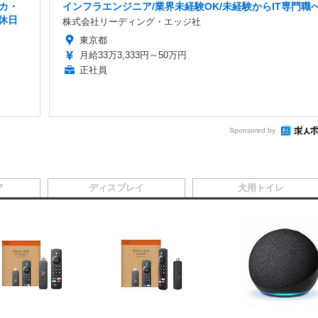
カ・
インフラエンジニア/業界未経験OK/未経験からIT専門職
休日
株式会社リーディング・エッジ社
東京都
月給33万3,333円～50万円
正社員
Sponsored by
ア
ディスプレイ
犬用トイレ