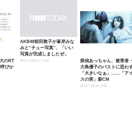
ック)
ト)
AKB48前田敦子が峯岸みな
みと“チュー写真”、「いい
写真が完成しましたぜ」
2012.7.25(水) 11:42
大のRT
探偵あっちゃん、被害者
rで呼びか
大島優子のバストに思わ
「大きいなぁ」……「ア
スの実」新CM
2012.7.25(水) 4:00