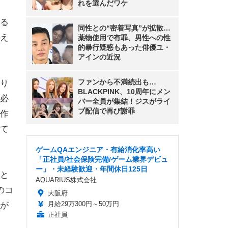
れを選んだワケ
る
同性との“密着写真”が拡散…
伝え
薬物使用で有罪、男性への性
的暴行疑惑もあった俳優ユ・
アインの近況
ファンから不満続出も…
り
BLACKPINK、10周年にメン
必
バー全員が集結！ジスがライ
ブ配信で再び謝罪
作
て
ゲームQAエンジニア・有給消化率高い
「正社員/社会保険完備/ゲーム業界デビュ
ー」・未経験歓迎・年間休日125日
と
AQUARIUS株式会社
のコ
大阪府
月給29万300円～50万円
が
正社員