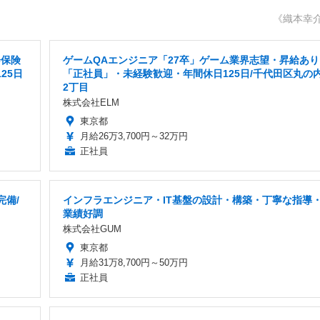
《織本幸
会保険
ゲームQAエンジニア「27卒」ゲーム業界志望・昇給あり
25日
「正社員」・未経験歓迎・年間休日125日/千代田区丸の
2丁目
株式会社ELM
東京都
月給26万3,700円～32万円
正社員
完備/
インフラエンジニア・IT基盤の設計・構築・丁寧な指導
業績好調
株式会社GUM
東京都
月給31万8,700円～50万円
正社員