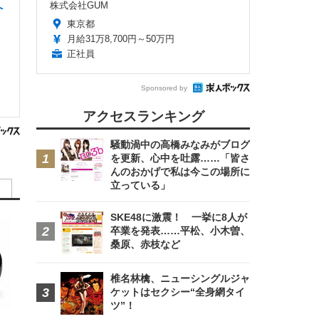
株式会社GUM
へ
東京都
月給31万8,700円～50万円
正社員
Sponsored by
アクセスランキング
騒動渦中の高橋みなみがブログ
を更新、心中を吐露……「皆さ
んのおかげで私は今この場所に
立っている」
SKE48に激震！ 一挙に8人が
卒業を発表……平松、小木曽、
桑原、赤枝など
椎名林檎、ニューシングルジャ
ケットはセクシー“全身網タイ
ツ”！