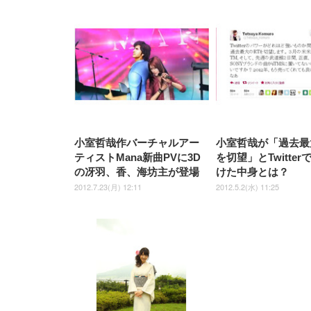
小室哲哉作バーチャルアー
小室哲哉が「過去最
ティストMana新曲PVに3D
を切望」とTwitte
の冴羽、香、海坊主が登場
けた中身とは？
2012.7.23(月) 12:11
2012.5.2(水) 11:25