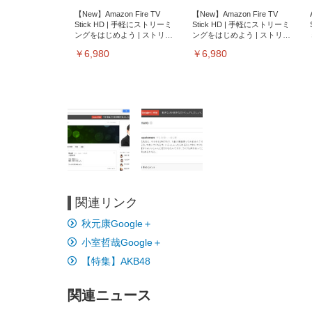
【New】Amazon Fire TV
【New】Amazon Fire TV
Stick HD | 手軽にストリーミ
Stick HD | 手軽にストリーミ
ングをはじめよう | ストリー
ングをはじめよう | ストリー
ミングメディアプレイヤー
ミングメディアプレイヤー
￥6,980
￥6,980
関連リンク
EIZO ビジネス向けプレミア
EIZO ビジネス向けプレミア
【純
[EdoErgo] オフィスチェア 椅
Amazonベーシック ペットシ
SIHOO B100 オフィスチェア
Amazonベーシック ペットシ
ムモニター | FlexScan
ムモニター | FlexScan
ニタ
秋元康Google＋
子 テレワーク 疲れない 跳ね
ーツ 薄型 レギュラー 1回使い
／デスクチェア メッシュチェ
ーツ 厚型 ワイド 42枚x2袋(84
EV3240X-WT | 31.5型4K
EV2740X-WT | 27.0型4K
ク付
上げ式アームレスト コンパク
捨て 無香料 ホワイト 300枚
ア 人間工学 疲れない ブラッ
枚) ホワイト(吸収面:ライトブ
小室哲哉Google＋
UHD・USB Type-C・ホワイ
UHD・USB Type-C・ホワイ
ト 約105度ロッキング pc 事務
￥105,595
￥109,572
ク
ルー)
￥4
ト
ト
￥5,699
￥3,373
￥27,999
￥3,234
椅子 360度回転 座面昇降 強化
【特集】AKB48
ナイロン樹脂ベース 通気性メ
ッシュ 在宅ワーク H-
WY01(黒網+黒枠+黒足)
関連ニュース