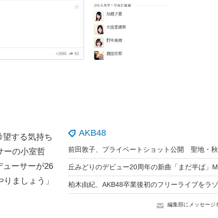
AKB48
希望する気持ち
ーサーの小室哲
ューサーが26
かやりましょう」
編集部にメッセージ