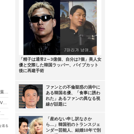
「精子は通常2～3億個、自分は7個」美人女
優と交際した韓国ラッパー、パイプカット
後に再建手術
ファンとの不倫疑惑の渦中に
前田敦子、プライベートショット公開 聖地・秋葉原への訪問に『エモさ』を感じる声も
ある韓国名優、「食事に誘わ
れた」あるファンの異なる視
丘みどりのデビュー20周年の新曲「まだ半ば」MVにAKB48・伊藤百花がゲスト出演！
線が話題に
柏木由紀、AKB48卒業後初のフリーライブをラゾーナ川崎で開催！夢のステージに大興奮！
「産めない申し訳なさか
ら…」韓国初のトランスジェ
を送る
ンダー芸能人、結婚10年で別