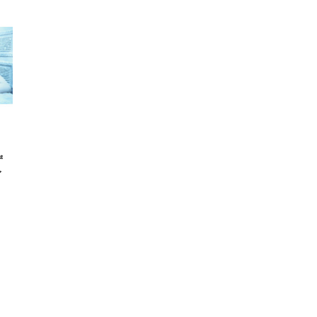
・
ず
イ