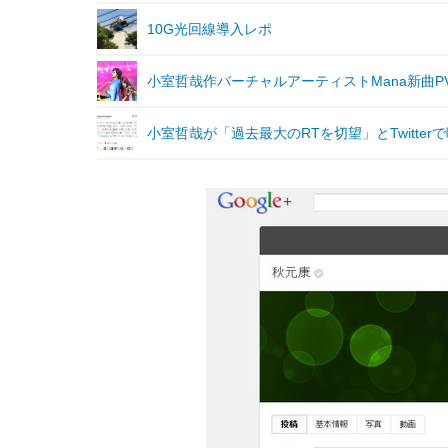
10G光回線導入レポ
小室哲哉作バーチャルアーティストMana新曲P
小室哲哉が「過去最大のRTを切望」とTwitte