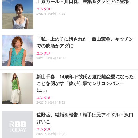
上京ガール・川口葵、表紙＆グラビアに登場
エンタメ
2023.5.19(金) 14:33
「私、上の子に潰された」西山茉希、キッチン
での飲酒がアダに
エンタメ
2023.5.19(金) 14:33
新山千春、14歳年下彼氏と遠距離恋愛になった
ことを明かす「彼が仕事でシリコンバレー
に...」
エンタメ
2023.5.19(金) 13:22
佐野岳、結婚を報告！相手は元アイドル・沢口
けいこ
エンタメ
2023.5.19(金) 13:22