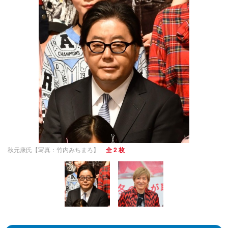
秋元康氏【写真：竹内みちまろ】
全 2 枚