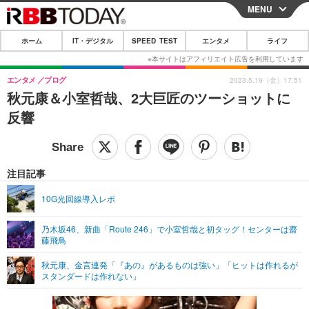
MENU
CLOSE
ホーム
IT・デジタル
SPEED TEST
エンタメ
ライフ
ホーム
IT・デジタル
エンタメ
ブログ
2023.5.19（金）17:51
秋元康＆小室哲哉、2大巨匠のツーショットに
IT・デジタルTOP
スマートフォン
SPEED TEST
反響
ネタ
ガジェット・ツール
エンタメ
ショッピング
その他
エンタメTOP
映画・ドラマ
ライフ
注目記事
韓流・K-POP
韓国・芸能
ライフTOP
グルメ
リリース一覧
10G光回線導入レポ
音楽
スポーツ
ペット
ショッピング
プッシュ通知の停止方法
乃木坂46、新曲「Route 246」で小室哲哉と初タッグ！センターは齋
藤飛鳥
グラビア
ブログ
その他
秋元康、金言連発「『あの』があるものは強い」「ヒットは作れるが
ショッピング
その他
スタンダードは作れない」