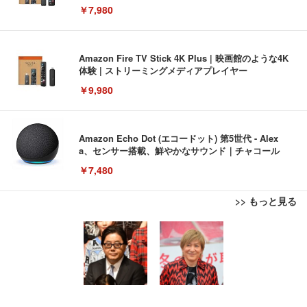
￥7,980
Amazon Fire TV Stick 4K Plus | 映画館のような4K
体験 | ストリーミングメディアプレイヤー
￥9,980
Amazon Echo Dot (エコードット) 第5世代 - Alex
a、センサー搭載、鮮やかなサウンド｜チャコール
￥7,480
>> もっと見る
[EdoErgo] オフィスチェア 椅子 テレワーク 疲れな
EIZO ビジネス向けプレミアムモニター | FlexScan
Amazonベーシック ペットシーツ 薄型 レギュラー 1
い 跳ね上げ式アームレスト コンパクト 約105度ロッ
EV3240X-WT | 31.5型4K UHD・USB Type-C・ホワ
回使い捨て 無香料 ホワイト 300枚
キング pc 事務椅子 360度回転 座面昇降 強化ナイロ
イト
ン樹脂ベース 通気性メッシュ 在宅ワーク H-WY01
￥3,373
￥5,699
￥105,595
(黒網+黒枠+黒足)