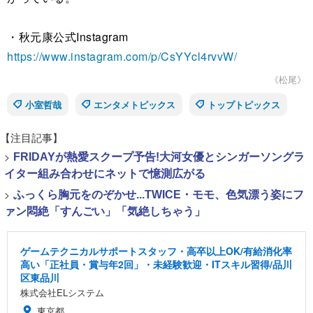
・秋元康公式Instagram
https://www.instagram.com/p/CsYYcl4rvvW/
《松尾》
小室哲哉
エンタメトピックス
トップトピックス
【注目記事】
>
FRIDAYが熱愛スクープ予告!大河女優とシンガーソングラ
イター組み合わせにネットで憶測広がる
>
ふっくら胸元をのぞかせ...TWICE・モモ、色気漂う姿にフ
ァン悶絶「すんごい」「気絶しちゃう」
ゲームテクニカルサポートスタッフ・高卒以上OK/有給消化率
高い「正社員・賞与年2回」・未経験歓迎・ITスキル習得/品川
区東品川
株式会社ELシステム
東京都