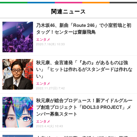
EIZO ビジネス向けプレミアムモニター | FlexScan
SIHOO B100 オフィスチェア／デスクチェア メッシ
Amazonベーシック ペットシーツ 厚型 ワイド 42枚
EV2740X-WT | 27.0型4K UHD・USB Type-C・ホワ
ュチェア 人間工学 疲れない ブラック
x2袋(84枚) ホワイト(吸収面:ライトブルー)
関連ニュース
イト
￥27,999
￥3,234
￥109,572
乃木坂46、新曲「Route 246」で小室哲哉と初
タッグ！センターは齋藤飛鳥
Sezlife オフィスチェア デスクチェア 疲れない テレ
【純正品】27"ゲーミングモニター DualSense 充電
ネオ・ルーライフ ネオ・オムツ L 中型犬用 26枚入
エンタメ
ワーク チェア 強化バックレスト 30度ロッキング機
2020.7.16(木) 10:33
フック付き（CFI-ZDM1J）
り 単品
能 人間工学 椅子 腰サポート 90度跳ね上げ式アーム
レスト 3Dヘッドレスト ハンガー付き 高反発クッシ
￥49,979
￥1,800
￥7,680
ョン PCチェア 通気性メッシュ ゲーミング/勉強/事
秋元康、金言連発「『あの』があるものは強
務用 おしゃれ パソコンチェア (ブラック)
い」「ヒットは作れるがスタンダードは作れな
Sezlife オフィスチェア デスクチェア 疲れない テレ
【整備済み品】Dell E2724HS 27インチ 液晶モニタ
Smart Basic(スマートベーシック) 【Amazon.co.jp
い」
ワーク チェア 強化バックレスト 30度ロッキング機
ー フルHD（1920×1080）VA 非光沢 HDMI/DisplayP
限定】 Smart Basic アイリスオーヤマ ペットシーツ
能 人間工学 椅子 腰サポート 90度跳ね上げ式アーム
ort/VGA スピーカー内蔵 高さ調整 スイベル VESA対
超厚型 お徳用 ワイド 100枚入 (x 1) (ケース販売)
エンタメ
2022.11.27(日) 7:42
レスト 3Dヘッドレスト ハンガー付き 高反発クッシ
応 ComfortView ビジネス向け
￥7,680
￥15,800
￥3,670
ョン PCチェア 通気性メッシュ ゲーミング/勉強/事
秋元康が総合プロデュース！新アイドルグルー
務用 おしゃれ パソコンチェア (ホワイト)
プ創造プロジェクト「IDOL3.0 PROJECT」メ
ANDWINT オフィスチェア デスクチェア 肘なし メ
【MiniLED/24.5inch/280Hz/FHD】GRAPHT THE S
アイリスオーヤマ ペットシーツ 超厚型 お徳用 レギ
ンバー募集スタート
ッシュ 通気性 ランバーサポート付き 腰サポート ガ
HOOTER Gaming Monitor 24” Essential ゲーミン
ュラー 200枚入【Amazon.co.jp限定】
ス圧無段階昇降 360度回転 キャスター付き コンパク
グモニター QD 24.5インチ 1ms FHD 量子ドット 残
エンタメ
ト 幅52×奥行58.5×高さ84～96cm テレワーク 在宅
像低減 (3年保証 | 輝点保証 | 日本メーカー)
￥3,731
2023.4.4(火) 10:43
￥4,139
￥34,980
勤務 ブラック