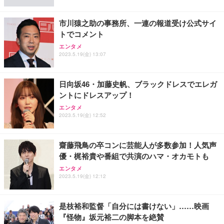
市川猿之助の事務所、一連の報道受け公式サイ
トでコメント
エンタメ
2023.5.19(金) 13:07
日向坂46・加藤史帆、ブラックドレスでエレガ
ントにドレスアップ！
エンタメ
2023.5.19(金) 12:52
齋藤飛鳥の卒コンに芸能人が多数参加！人気声
優・梶裕貴や番組で共演のハマ・オカモトも
エンタメ
2023.5.19(金) 12:12
是枝裕和監督「自分には書けない」……映画
『怪物』坂元裕二の脚本を絶賛