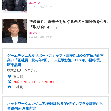
エンタメ
2023.5.19(金) 11:10
博多華丸、寿恵子をめぐる恋の三関関係を心配
「取り合いに…」
エンタメ
2023.5.19(金) 10:54
ゲームテクニカルサポートスタッフ・高卒以上OK/有給消化率
高い「正社員・賞与年2回」・未経験歓迎・ITスキル習得/品川
区東品川
株式会社ELシステム
東京都
月給22万6,700円～32万6,300円
正社員
ネットワークエンジニア/未経験歓迎/通信インフラを基礎から
習得/福利厚生充実