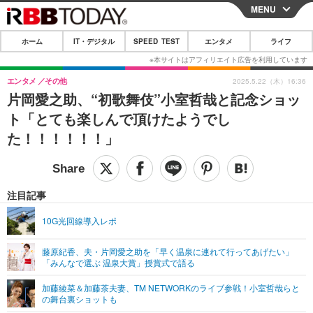
MENU
CLOSE
ホーム
IT・デジタル
SPEED TEST
エンタメ
ライフ
ホーム
IT・デジタル
エンタメ
その他
2025.5.22（木）16:36
片岡愛之助、“初歌舞伎”小室哲哉と記念ショッ
IT・デジタルTOP
スマートフォン
SPEED TEST
ト「とても楽しんで頂けたようでし
ネタ
ガジェット・ツール
た！！！！！！」
エンタメ
ショッピング
その他
エンタメTOP
映画・ドラマ
ライフ
韓流・K-POP
韓国・芸能
注目記事
ライフTOP
グルメ
リリース一覧
音楽
スポーツ
10G光回線導入レポ
ペット
ショッピング
プッシュ通知の停止方法
グラビア
ブログ
その他
藤原紀香、夫・片岡愛之助を「早く温泉に連れて行ってあげたい」
「みんなで選ぶ 温泉大賞」授賞式で語る
ショッピング
その他
加藤綾菜＆加藤茶夫妻、TM NETWORKのライブ参戦！小室哲哉らと
の舞台裏ショットも