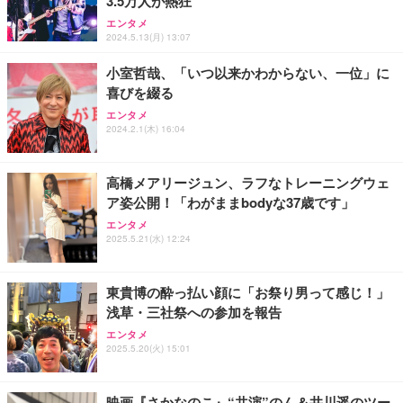
3.5万人が熱狂
ッシュ 通気性 ランバーサポート付き 腰サポート ガ
HOOTER Gaming Monitor 24” Essential ゲーミン
ュラー 200枚入【Amazon.co.jp限定】
ス圧無段階昇降 360度回転 キャスター付き コンパク
グモニター QD 24.5インチ 1ms FHD 量子ドット 残
エンタメ
ト 幅52×奥行58.5×高さ84～96cm テレワーク 在宅
像低減 (3年保証 | 輝点保証 | 日本メーカー)
￥3,731
2024.5.13(月) 13:07
￥4,139
￥34,980
勤務 ブラック
小室哲哉、「いつ以来かわからない、一位」に
喜びを綴る
エンタメ
2024.2.1(木) 16:04
高橋メアリージュン、ラフなトレーニングウェ
ア姿公開！「わがままbodyな37歳です」
エンタメ
2025.5.21(水) 12:24
東貴博の酔っ払い顔に「お祭り男って感じ！」
浅草・三社祭への参加を報告
エンタメ
2025.5.20(火) 15:01
映画『さかなのこ』“共演”のん＆井川遥のツー