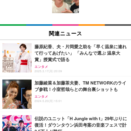
ン樹脂ベース 通気性メッシュ 在宅ワーク H-WY01
￥3,373
￥5,699
￥105,595
(黒網+黒枠+黒足)
EIZO ビジネス向けプレミアムモニター | FlexScan
SIHOO B100 オフィスチェア／デスクチェア メッシ
Amazonベーシック ペットシーツ 厚型 ワイド 42枚
EV2740X-WT | 27.0型4K UHD・USB Type-C・ホワ
ュチェア 人間工学 疲れない ブラック
x2袋(84枚) ホワイト(吸収面:ライトブルー)
関連ニュース
イト
￥27,999
￥3,234
￥109,572
藤原紀香、夫・片岡愛之助を「早く温泉に連れ
て行ってあげたい」 「みんなで選ぶ 温泉大
Sezlife オフィスチェア デスクチェア 疲れない テレ
賞」授賞式で語る
【純正品】27"ゲーミングモニター DualSense 充電
ネオ・ルーライフ ネオ・オムツ L 中型犬用 26枚入
ワーク チェア 強化バックレスト 30度ロッキング機
フック付き（CFI-ZDM1J）
り 単品
エンタメ
能 人間工学 椅子 腰サポート 90度跳ね上げ式アーム
2025.3.17(月) 20:09
レスト 3Dヘッドレスト ハンガー付き 高反発クッシ
￥49,979
￥1,800
￥7,680
ョン PCチェア 通気性メッシュ ゲーミング/勉強/事
加藤綾菜＆加藤茶夫妻、TM NETWORKのライ
務用 おしゃれ パソコンチェア (ブラック)
ブ参戦！小室哲哉らとの舞台裏ショットも
Sezlife オフィスチェア デスクチェア 疲れない テレ
【整備済み品】Dell E2724HS 27インチ 液晶モニタ
Smart Basic(スマートベーシック) 【Amazon.co.jp
エンタメ
ワーク チェア 強化バックレスト 30度ロッキング機
ー フルHD（1920×1080）VA 非光沢 HDMI/DisplayP
限定】 Smart Basic アイリスオーヤマ ペットシーツ
2024.5.20(月) 15:01
能 人間工学 椅子 腰サポート 90度跳ね上げ式アーム
ort/VGA スピーカー内蔵 高さ調整 スイベル VESA対
超厚型 お徳用 ワイド 100枚入 (x 1) (ケース販売)
レスト 3Dヘッドレスト ハンガー付き 高反発クッシ
応 ComfortView ビジネス向け
￥7,680
￥15,800
￥3,670
ョン PCチェア 通気性メッシュ ゲーミング/勉強/事
伝説のユニット「H Jungle with t」29年ぶりに
務用 おしゃれ パソコンチェア (ホワイト)
復活！ダウンタウン浜田考案の音楽フェスで計
ANDWINT オフィスチェア デスクチェア 肘なし メ
【MiniLED/24.5inch/280Hz/FHD】GRAPHT THE S
アイリスオーヤマ ペットシーツ 超厚型 お徳用 レギ