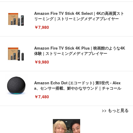
Amazon Fire TV Stick 4K Select | 4Kの高画質スト
リーミング | ストリーミングメディアプレイヤー
￥7,980
Amazon Fire TV Stick 4K Plus | 映画館のような4K
体験 | ストリーミングメディアプレイヤー
￥9,980
Amazon Echo Dot (エコードット) 第5世代 - Alex
a、センサー搭載、鮮やかなサウンド｜チャコール
￥7,480
>> もっと見る
[EdoErgo] オフィスチェア 椅子 テレワーク 疲れな
EIZO ビジネス向けプレミアムモニター | FlexScan
Amazonベーシック ペットシーツ 薄型 レギュラー 1
い 跳ね上げ式アームレスト コンパクト 約105度ロッ
EV3240X-WT | 31.5型4K UHD・USB Type-C・ホワ
回使い捨て 無香料 ホワイト 300枚
キング pc 事務椅子 360度回転 座面昇降 強化ナイロ
イト