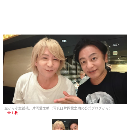
左から小室哲哉、片岡愛之助（写真は片岡愛之助の公式ブログから）
全 1 枚