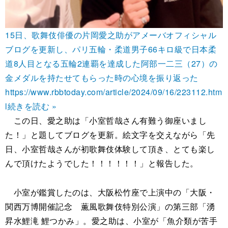
15日、歌舞伎俳優の片岡愛之助がアメーバオフィシャル
ブログを更新し、パリ五輪・柔道男子66キロ級で日本柔
道8人目となる五輪2連覇を達成した阿部一二三（27）の
金メダルを持たせてもらった時の心境を振り返った
https://www.rbbtoday.com/article/2024/09/16/223112.htm
l
続きを読む »
この日、愛之助は「小室哲哉さん有難う御座いまし
た！」と題してブログを更新。絵文字を交えながら「先
日、小室哲哉さんが初歌舞伎体験して頂き、とても楽し
んで頂けたようでした！！！！！！」と報告した。
小室が鑑賞したのは、大阪松竹座で上演中の「大阪・
関西万博開催記念 薫風歌舞伎特別公演」の第三部「湧
昇水鯉滝 鯉つかみ」。愛之助は、小室が「魚介類が苦手