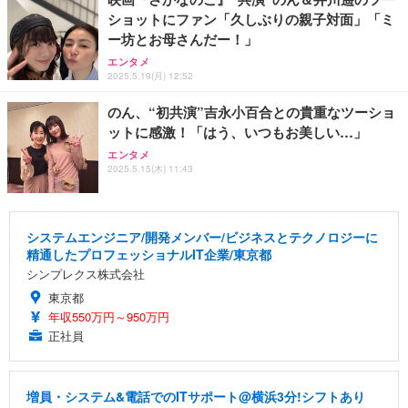
ショットにファン「久しぶりの親子対面」「ミ
ー坊とお母さんだー！」
エンタメ
2025.5.19(月) 12:52
のん、“初共演”吉永小百合との貴重なツーショ
ットに感激！「はう、いつもお美しい…」
エンタメ
2025.5.15(木) 11:43
システムエンジニア/開発メンバー/ビジネスとテクノロジーに
精通したプロフェッショナルIT企業/東京都
シンプレクス株式会社
東京都
年収550万円～950万円
正社員
増員・システム&電話でのITサポート@横浜3分!シフトあり