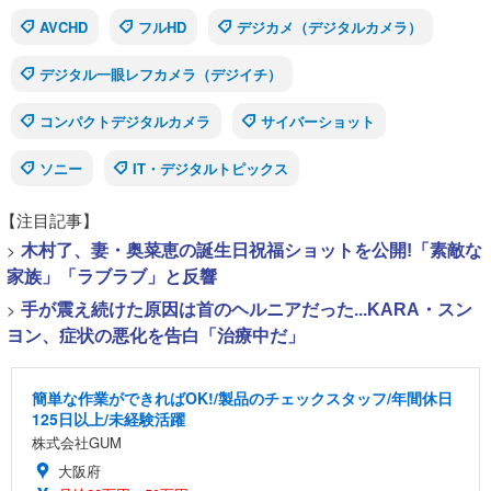
AVCHD
フルHD
デジカメ（デジタルカメラ）
デジタル一眼レフカメラ（デジイチ）
コンパクトデジタルカメラ
サイバーショット
ソニー
IT・デジタルトピックス
【注目記事】
>
木村了、妻・奥菜恵の誕生日祝福ショットを公開!「素敵な
家族」「ラブラブ」と反響
>
手が震え続けた原因は首のヘルニアだった...KARA・スン
ヨン、症状の悪化を告白「治療中だ」
簡単な作業ができればOK!/製品のチェックスタッフ/年間休日
125日以上/未経験活躍
株式会社GUM
大阪府