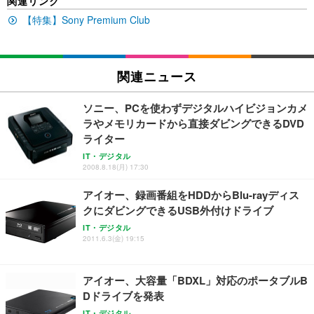
関連リンク
EV2740X-WT | 27.0型4K UHD・USB Type-C・ホワ
ュチェア 人間工学 疲れない ブラック
x2袋(84枚) ホワイト(吸収面:ライトブルー)
イト
【特集】Sony Premium Club
￥27,999
￥3,234
￥109,572
Sezlife オフィスチェア デスクチェア 疲れない テレ
関連ニュース
【純正品】27"ゲーミングモニター DualSense 充電
ネオ・ルーライフ ネオ・オムツ L 中型犬用 26枚入
ワーク チェア 強化バックレスト 30度ロッキング機
フック付き（CFI-ZDM1J）
り 単品
能 人間工学 椅子 腰サポート 90度跳ね上げ式アーム
ソニー、PCを使わずデジタルハイビジョンカメ
レスト 3Dヘッドレスト ハンガー付き 高反発クッシ
￥49,979
￥1,800
￥7,680
ラやメモリカードから直接ダビングできるDVD
ョン PCチェア 通気性メッシュ ゲーミング/勉強/事
務用 おしゃれ パソコンチェア (ブラック)
ライター
Sezlife オフィスチェア デスクチェア 疲れない テレ
【整備済み品】Dell E2724HS 27インチ 液晶モニタ
Smart Basic(スマートベーシック) 【Amazon.co.jp
IT・デジタル
ワーク チェア 強化バックレスト 30度ロッキング機
ー フルHD（1920×1080）VA 非光沢 HDMI/DisplayP
限定】 Smart Basic アイリスオーヤマ ペットシーツ
2008.8.18(月) 17:30
能 人間工学 椅子 腰サポート 90度跳ね上げ式アーム
ort/VGA スピーカー内蔵 高さ調整 スイベル VESA対
超厚型 お徳用 ワイド 100枚入 (x 1) (ケース販売)
レスト 3Dヘッドレスト ハンガー付き 高反発クッシ
応 ComfortView ビジネス向け
アイオー、録画番組をHDDからBlu-rayディス
￥7,680
￥15,800
￥3,670
ョン PCチェア 通気性メッシュ ゲーミング/勉強/事
クにダビングできるUSB外付けドライブ
務用 おしゃれ パソコンチェア (ホワイト)
IT・デジタル
ANDWINT オフィスチェア デスクチェア 肘なし メ
【MiniLED/24.5inch/280Hz/FHD】GRAPHT THE S
2011.6.3(金) 19:15
アイリスオーヤマ ペットシーツ 超厚型 お徳用 レギ
ッシュ 通気性 ランバーサポート付き 腰サポート ガ
HOOTER Gaming Monitor 24” Essential ゲーミン
ュラー 200枚入【Amazon.co.jp限定】
ス圧無段階昇降 360度回転 キャスター付き コンパク
グモニター QD 24.5インチ 1ms FHD 量子ドット 残
ト 幅52×奥行58.5×高さ84～96cm テレワーク 在宅
像低減 (3年保証 | 輝点保証 | 日本メーカー)
￥3,731
アイオー、大容量「BDXL」対応のポータブルB
￥4,139
￥34,980
勤務 ブラック
Dドライブを発表
IT・デジタル