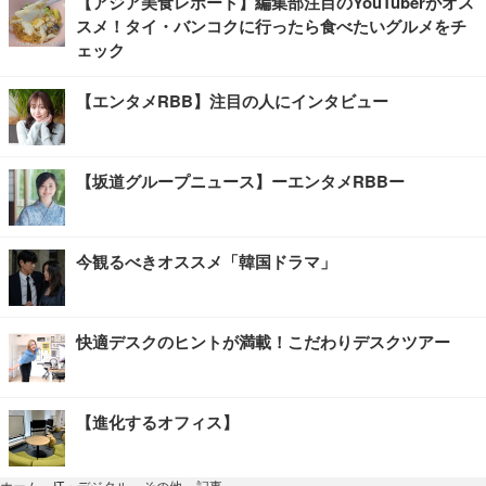
【アジア美食レポート】編集部注目のYouTuberがオス
スメ！タイ・バンコクに行ったら食べたいグルメをチ
ェック
【エンタメRBB】注目の人にインタビュー
【坂道グループニュース】ーエンタメRBBー
今観るべきオススメ「韓国ドラマ」
快適デスクのヒントが満載！こだわりデスクツアー
【進化するオフィス】
記事
ホーム
›
IT・デジタル
›
その他
›