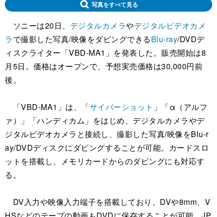
写真をすべて見る
ソニーは20日、
デジタルカメラ
や
デジタルビデオカメ
ラ
で撮影した写真/映像をダビングできる
Blu-ray
/DVDデ
ィスクライター「VBD-MA1」を発表した。販売開始は8
月5日。価格はオープンで、予想実売価格は30,000円前
後。
「VBD-MA1」は、「
サイバーショット
」「α（アルフ
ァ）」「ハンディカム」をはじめ、デジタルカメラやデ
ジタルビデオカメラと接続し、撮影した写真/映像をBlu-r
ay/DVDディスクにダビングすることが可能。カードスロ
ットを搭載し、メモリカードからのダビングにも対応す
る。
DV入力や映像入力端子を搭載しており、DVや8mm、V
HSなどのテープの動画もDVDに保存することが可能。JP