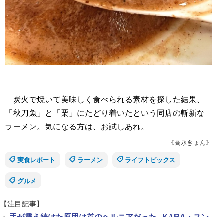
炭火で焼いて美味しく食べられる素材を探した結果、
「秋刀魚」と「栗」にたどり着いたという同店の斬新な
ラーメン。気になる方は、お試しあれ。
《高永きょん》
実食レポート
ラーメン
ライフトピックス
グルメ
【注目記事】
>
手が震え続けた原因は首のヘルニアだった...KARA・スン