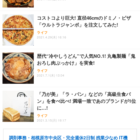
コストコより巨大! 直径46cmのドミノ・ピザ
「ウルトラジャンボ」を注文してみた!
ライフ
2021.4.29(木) 16:16
歴代“冷やしうどん”で人気NO.1! 丸亀製麺「鬼
おろし肉ぶっかけ」を実食!
ライフ
2021.7.1(木) 13:04
「乃が美」「ラ・パン」などの「高級生食パ
ン」を食べ比べ! 満場一致であのブランドが1位
に…!
ライフ
2021.3.15(月) 19:17
調剤事務・相模原市中央区・完全週休2日制 残業少なめ IT機