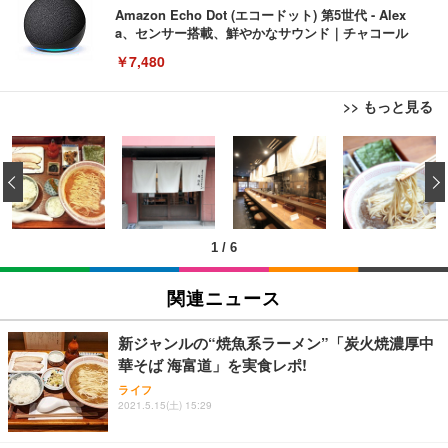
Amazon Echo Dot (エコードット) 第5世代 - Alex
a、センサー搭載、鮮やかなサウンド｜チャコール
￥7,480
>> もっと見る
[EdoErgo] オフィスチェア 椅子 テレワーク 疲れな
EIZO ビジネス向けプレミアムモニター | FlexScan
Amazonベーシック ペットシーツ 薄型 レギュラー 1
い 跳ね上げ式アームレスト コンパクト 約105度ロッ
EV3240X-WT | 31.5型4K UHD・USB Type-C・ホワ
‹
回使い捨て 無香料 ホワイト 300枚
キング pc 事務椅子 360度回転 座面昇降 強化ナイロ
イト
ン樹脂ベース 通気性メッシュ 在宅ワーク H-WY01
￥3,373
￥5,699
￥105,595
(黒網+黒枠+黒足)
1
/
6
EIZO ビジネス向けプレミアムモニター | FlexScan
SIHOO B100 オフィスチェア／デスクチェア メッシ
Amazonベーシック ペットシーツ 厚型 ワイド 42枚
EV2740X-WT | 27.0型4K UHD・USB Type-C・ホワ
ュチェア 人間工学 疲れない ブラック
x2袋(84枚) ホワイト(吸収面:ライトブルー)
関連ニュース
イト
￥27,999
￥3,234
￥109,572
新ジャンルの“焼魚系ラーメン”「炭火焼濃厚中
華そば 海富道」を実食レポ!
Sezlife オフィスチェア デスクチェア 疲れない テレ
【純正品】27"ゲーミングモニター DualSense 充電
ネオ・ルーライフ ネオ・オムツ L 中型犬用 26枚入
ライフ
ワーク チェア 強化バックレスト 30度ロッキング機
フック付き（CFI-ZDM1J）
り 単品
2021.5.15(土) 15:29
能 人間工学 椅子 腰サポート 90度跳ね上げ式アーム
レスト 3Dヘッドレスト ハンガー付き 高反発クッシ
￥49,979
￥1,800
￥7,680