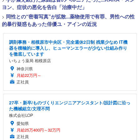
ヨン、症状の悪化を告白「治療中だ」
>
同性との“密着写真”が拡散...薬物使用で有罪、男性への性
的暴行疑惑もあった俳優ユ・アインの近況
調剤事務・相模原市中央区・完全週休2日制 残業少なめ IT機
器を積極的に導入し、ヒューマンエラーが少ない仕組み作り
を徹底しています
いちょう薬局 相模原店
神奈川県
月給22万円～
正社員
27卒・新卒/ものづくりエンジニアアシスタント/設計図に沿っ
た機械組立/文理不問
株式会社LOP
愛知県
月給25万400円～32万円
正社員