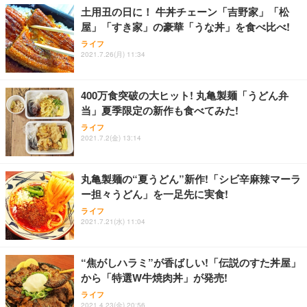
ョン PCチェア 通気性メッシュ ゲーミング/勉強/事
土用丑の日に！ 牛丼チェーン「吉野家」「松
務用 おしゃれ パソコンチェア (ブラック)
屋」「すき家」の豪華「うな丼」を食べ比べ!
Sezlife オフィスチェア デスクチェア 疲れない テレ
【整備済み品】Dell E2724HS 27インチ 液晶モニタ
Smart Basic(スマートベーシック) 【Amazon.co.jp
ライフ
ワーク チェア 強化バックレスト 30度ロッキング機
ー フルHD（1920×1080）VA 非光沢 HDMI/DisplayP
限定】 Smart Basic アイリスオーヤマ ペットシーツ
2021.7.26(月) 11:34
能 人間工学 椅子 腰サポート 90度跳ね上げ式アーム
ort/VGA スピーカー内蔵 高さ調整 スイベル VESA対
超厚型 お徳用 ワイド 100枚入 (x 1) (ケース販売)
レスト 3Dヘッドレスト ハンガー付き 高反発クッシ
応 ComfortView ビジネス向け
￥7,680
￥15,800
￥3,670
ョン PCチェア 通気性メッシュ ゲーミング/勉強/事
400万食突破の大ヒット! 丸亀製麺「うどん弁
務用 おしゃれ パソコンチェア (ホワイト)
当」夏季限定の新作も食べてみた!
ANDWINT オフィスチェア デスクチェア 肘なし メ
【MiniLED/24.5inch/280Hz/FHD】GRAPHT THE S
アイリスオーヤマ ペットシーツ 超厚型 お徳用 レギ
ッシュ 通気性 ランバーサポート付き 腰サポート ガ
HOOTER Gaming Monitor 24” Essential ゲーミン
ライフ
ュラー 200枚入【Amazon.co.jp限定】
ス圧無段階昇降 360度回転 キャスター付き コンパク
グモニター QD 24.5インチ 1ms FHD 量子ドット 残
2021.7.2(金) 13:14
ト 幅52×奥行58.5×高さ84～96cm テレワーク 在宅
像低減 (3年保証 | 輝点保証 | 日本メーカー)
￥3,731
￥4,139
￥34,980
勤務 ブラック
丸亀製麺の“夏うどん”新作!「シビ辛麻辣マーラ
ー担々うどん」を一足先に実食!
ライフ
2021.7.21(水) 11:04
“焦がしハラミ”が香ばしい!「伝説のすた丼屋」
から「特選W牛焼肉丼」が発売!
ライフ
2021.4.23(金) 20:56