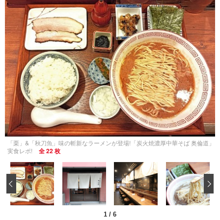
「栗」&「秋刀魚」味の斬新なラーメンが登場!「炭火焼濃厚中華そば 奥倫道」
実食レポ!
全 22 枚
‹
1
/
6