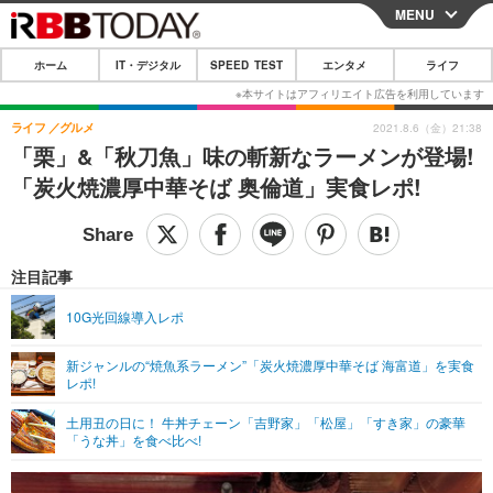
MENU
CLOSE
ホーム
IT・デジタル
SPEED TEST
エンタメ
ライフ
ホーム
IT・デジタル
ライフ
グルメ
2021.8.6（金）21:38
「栗」&「秋刀魚」味の斬新なラーメンが登場!
IT・デジタルTOP
スマートフォン
SPEED TEST
「炭火焼濃厚中華そば 奥倫道」実食レポ!
ネタ
ガジェット・ツール
エンタメ
ショッピング
その他
エンタメTOP
映画・ドラマ
ライフ
注目記事
韓流・K-POP
韓国・芸能
ライフTOP
グルメ
リリース一覧
10G光回線導入レポ
音楽
スポーツ
ペット
ショッピング
プッシュ通知の停止方法
新ジャンルの“焼魚系ラーメン”「炭火焼濃厚中華そば 海富道」を実食
レポ!
グラビア
ブログ
その他
土用丑の日に！ 牛丼チェーン「吉野家」「松屋」「すき家」の豪華
ショッピング
その他
「うな丼」を食べ比べ!