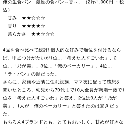
俺の生食パン「銀座の食パン～香～」（2斤/1,000円 ・税
込）
甘み ★★☆☆☆
香り ★★★★☆
柔らかさ ★★☆☆☆
4品を食べ比べて総評! 個人的な好みで順位を付けるなら
ば、甲乙つけがたいが1位…「考えた人すごいわ」、2
位…「乃が美」、3位…「俺のベーカリー」、4位…
「ラ・パン」の順だった。
さらに、家族や近隣に住む親族、ママ友に配って感想を
聞いたところ、幼児から70代まで10人全員が満場一致で1
位を「考えた人すごいわ」と答え、2位は9人が「乃が
美」、1人が「俺のベーカリー」と答えたのは驚きだっ
た。
もちろん4ブランドとも、とてもおいしく、甘めが好きな