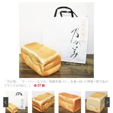
「乃が美」「ラ・パン」などの「高級生食パン」を食べ比べ! 満場一致であの
ブランドが1位に…!
全 27 枚
‹