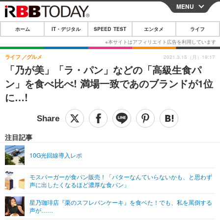
MENU
CLOSE
ホーム
IT・デジタル
SPEED TEST
エンタメ
ライフ
ホーム
IT・デジタル
ライフ
グルメ
2021.3.15（月）19:17
「乃が美」「ラ・パン」などの「高級生食パ
IT・デジタルTOP
スマートフォン
SPEED TEST
ン」を食べ比べ! 満場一致であのブランドが1位
ネタ
ガジェット・ツール
に…!
エンタメ
ショッピング
その他
エンタメTOP
映画・ドラマ
ライフ
韓流・K-POP
韓国・芸能
注目記事
ライフTOP
グルメ
リリース一覧
音楽
スポーツ
10G光回線導入レポ
ペット
ショッピング
プッシュ通知の停止方法
グラビア
ブログ
その他
モスバーガーが食パン販売！「バターなんていらないかも、と思わず
声に出したくなるほど濃厚な食パン」
ショッピング
その他
星乃珈琲店『栗のスフレパンケーキ』を食ベた！でも、私を罵倒する
声が……