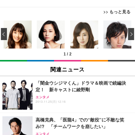
>> もっと見る
[EdoErgo] オフィスチェア 椅子 テレワーク 疲れな
EIZO ビジネス向けプレミアムモニター | FlexScan
Amazonベーシック ペットシーツ 薄型 レギュラー 1
い 跳ね上げ式アームレスト コンパクト 約105度ロッ
EV3240X-WT | 31.5型4K UHD・USB Type-C・ホワ
‹
回使い捨て 無香料 ホワイト 300枚
キング pc 事務椅子 360度回転 座面昇降 強化ナイロ
イト
ン樹脂ベース 通気性メッシュ 在宅ワーク H-WY01
￥3,373
￥5,699
￥105,595
(黒網+黒枠+黒足)
1
/
2
EIZO ビジネス向けプレミアムモニター | FlexScan
SIHOO B100 オフィスチェア／デスクチェア メッシ
Amazonベーシック ペットシーツ 厚型 ワイド 42枚
EV2740X-WT | 27.0型4K UHD・USB Type-C・ホワ
ュチェア 人間工学 疲れない ブラック
x2袋(84枚) ホワイト(吸収面:ライトブルー)
関連ニュース
イト
￥27,999
￥3,234
￥109,572
「闇金ウシジマくん」ドラマ＆映画で続編決
定！ 新キャストに綾野剛
Sezlife オフィスチェア デスクチェア 疲れない テレ
【純正品】27"ゲーミングモニター DualSense 充電
ネオ・ルーライフ ネオ・オムツ L 中型犬用 26枚入
エンタメ
ワーク チェア 強化バックレスト 30度ロッキング機
フック付き（CFI-ZDM1J）
り 単品
2013.11.25(月) 12:16
能 人間工学 椅子 腰サポート 90度跳ね上げ式アーム
レスト 3Dヘッドレスト ハンガー付き 高反発クッシ
￥49,979
￥1,800
￥7,680
ョン PCチェア 通気性メッシュ ゲーミング/勉強/事
高橋克典、「医龍4」での“敵役”に不敵な笑
務用 おしゃれ パソコンチェア (ブラック)
み!? 「チームワークを崩したい」
Sezlife オフィスチェア デスクチェア 疲れない テレ
【整備済み品】Dell E2724HS 27インチ 液晶モニタ
Smart Basic(スマートベーシック) 【Amazon.co.jp
エンタメ
ワーク チェア 強化バックレスト 30度ロッキング機
ー フルHD（1920×1080）VA 非光沢 HDMI/DisplayP
限定】 Smart Basic アイリスオーヤマ ペットシーツ