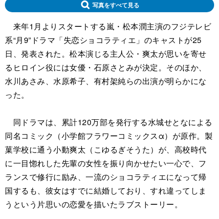
写真をすべて見る
来年1月よりスタートする嵐・松本潤主演のフジテレビ
系“月9”ドラマ「失恋ショコラティエ」のキャストが25
日、発表された。松本演じる主人公・爽太が思いを寄せ
るヒロイン役には女優・石原さとみが決定。そのほか、
水川あさみ、水原希子、有村架純らの出演が明らかにな
った。
同ドラマは、累計120万部を発行する水城せとなによる
同名コミック（小学館フラワーコミックスα）が原作。製
菓学校に通う小動爽太（こゆるぎそうた）が、高校時代
に一目惚れした先輩の女性を振り向かせたい一心で、フ
ランスで修行に励み、一流のショコラティエになって帰
国するも、彼女はすでに結婚しており、すれ違ってしま
うという片思いの恋愛を描いたラブストーリー。