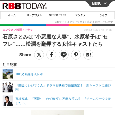
MENU
CLOSE
ホーム
IT・デジタル
SPEED TEST
エンタメ
ライフ
ホーム
IT・デジタル
エンタメ
映画・ドラマ
2013.11.25（月）14:39
石原さとみは“小悪魔な人妻”、水原希子は“セ
IT・デジタルTOP
スマートフォン
SPEED TEST
フレ”……松潤を翻弄する女性キャストたち
ネタ
ガジェット・ツール
エンタメ
ショッピング
その他
エンタメTOP
映画・ドラマ
ライフ
注目記事
韓流・K-POP
韓国・芸能
ライフTOP
グルメ
リリース一覧
10G光回線導入レポ
音楽
スポーツ
ペット
ショッピング
プッシュ通知の停止方法
「闇金ウシジマくん」ドラマ＆映画で続編決定！ 新キャストに綾野
剛
グラビア
ブログ
その他
高橋克典、「医龍4」での“敵役”に不敵な笑み!? 「チームワークを崩
ショッピング
その他
したい」