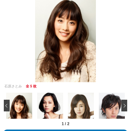
石原さとみ
全 5 枚
‹
1
/
2