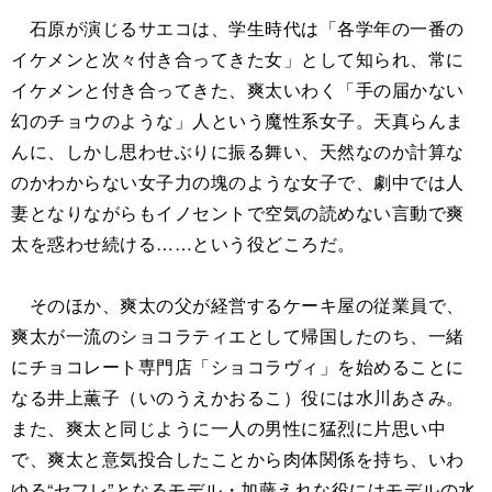
石原が演じるサエコは、学生時代は「各学年の一番の
イケメンと次々付き合ってきた女」として知られ、常に
イケメンと付き合ってきた、爽太いわく「手の届かない
幻のチョウのような」人という魔性系女子。天真らんま
んに、しかし思わせぶりに振る舞い、天然なのか計算な
のかわからない女子力の塊のような女子で、劇中では人
妻となりながらもイノセントで空気の読めない言動で爽
太を惑わせ続ける……という役どころだ。
そのほか、爽太の父が経営するケーキ屋の従業員で、
爽太が一流のショコラティエとして帰国したのち、一緒
にチョコレート専門店「ショコラヴィ」を始めることに
なる井上薫子（いのうえかおるこ）役には水川あさみ。
また、爽太と同じように一人の男性に猛烈に片思い中
で、爽太と意気投合したことから肉体関係を持ち、いわ
ゆる“セフレ”となるモデル・加藤えれな役にはモデルの水