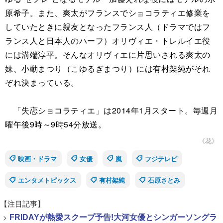
原希子。また、爽太がフランスでショコラティエ修業を
していたときに親友となったフランス人（ドラマではフ
ランス人と日本人のハーフ）オリヴィエ・トレルイエ役
には溝端淳平。そんなオリヴィエに片思いされる爽太の
妹、小動まつり（こゆるぎまつり）には有村架純がそれ
ぞれ決まっている。
「失恋ショコラティエ」は2014年1月スタート。毎週月
曜午後9時～9時54分放送。
《花》
映画・ドラマ
女優
嵐
フジテレビ
エンタメトピックス
有村架純
石原さとみ
【注目記事】
>
FRIDAYが熱愛スクープ予告!大河女優とシンガーソングラ