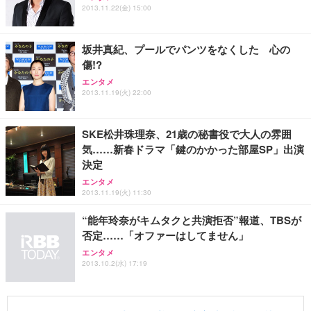
2013.11.22(金) 15:00
能 人間工学 椅子 腰サポート 90度跳ね上げ式アーム
ort/VGA スピーカー内蔵 高さ調整 スイベル VESA対
超厚型 お徳用 ワイド 100枚入 (x 1) (ケース販売)
レスト 3Dヘッドレスト ハンガー付き 高反発クッシ
応 ComfortView ビジネス向け
￥7,680
￥15,800
￥3,670
ョン PCチェア 通気性メッシュ ゲーミング/勉強/事
坂井真紀、プールでパンツをなくした 心の
務用 おしゃれ パソコンチェア (ホワイト)
傷!?
ANDWINT オフィスチェア デスクチェア 肘なし メ
【MiniLED/24.5inch/280Hz/FHD】GRAPHT THE S
アイリスオーヤマ ペットシーツ 超厚型 お徳用 レギ
ッシュ 通気性 ランバーサポート付き 腰サポート ガ
HOOTER Gaming Monitor 24” Essential ゲーミン
エンタメ
ュラー 200枚入【Amazon.co.jp限定】
ス圧無段階昇降 360度回転 キャスター付き コンパク
グモニター QD 24.5インチ 1ms FHD 量子ドット 残
2013.11.19(火) 22:00
ト 幅52×奥行58.5×高さ84～96cm テレワーク 在宅
像低減 (3年保証 | 輝点保証 | 日本メーカー)
￥3,731
￥4,139
￥34,980
勤務 ブラック
SKE松井珠理奈、21歳の秘書役で大人の雰囲
気……新春ドラマ「鍵のかかった部屋SP」出演
決定
エンタメ
2013.11.19(火) 11:30
“能年玲奈がキムタクと共演拒否”報道、TBSが
否定……「オファーはしてません」
エンタメ
2013.10.2(水) 17:19