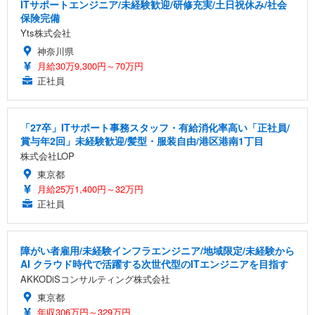
ITサポートエンジニア/未経験歓迎/研修充実/土日祝休み/社会
保険完備
Yts株式会社
神奈川県
月給30万9,300円～70万円
正社員
「27卒」ITサポート事務スタッフ・有給消化率高い「正社員/
賞与年2回」未経験歓迎/髪型・服装自由/港区港南1丁目
株式会社LOP
東京都
月給25万1,400円～32万円
正社員
障がい者雇用/未経験インフラエンジニア/地域限定/未経験から
AI クラウド時代で活躍する次世代型のITエンジニアを目指す
AKKODiSコンサルティング株式会社
東京都
年収306万円～329万円