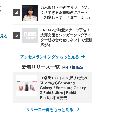
エコー
乃木坂46・中西アルノ、どん
xa、
くさすぎる浴衣動画にネット
な
「相変わらず」「嘘でしょ…」
FRIDAYが熱愛スクープ予告！
大河女優とシンガーソングライ
と見る
ター組み合わせにネットで憶測
広がる
アクセスランキングをもっと見る
新着リリース一覧
＜楽天モバイル＞折りたたみ
スマホならSamsung
FHD】
ェ
ット
Galaxy「Samsung Galaxy
 メ
レギ
Z Fold8 Ultra | Fold8 |
 ゲ
ーサ
ンチ
 ガ
Flip8」本日発売
 (3
回
ー)
ンパ
高さ
リリース一覧をもっと見る
 在