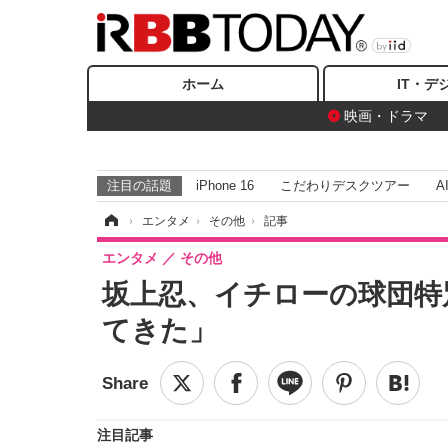
ホーム
IT・デ
映画・ドラマ
注目の話題
iPhone 16
こだわりデスクツアー
A
ホーム
›
エンタメ
›
その他
›
記事
エンタメ
その他
坂上忍、イチローの球団特
てきた」
注目記事