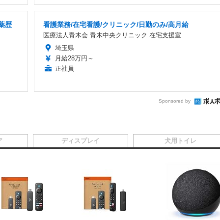
薬歴
看護業務/在宅看護/クリニック/日勤のみ/高月給
医療法人青木会 青木中央クリニック 在宅支援室
埼玉県
月給28万円～
正社員
Sponsored by
ア
ディスプレイ
犬用トイレ