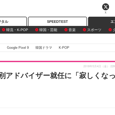
X
ジタル
SPEEDTEST
エ
韓流・K-POP
韓国・芸能
音楽
スポーツ
I
Google Pixel 9
韓国ドラマ
K-POP
2018年5月4日（金） 22
別アドバイザー就任に「寂しくな