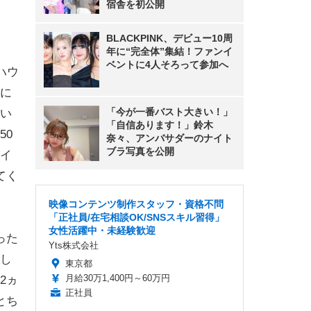
宿舎を初公開
BLACKPINK、デビュー10周
年に“完全体”集結！ファンイ
ベントに4人そろって参加へ
ハウ
に
「今が一番バスト大きい！」
い
「自信あります！」鈴木
50
奈々、アンバサダーのナイト
ブラ写真を公開
イ
てく
映像コンテンツ制作スタッフ・資格不問
「正社員/在宅相談OK/SNSスキル習得」
女性活躍中・未経験歓迎
った
Yts株式会社
し
東京都
月給30万1,400円～60万円
2ヵ
正社員
とち