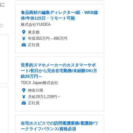
に
食品商材の編集ディレクター/紙・WEB媒
体/年休125日・リモート可能
株式会社YUIDEA
尾》
東京都
年収355万円～495万円
正社員
世界的スマホメーカーのカスタマーサポ
ート/初日から完全在宅勤務/未経験OK/月
給28万円～
TDCX Japan株式会社
神奈川県
月給28万1,228円～
正社員
在宅ホスピスでの訪問看護業務/看護師/ワ
ークライフバランス/資格必須