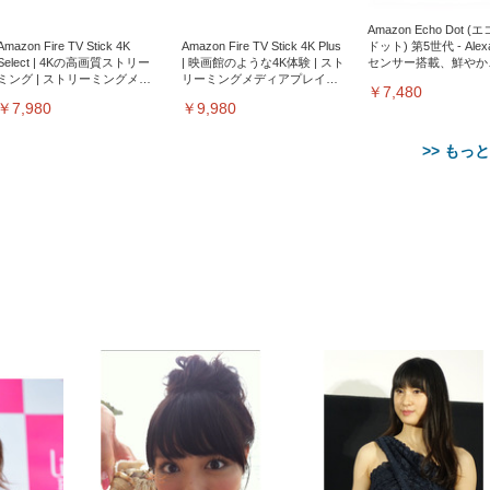
Amazon Echo Dot (
Amazon Fire TV Stick 4K
Amazon Fire TV Stick 4K Plus
ドット) 第5世代 - Ale
Select | 4Kの高画質ストリー
| 映画館のような4K体験 | スト
センサー搭載、鮮やか
ミング | ストリーミングメデ
リーミングメディアプレイヤ
サウンド｜チャコール
￥7,480
ィアプレイヤー
ー
￥7,980
￥9,980
>> もっ
【整備済み品】Dell
【MiniLED/24.5inch/280Hz/
正品】27"ゲーミングモ
ANDWINT オフィスチ
アイリスオーヤマ ペ
Sezlife オフィスチェア デスク
ネオ・ルーライフ ネオ・オム
E2724HS 27インチ 液晶モ
Sezlife オフィスチェア デスク
Smart Basic(スマートベーシ
GRAPHT THE SHOOTER
ー DualSense 充電フッ
ア デスクチェア 肘なし
シーツ 超厚型 お徳用 
チェア 疲れない テレワーク
ツ L 中型犬用 26枚入り 単品
ニター フル
チェア 疲れない テレワーク
ック) 【Amazon.co.jp限定】
Gaming Monitor 24” Essential
き（CFI-ZDM1J）
ッシュ 通気性 ランバ
ュラー 200枚入
チェア 強化バックレスト 30
HD（1920×1080）VA 非光
チェア 強化バックレスト 30度
Smart Basic アイリスオーヤマ
ーミングモニター QD 24.5イ
ポート付き 腰サポート
【Amazon.co.jp限定】
￥1,800
￥15,800
￥34,980
9,979
度ロッキング機能 人間工学 椅
沢 HDMI/DisplayPort/VGA
ロッキング機能 人間工学 椅子
ペットシーツ 超厚型 お徳用
￥4,139
￥3,731
1ms FHD 量子ドット 残像低減
ス圧無段階昇降 360度
￥7,680
￥7,680
￥3,670
子 腰サポート 90度跳ね上げ
スピーカー内蔵 高さ調整 ス
腰サポート 90度跳ね上げ式ア
ワイド 100枚入 (x 1) (ケース
年保証 | 輝点保証 | 日本メーカ
転 キャスター付き コ
式アームレスト 3Dヘッドレス
イベル VESA対応
ームレスト 3Dヘッドレスト
販売)
クト 幅52×奥行58.5×
ト ハンガー付き 高反発クッシ
ComfortView ビジネス向け
ハンガー付き 高反発クッショ
84～96cm テレワーク
ョン PCチェア 通気性メッシ
ン PCチェア 通気性メッシュ
宅勤務 ブラック