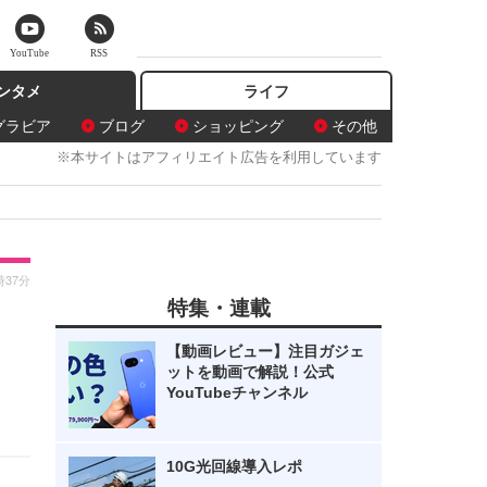
YouTube
RSS
ンタメ
ライフ
グラビア
ブログ
ショッピング
その他
※本サイトはアフィリエイト広告を利用しています
時37分
特集・連載
っ
【動画レビュー】注目ガジェ
ットを動画で解説！公式
YouTubeチャンネル
10G光回線導入レポ