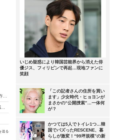
いじめ疑惑により韓国芸能界から消えた俳
優ジス、フィリピンで再起…現地ファンに
笑顔
「この記者さんの住所を買い
矢沢永吉、イチローと20年ぶりの再会！“35億円詐欺事件”を振り返る
ます」少女時代・ヒョヨンが
まさかの“公開捜索”…一体何
ものまね芸人・ニッチロー’、引退のイチローへ感謝つづる「一生をかけてモノマネをしていきたいです」
が？
かつては5人でトイレ1つ…韓
国でバズったRESCENE、暮
を送る
らしが激変！“99坪規模”の新