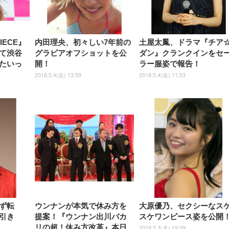
ュ ゲーミング/勉強/事務用 お
ゲーミング/勉強/事務用 おし
しゃれ パソコンチェア (ブラ
ゃれ パソコンチェア (ホワイ
ック)
ト)
IECE』
内田理央、初々しい7年前の
土屋太鳳、ドラマ『チア
て渋谷
グラビアオフショットを公
ダン』クランクインをセ
たいっ
開！
ラー服姿で報告！
2018.5.4(金) 13:59
2018.5.4(金) 11:53
ず転
ウンナンが本気で休み方を
大原優乃、セクシーなス
引き
提案！『ウンナン出川バカ
スケワンピース姿を公開
リの超！休み方改革』本日
2018.5.3(木) 19:39