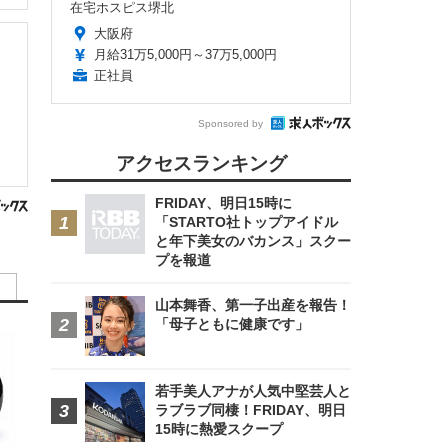
在宅ホスピス堺北
大阪府
月給31万5,000円～37万5,000円
正社員
Sponsored by
アクセスランキング
FRIDAY、明日15時に
「STARTO社トップアイドル
と年下美女のバカンス」スクー
プを報道
山本舞香、第一子出産を報告！
「母子ともに健康です」
若手美人アナが人気中堅芸人と
ラブラブ同棲！FRIDAY、明日
15時に熱愛スクープ