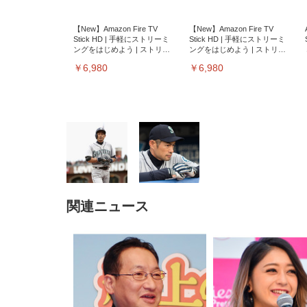
【New】Amazon Fire TV
【New】Amazon Fire TV
Stick HD | 手軽にストリーミ
Stick HD | 手軽にストリーミ
ングをはじめよう | ストリー
ングをはじめよう | ストリー
ミングメディアプレイヤー
ミングメディアプレイヤー
￥6,980
￥6,980
関連ニュース
EIZO ビジネス向けプレミア
EIZO ビジネス向けプレミア
【純
[EdoErgo] オフィスチェア 椅
Amazonベーシック ペットシ
SIHOO B100 オフィスチェア
Amazonベーシック ペットシ
ムモニター | FlexScan
ムモニター | FlexScan
ニタ
子 テレワーク 疲れない 跳ね
ーツ 薄型 レギュラー 1回使い
／デスクチェア メッシュチェ
ーツ 厚型 ワイド 42枚x2袋(84
EV3240X-WT | 31.5型4K
EV2740X-WT | 27.0型4K
ク付
上げ式アームレスト コンパク
捨て 無香料 ホワイト 300枚
ア 人間工学 疲れない ブラッ
枚) ホワイト(吸収面:ライトブ
UHD・USB Type-C・ホワイ
UHD・USB Type-C・ホワイ
ト 約105度ロッキング pc 事務
￥105,595
￥109,572
ク
ルー)
￥4
ト
ト
￥5,699
￥3,373
￥27,999
￥3,234
椅子 360度回転 座面昇降 強化
ナイロン樹脂ベース 通気性メ
ッシュ 在宅ワーク H-
WY01(黒網+黒枠+黒足)