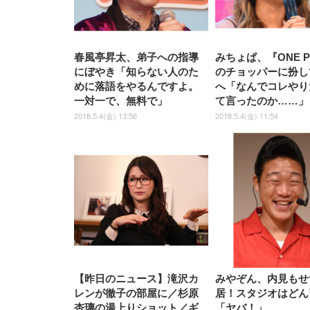
春風亭昇太、弟子への指導
みちょぱ、『ONE P
にぼやき「知らない人のた
のチョッパーに扮し
めに落語をやるんですよ。
へ「なんでコレやり
一対一で、無料で」
て言ったのか……」
2018.5.4(金) 13:56
2018.5.4(金) 11:54
【昨日のニュース】滝沢カ
みやぞん、内見もせ
レンが徹子の部屋に／杉原
居！スタジオはどん
杏璃の湯上りショット／ギ
「ヤバ！」