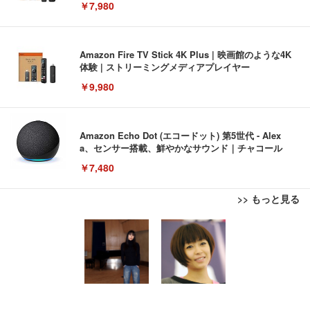
￥7,980
Amazon Fire TV Stick 4K Plus | 映画館のような4K
体験 | ストリーミングメディアプレイヤー
￥9,980
Amazon Echo Dot (エコードット) 第5世代 - Alex
a、センサー搭載、鮮やかなサウンド｜チャコール
￥7,480
>> もっと見る
[EdoErgo] オフィスチェア 椅子 テレワーク 疲れな
EIZO ビジネス向けプレミアムモニター | FlexScan
Amazonベーシック ペットシーツ 薄型 レギュラー 1
い 跳ね上げ式アームレスト コンパクト 約105度ロッ
EV3240X-WT | 31.5型4K UHD・USB Type-C・ホワ
回使い捨て 無香料 ホワイト 300枚
キング pc 事務椅子 360度回転 座面昇降 強化ナイロ
イト
ン樹脂ベース 通気性メッシュ 在宅ワーク H-WY01
￥3,373
￥5,699
￥105,595
(黒網+黒枠+黒足)
EIZO ビジネス向けプレミアムモニター | FlexScan