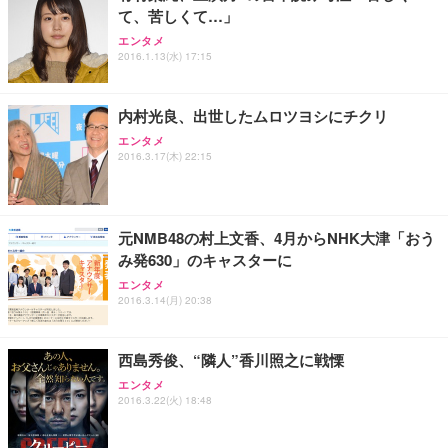
て、苦しくて…」
エンタメ
2016.1.13(水) 17:15
内村光良、出世したムロツヨシにチクリ
エンタメ
2016.3.17(木) 22:15
元NMB48の村上文香、4月からNHK大津「おう
み発630」のキャスターに
エンタメ
2016.3.14(月) 20:38
西島秀俊、“隣人”香川照之に戦慄
エンタメ
2016.3.22(火) 18:48