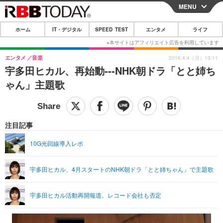
MENU
CLOSE
ホーム
IT・デジタル
SPEED TEST
エンタメ
ライフ
ホーム
IT・デジタル
エンタメ
音楽
2016.4.4（月）13:11
宇多田ヒカル、再始動---NHK朝ドラ「とと姉ち
IT・デジタルTOP
スマートフォン
SPEED TEST
ゃん」主題歌
ネタ
ガジェット・ツール
エンタメ
ショッピング
その他
エンタメTOP
映画・ドラマ
ライフ
注目記事
韓流・K-POP
韓国・芸能
ライフTOP
グルメ
リリース一覧
10G光回線導入レポ
音楽
スポーツ
ペット
ショッピング
プッシュ通知の停止方法
宇多田ヒカル、4月スタートのNHK朝ドラ「とと姉ちゃん」で主題歌
グラビア
ブログ
その他
ショッピング
その他
宇多田ヒカル活動再開報道、レコード会社も否定