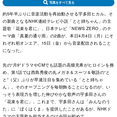
写真をすべて見る
約5年半ぶりに音楽活動を再始動させる宇多田ヒカル。そ
の新曲となるNHK連続テレビ小説「とと姉ちゃん」の主
題歌「花束を君に」、日本テレビ「NEWS ZERO」のテ
ーマ曲「真夏の通り雨」の2曲が、本日4月4日（月）にそ
れぞれ初オンエア、15日（金）から音楽配信されること
になった。
先の“月9”ドラマやCMでも話題の高畑充希がヒロインを務
め、第1話では西島秀俊の丸メガネ＆スーツ＆敬語の“と
と”（父）ぶりが早速注目を集めている「とと姉ちゃ
ん」。そのオープニングを毎朝飾ることになるのが、い
っそう表現力を増した伸びやかな歌声の宇多田さんの
「花束を君に」。これまで、宇多田さんは「みんなのう
た」に「ぼくはくま」を提供したことがあるが、NHKド
ラマの主題歌を担当するのは今回が初めて。