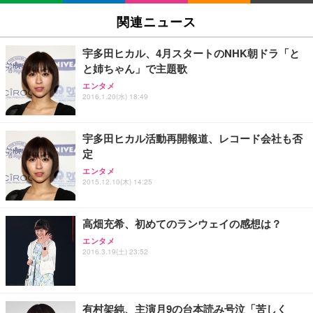
SIHOO B100 オフィスチェア／デスクチェア メッシ
Amazonベーシック ペットシーツ 厚型 ワイド 42枚
EV2740X-WT | 27.0型4K UHD・USB Type-C・ホワ
ュチェア 人間工学 疲れない ブラック
x2袋(84枚) ホワイト(吸収面:ライトブルー)
関連ニュース
イト
￥27,999
￥3,234
￥109,572
宇多田ヒカル、4月スタートのNHK朝ドラ「と
と姉ちゃん」で主題歌
Sezlife オフィスチェア デスクチェア 疲れない テレ
【純正品】27"ゲーミングモニター DualSense 充電
ネオ・ルーライフ ネオ・オムツ L 中型犬用 26枚入
エンタメ
ワーク チェア 強化バックレスト 30度ロッキング機
2016.1.20(水) 18:49
フック付き（CFI-ZDM1J）
り 単品
能 人間工学 椅子 腰サポート 90度跳ね上げ式アーム
レスト 3Dヘッドレスト ハンガー付き 高反発クッシ
￥49,979
￥1,800
￥7,680
ョン PCチェア 通気性メッシュ ゲーミング/勉強/事
宇多田ヒカル活動再開報道、レコード会社も否
務用 おしゃれ パソコンチェア (ブラック)
定
Sezlife オフィスチェア デスクチェア 疲れない テレ
【整備済み品】Dell E2724HS 27インチ 液晶モニタ
Smart Basic(スマートベーシック) 【Amazon.co.jp
エンタメ
ワーク チェア 強化バックレスト 30度ロッキング機
ー フルHD（1920×1080）VA 非光沢 HDMI/DisplayP
限定】 Smart Basic アイリスオーヤマ ペットシーツ
2015.12.10(木) 14:25
能 人間工学 椅子 腰サポート 90度跳ね上げ式アーム
ort/VGA スピーカー内蔵 高さ調整 スイベル VESA対
超厚型 お徳用 ワイド 100枚入 (x 1) (ケース販売)
レスト 3Dヘッドレスト ハンガー付き 高反発クッシ
応 ComfortView ビジネス向け
￥7,680
￥15,800
￥3,670
ョン PCチェア 通気性メッシュ ゲーミング/勉強/事
高畑充希、初めてのランウェイの感想は？
務用 おしゃれ パソコンチェア (ホワイト)
エンタメ
ANDWINT オフィスチェア デスクチェア 肘なし メ
【MiniLED/24.5inch/280Hz/FHD】GRAPHT THE S
アイリスオーヤマ ペットシーツ 超厚型 お徳用 レギ
2016.3.19(土) 23:52
ッシュ 通気性 ランバーサポート付き 腰サポート ガ
HOOTER Gaming Monitor 24” Essential ゲーミン
ュラー 200枚入【Amazon.co.jp限定】
ス圧無段階昇降 360度回転 キャスター付き コンパク
グモニター QD 24.5インチ 1ms FHD 量子ドット 残
ト 幅52×奥行58.5×高さ84～96cm テレワーク 在宅
像低減 (3年保証 | 輝点保証 | 日本メーカー)
￥3,731
￥4,139
￥34,980
勤務 ブラック
有村架純、主演月9の台本読み号泣「苦しく