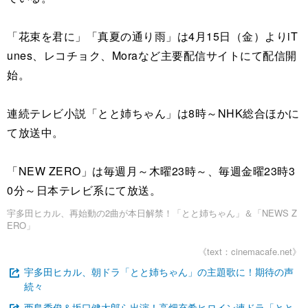
「花束を君に」「真夏の通り雨」は4月15日（金）よりiT
unes、レコチョク、Moraなど主要配信サイトにて配信開
始。
連続テレビ小説「とと姉ちゃん」は8時～NHK総合ほかに
て放送中。
「NEW ZERO」は毎週月～木曜23時～、毎週金曜23時3
0分～日本テレビ系にて放送。
宇多田ヒカル、再始動の2曲が本日解禁！「とと姉ちゃん」＆「NEWS Z
ERO」
《text：cinemacafe.net》
宇多田ヒカル、朝ドラ「とと姉ちゃん」の主題歌に！期待の声
続々
西島秀俊＆坂口健太郎ら出演！高畑充希ヒロイン連ドラ「とと