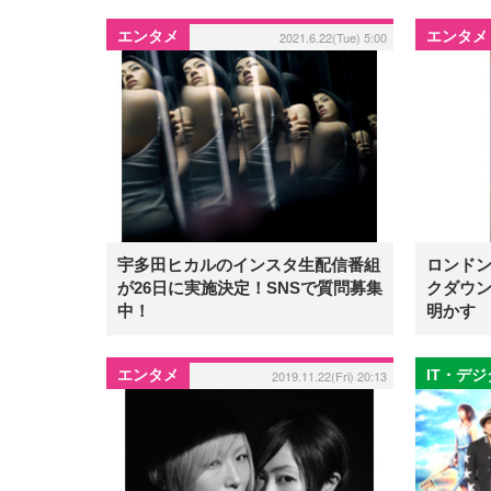
エンタメ
エンタメ
2021.6.22(Tue) 5:00
宇多田ヒカルのインスタ生配信番組
ロンド
が26日に実施決定！SNSで質問募集
クダウン
中！
明かす
エンタメ
IT・デ
2019.11.22(Fri) 20:13