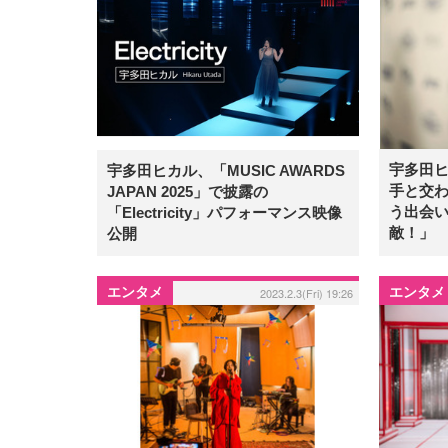
宇多田
宇多田ヒカル、「MUSIC AWARDS
手と交
JAPAN 2025」で披露の
う出会
「Electricity」パフォーマンス映像
敵！」
公開
エンタメ
エンタメ
2023.2.3(Fri) 19:26