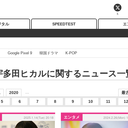
X
ジタル
SPEEDTEST
エ
I
Google Pixel 9
韓国ドラマ
K-POP
宇多田ヒカルに関するニュース一
…
1
2020
最古
5
6
7
8
9
10
11
1
エンタメ
2025.1.14(Tue) 20:18
2024.2.26(Mon) 1