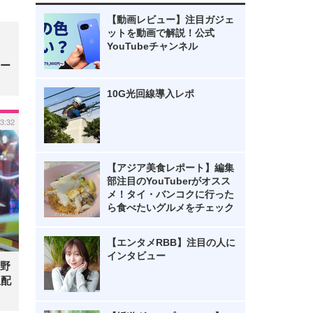
【動画レビュー】注目ガジェ
ットを動画で解説！公式
YouTubeチャンネル
ー
10G光回線導入レポ
13:32
【アジア美食レポート】編集
部注目のYouTuberがオスス
メ！タイ・バンコクに行った
ら食べたいグルメをチェック
【エンタメRBB】注目の人に
インタビュー
野
生配