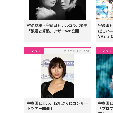
椎名林檎・宇多田ヒカルコラボ楽曲
宇多田
「浪漫と算盤」アザーVer.公開
ほしい―
VR』』
エンタメ
エンタメ
2018.7.21(Sat) 13:59
宇多田ヒカル、12年ぶりにコンサー
宇多田ヒ
トツアー開催！
『プロ