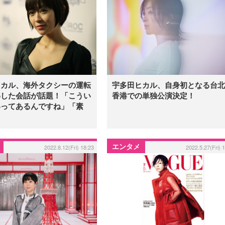
ヒカル、海外タクシーの運転
宇多田ヒカル、自身初となる台北
わした会話が話題！「こうい
香港での単独公演決定！
いってあるんですね」「素
エンタメ
2022.8.12(Fri) 18:23
2022.5.27(Fri) 