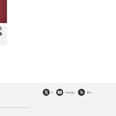
主
倉
X
YouTube
RSS