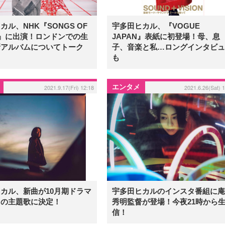
カル、NHK『SONGS OF
宇多田ヒカル、『VOGUE
O』に出演！ロンドンでの生
JAPAN』表紙に初登場！母、息
新アルバムについてトーク
子、音楽と私…ロングインタビュ
も
エンタメ
2021.9.17(Fri) 12:18
2021.6.26(Sat) 
カル、新曲が10月期ドラマ
宇多田ヒカルのインスタ番組に庵
』の主題歌に決定！
秀明監督が登場！今夜21時から
信！