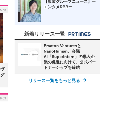
【坂道グループニュース】ー
エンタメRBBー
5:53
新着リリース一覧
Fracton Venturesと
NanoHuman、会議
AI「SuperIntern」の導入企
業の促進に向けて、公式パー
トナーシップを締結
ヴ
グ
リリース一覧をもっと見る
16:09