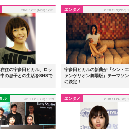
エンタメ
2020.12.21(Mon) 12:31
2020.12.9(Wed) 1
ン在住の宇多田ヒカル、ロッ
宇多田ヒカルの新曲が『シン・エ
中の息子との生活をSNSで
ァンゲリオン劇場版』テーマソン
に決定！
ジタル
エンタメ
2019.1.20(Sun) 19:29
2018.11.24(Sat) 