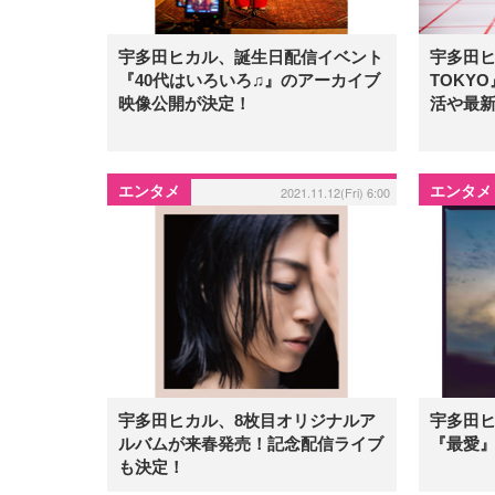
宇多田ヒカル、誕生日配信イベント
宇多田ヒ
『40代はいろいろ♫』のアーカイブ
TOKY
映像公開が決定！
活や最
エンタメ
エンタメ
2021.11.12(Fri) 6:00
宇多田ヒカル、8枚目オリジナルア
宇多田ヒ
ルバムが来春発売！記念配信ライブ
『最愛
も決定！