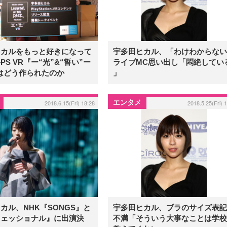
ヒカルをもっと好きになって
宇多田ヒカル、「わけわからない
PS VR『ー“光”&“誓い”ー
ライブMC思い出し「悶絶してい
はどう作られたのか
」
エンタメ
2018.6.15(Fri) 18:28
2018.5.25(Fri) 
カル、NHK『SONGS』と
宇多田ヒカル、ブラのサイズ表記
フェッショナル』に出演決
不満「そういう大事なことは学校