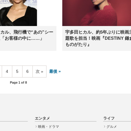
カル、飛行機で“あの”シー
宇多田ヒカル、約5年ぶりに映画
遇「お客様の中に……」
題歌を担当！映画『DESTINY 鎌
ものがたり』
4
5
6
次
最後
Page 1 of 8
エンタメ
ライフ
映画・ドラマ
グルメ