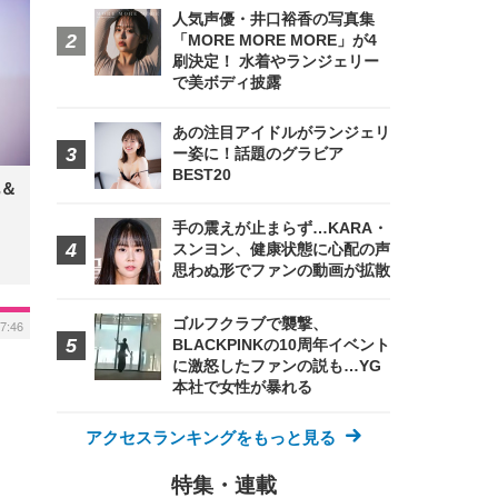
人気声優・井口裕香の写真集
「MORE MORE MORE」が4
刷決定！ 水着やランジェリー
で美ボディ披露
あの注目アイドルがランジェリ
ー姿に！話題のグラビア
BEST20
＆
手の震えが止まらず…KARA・
スンヨン、健康状態に心配の声
思わぬ形でファンの動画が拡散
ゴルフクラブで襲撃、
17:46
BLACKPINKの10周年イベント
に激怒したファンの説も…YG
本社で女性が暴れる
アクセスランキングをもっと見る
特集・連載