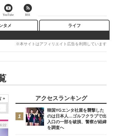
YouTube
RSS
ンタメ
ライフ
※本サイトはアフィリエイト広告を利用しています
覧
アクセスランキング
 »
2
韓国YGエンタ社屋を襲撃した
のは日本人…ゴルフクラブで出
入口の一部を破損、警察が経緯
6:22
を調査へ