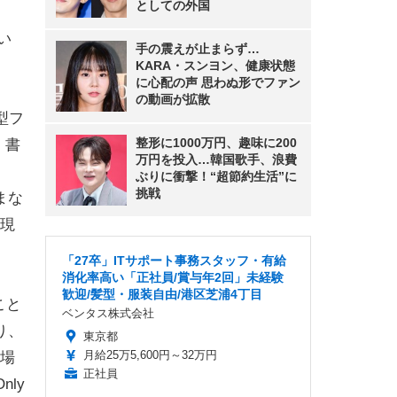
としての外国
い
手の震えが止まらず…
KARA・スンヨン、健康状態
に心配の声 思わぬ形でファン
の動画が拡散
型フ
整形に1000万円、趣味に200
、書
万円を投入…韓国歌手、浪費
ぶりに衝撃！“超節約生活”に
挑戦
まな
現
「27卒」ITサポート事務スタッフ・有給
消化率高い「正社員/賞与年2回」未経験
歓迎/髪型・服装自由/港区芝浦4丁目
こと
ベンタス株式会社
おり、
東京都
月給25万5,600円～32万円
た場
正社員
ly