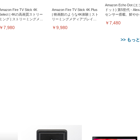
Amazon Echo Dot (
Amazon Fire TV Stick 4K
Amazon Fire TV Stick 4K Plus
ドット) 第5世代 - Ale
Select | 4Kの高画質ストリー
| 映画館のような4K体験 | スト
センサー搭載、鮮やか
ミング | ストリーミングメデ
リーミングメディアプレイヤ
サウンド｜チャコール
￥7,480
ィアプレイヤー
ー
￥7,980
￥9,980
>> もっ
【整備済み品】Dell
【MiniLED/24.5inch/280Hz/
正品】27"ゲーミングモ
ANDWINT オフィスチ
アイリスオーヤマ ペ
Sezlife オフィスチェア デスク
ネオ・ルーライフ ネオ・オム
E2724HS 27インチ 液晶モ
Sezlife オフィスチェア デスク
Smart Basic(スマートベーシ
GRAPHT THE SHOOTER
ー DualSense 充電フッ
ア デスクチェア 肘なし
シーツ 超厚型 お徳用 
チェア 疲れない テレワーク
ツ L 中型犬用 26枚入り 単品
ニター フル
チェア 疲れない テレワーク
ック) 【Amazon.co.jp限定】
Gaming Monitor 24” Essential
き（CFI-ZDM1J）
ッシュ 通気性 ランバ
ュラー 200枚入
チェア 強化バックレスト 30
HD（1920×1080）VA 非光
チェア 強化バックレスト 30度
Smart Basic アイリスオーヤマ
ーミングモニター QD 24.5イ
ポート付き 腰サポート
【Amazon.co.jp限定】
￥1,800
￥15,800
￥34,980
9,979
度ロッキング機能 人間工学 椅
沢 HDMI/DisplayPort/VGA
ロッキング機能 人間工学 椅子
ペットシーツ 超厚型 お徳用
￥4,139
￥3,731
1ms FHD 量子ドット 残像低減
ス圧無段階昇降 360度
￥7,680
￥7,680
￥3,670
子 腰サポート 90度跳ね上げ
スピーカー内蔵 高さ調整 ス
腰サポート 90度跳ね上げ式ア
ワイド 100枚入 (x 1) (ケース
年保証 | 輝点保証 | 日本メーカ
転 キャスター付き コ
式アームレスト 3Dヘッドレス
イベル VESA対応
ームレスト 3Dヘッドレスト
販売)
クト 幅52×奥行58.5×
ト ハンガー付き 高反発クッシ
ComfortView ビジネス向け
ハンガー付き 高反発クッショ
84～96cm テレワーク
ョン PCチェア 通気性メッシ
ン PCチェア 通気性メッシュ
宅勤務 ブラック
ュ ゲーミング/勉強/事務用 お
ゲーミング/勉強/事務用 おし