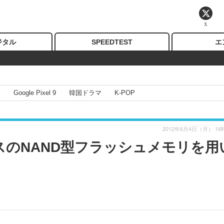
X
ジタル
SPEEDTEST
エ
I
Google Pixel 9
韓国ドラマ
K-POP
2012年6月4日（月） 16
スのNAND型フラッシュメモリを用