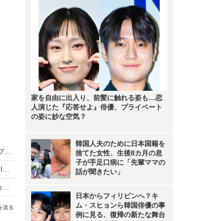
家を自由に出入り、前髪に触れる姿も…恋
人演じた『応答せよ』俳優、プライベート
の姿に妙な空気？
韓国人夫のために日本国籍を
IP55のタフモデルなど「ポータブルSSD」2タイプを発表……サンディスク
捨てた女性、生後8カ月の息
子が手足口病に「先輩ママの
耐衝撃仕様のポータブルSSD「TOUGH DRIVE MINI 」256Gバイト版が登場
話が聞きたい」
【SS2015速報リポート017】TOA、SSD内蔵のカメラ一体型レコーダー＆クラウドサービス
日本からフィリピンへ？キ
ム・スヒョンら韓国俳優の事
を送る
例に見る、復帰の新たな舞台