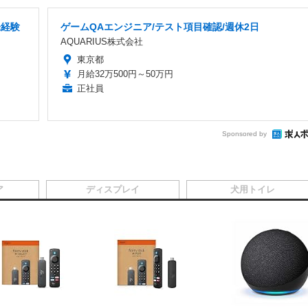
未経験
ゲームQAエンジニア/テスト項目確認/週休2日
AQUARIUS株式会社
東京都
月給32万500円～50万円
正社員
Sponsored by
ア
ディスプレイ
犬用トイレ