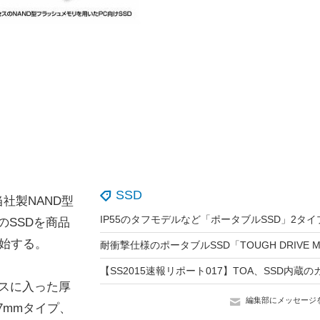
SSD
社製NAND型
のSSDを商品
始する。
ースに入った厚
編集部にメッセージ
7mmタイプ、