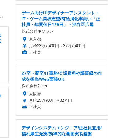
ゲーム向けUIデザイナーアシスタント・
晶》
IT・ゲーム業界志望/有給消化率高い「正
社員・年間休日125日」・渋谷区広尾
株式会社キソシン
志
東京都
広
月給23万7,400円～37万7,400円
正社員
27卒・新卒/IT事務/会議資料や議事録の作
成を担当/Web面接OK
株式会社Creer
大阪府
効
月給25万700円～32万円
正社員
デザインシステムエンジニア/正社員登用/
福利厚生充実/効率的な画面実装基盤