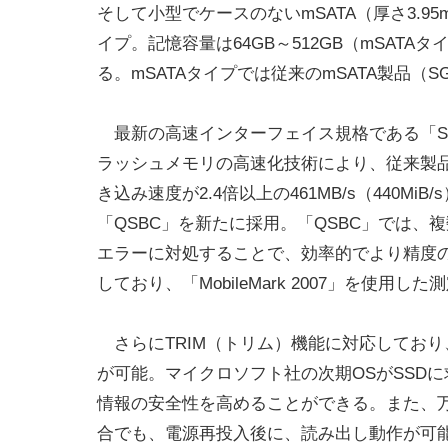
そして小型でケースのないmSATA（厚さ3.95
イプ。記憶容量は64GB～512GB（mSATA
る。mSATAタイプでは従来のmSATA製品（S
最新の高速インターフェイス規格である「SATA 
ラッシュメモリの高速化技術により、従来製品に比べ
き込み速度が2.4倍以上の461MB/s（440
「QSBC」を新たに採用。「QSBC」では、
エラーに対処することで、効率的でより精度
しており、「MobileMark 2007」を使用
さらにTRIM（トリム）機能に対応しており
が可能。マイクロソフト社の次期OSがSSDに求めている
情報の安全性を高めることができる。また、万
合でも、電源再投入後に、読み出し動作が可能な