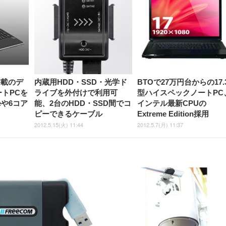
しゃれ パソコンチェア (ブラ
ゃれ パソコンチェア (ホワイ
ック)
ト)
D搭載のデ
内蔵用HDD・SSD・光学ド
BTOで27万円台からの17.
ートPCを
ライブを外付けで利用可
型ハイスペックノートPC
geや6コア
能、2台のHDD・SSD間でコ
インテル最新CPUの
ピーできるケーブル
Extreme Edition採用
2012.5.15(火) 11:44
2012.5.7(月) 11:37