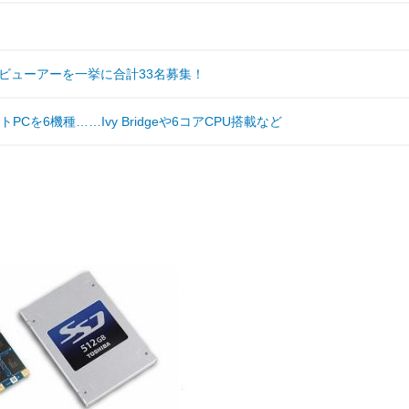
ズ」のレビューアーを一挙に合計33名募集！
PCを6機種……Ivy Bridgeや6コアCPU搭載など