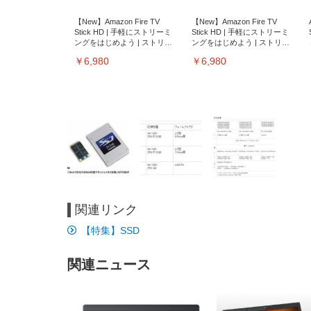
【New】Amazon Fire TV
【New】Amazon Fire TV
Stick HD | 手軽にストリーミ
Stick HD | 手軽にストリーミ
ングをはじめよう | ストリー
ングをはじめよう | ストリー
ミングメディアプレイヤー
ミングメディアプレイヤー
￥6,980
￥6,980
関連リンク
EIZO ビジネス向けプレミア
EIZO ビジネス向けプレミア
【純
[EdoErgo] オフィスチェア 椅
Amazonベーシック ペットシ
SIHOO B100 オフィスチェア
Amazonベーシック ペットシ
ムモニター | FlexScan
ムモニター | FlexScan
ニタ
【特集】SSD
子 テレワーク 疲れない 跳ね
ーツ 薄型 レギュラー 1回使い
／デスクチェア メッシュチェ
ーツ 厚型 ワイド 42枚x2袋(84
EV3240X-WT | 31.5型4K
EV2740X-WT | 27.0型4K
ク付
上げ式アームレスト コンパク
捨て 無香料 ホワイト 300枚
ア 人間工学 疲れない ブラッ
枚) ホワイト(吸収面:ライトブ
UHD・USB Type-C・ホワイ
UHD・USB Type-C・ホワイ
ト 約105度ロッキング pc 事務
￥105,595
￥109,572
ク
ルー)
￥4
ト
ト
関連ニュース
￥5,699
￥3,373
￥27,999
￥3,234
椅子 360度回転 座面昇降 強化
ナイロン樹脂ベース 通気性メ
ッシュ 在宅ワーク H-
WY01(黒網+黒枠+黒足)