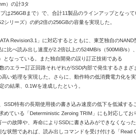
mm）の計3タ
タイプは256GBまで）で、合計11製品のラインアップとなって
G2シリーズ）の約2倍の256GBの容量を実現した。
Revision3.1」に対応するとともに、東芝独自のNAND
読み出し速度が2.2倍以上の524MB/s（500MiB/s）
MiB/s）となっている。また独自開発の誤り訂正技術である
複数のエラー訂正回路それぞれがSSD内部で発生するさまざ
の高い処理を実現した。さらに、動作時の低消費電力化を実
した測定の結果、0.1Wを達成したという。
、SSD特有の長期使用後の書き込み速度の低下を低減する
「Deterministic Zeroing TRIM」にも対応して
一の故障や、寿命によりSSDに書き込みができなくなっ
状態であれば、読み出しコマンドを受け付ける「Read On