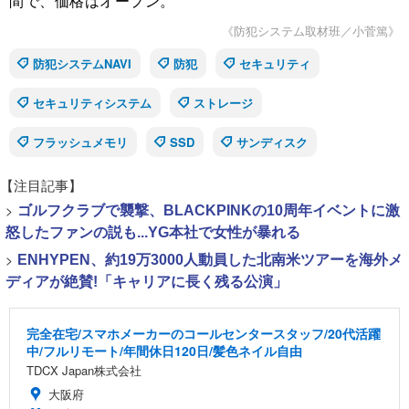
間で、価格はオープン。
《防犯システム取材班／小菅篤》
防犯システムNAVI
防犯
セキュリティ
セキュリティシステム
ストレージ
フラッシュメモリ
SSD
サンディスク
【注目記事】
>
ゴルフクラブで襲撃、BLACKPINKの10周年イベントに激
怒したファンの説も...YG本社で女性が暴れる
>
ENHYPEN、約19万3000人動員した北南米ツアーを海外メ
ディアが絶賛!「キャリアに長く残る公演」
完全在宅/スマホメーカーのコールセンタースタッフ/20代活躍
中/フルリモート/年間休日120日/髪色ネイル自由
TDCX Japan株式会社
大阪府