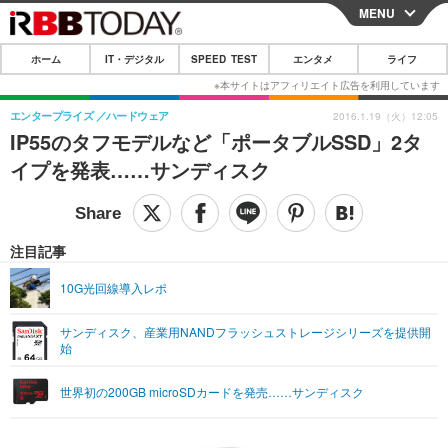
MENU
CLOSE
ホーム
IT・デジタル
SPEED TEST
エンタメ
ライフ
ホーム
IT・デジタル
エンタープライズ
ハードウェア
2016.1.19（火）12:05
IP55のタフモデルなど「ポータブルSSD」2タ
IT・デジタルTOP
スマートフォン
SPEED TEST
イプを発表……サンディスク
ネタ
ガジェット・ツール
エンタメ
ショッピング
その他
エンタメTOP
映画・ドラマ
ライフ
注目記事
韓流・K-POP
韓国・芸能
ライフTOP
グルメ
リリース一覧
10G光回線導入レポ
音楽
スポーツ
ペット
ショッピング
プッシュ通知の停止方法
サンディスク、産業用NANDフラッシュストレージシリーズを提供開
始
グラビア
ブログ
その他
ショッピング
その他
世界初の200GB microSDカードを発売……サンディスク