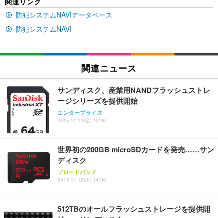
関連リンク
EV2740X-WT | 27.0型4K UHD・USB Type-C・ホワ
ュチェア 人間工学 疲れない ブラック
x2袋(84枚) ホワイト(吸収面:ライトブルー)
イト
防犯システムNAVIデータベース
￥27,999
￥3,234
￥109,572
防犯システムNAVI
Sezlife オフィスチェア デスクチェア 疲れない テレ
【純正品】27"ゲーミングモニター DualSense 充電
ネオ・ルーライフ ネオ・オムツ L 中型犬用 26枚入
ワーク チェア 強化バックレスト 30度ロッキング機
フック付き（CFI-ZDM1J）
り 単品
関連ニュース
能 人間工学 椅子 腰サポート 90度跳ね上げ式アーム
レスト 3Dヘッドレスト ハンガー付き 高反発クッシ
￥49,979
￥1,800
￥7,680
ョン PCチェア 通気性メッシュ ゲーミング/勉強/事
サンディスク、産業用NANDフラッシュストレ
務用 おしゃれ パソコンチェア (ブラック)
ージシリーズを提供開始
Sezlife オフィスチェア デスクチェア 疲れない テレ
【整備済み品】Dell E2724HS 27インチ 液晶モニタ
Smart Basic(スマートベーシック) 【Amazon.co.jp
エンタープライズ
ワーク チェア 強化バックレスト 30度ロッキング機
ー フルHD（1920×1080）VA 非光沢 HDMI/DisplayP
限定】 Smart Basic アイリスオーヤマ ペットシーツ
2015.11.13(金) 15:00
能 人間工学 椅子 腰サポート 90度跳ね上げ式アーム
ort/VGA スピーカー内蔵 高さ調整 スイベル VESA対
超厚型 お徳用 ワイド 100枚入 (x 1) (ケース販売)
レスト 3Dヘッドレスト ハンガー付き 高反発クッシ
応 ComfortView ビジネス向け
￥7,680
￥15,800
￥3,670
ョン PCチェア 通気性メッシュ ゲーミング/勉強/事
世界初の200GB microSDカードを発売……サン
務用 おしゃれ パソコンチェア (ホワイト)
ディスク
ANDWINT オフィスチェア デスクチェア 肘なし メ
【MiniLED/24.5inch/280Hz/FHD】GRAPHT THE S
アイリスオーヤマ ペットシーツ 超厚型 お徳用 レギ
ブロードバンド
ッシュ 通気性 ランバーサポート付き 腰サポート ガ
HOOTER Gaming Monitor 24” Essential ゲーミン
ュラー 200枚入【Amazon.co.jp限定】
2015.11.12(木) 14:00
ス圧無段階昇降 360度回転 キャスター付き コンパク
グモニター QD 24.5インチ 1ms FHD 量子ドット 残
ト 幅52×奥行58.5×高さ84～96cm テレワーク 在宅
像低減 (3年保証 | 輝点保証 | 日本メーカー)
￥3,731
￥4,139
￥34,980
勤務 ブラック
512TBのオールフラッシュストレージを提供開