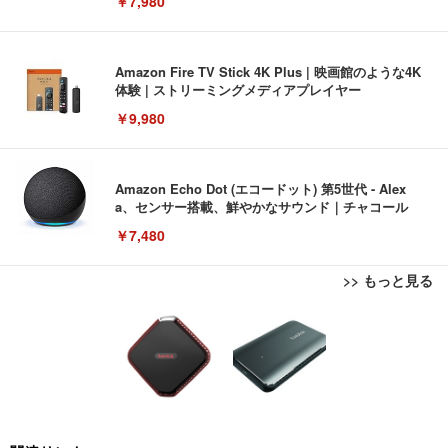
￥7,980
Amazon Fire TV Stick 4K Plus | 映画館のような4K
体験 | ストリーミングメディアプレイヤー
￥9,980
Amazon Echo Dot (エコードット) 第5世代 - Alex
a、センサー搭載、鮮やかなサウンド｜チャコール
￥7,480
>> もっと見る
[EdoErgo] オフィスチェア 椅子 テレワーク 疲れな
EIZO ビジネス向けプレミアムモニター | FlexScan
Amazonベーシック ペットシーツ 薄型 レギュラー 1
い 跳ね上げ式アームレスト コンパクト 約105度ロッ
EV3240X-WT | 31.5型4K UHD・USB Type-C・ホワ
回使い捨て 無香料 ホワイト 300枚
キング pc 事務椅子 360度回転 座面昇降 強化ナイロ
イト
ン樹脂ベース 通気性メッシュ 在宅ワーク H-WY01
￥3,373
￥5,699
￥105,595
(黒網+黒枠+黒足)
EIZO ビジネス向けプレミアムモニター | FlexScan
SIHOO B100 オフィスチェア／デスクチェア メッシ
Amazonベーシック ペットシーツ 厚型 ワイド 42枚