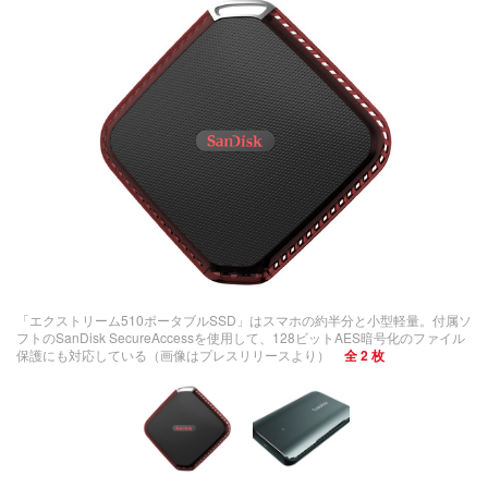
「エクストリーム510ポータブルSSD」はスマホの約半分と小型軽量。付属ソ
フトのSanDisk SecureAccessを使用して、128ビットAES暗号化のファイル
保護にも対応している（画像はプレスリリースより）
全 2 枚