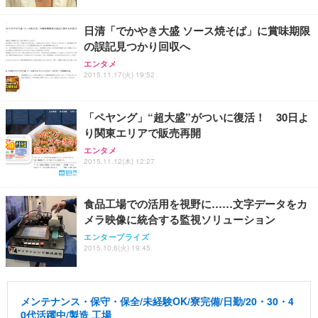
日清「でかやき大盛 ソース焼そば」に賞味期限
の誤記見つかり回収へ
エンタメ
2015.11.17(火) 19:52
「ペヤング」“超大盛”がついに復活！ 30日よ
り関東エリアで販売再開
エンタメ
2015.11.12(木) 12:27
食品工場での活用を視野に……文字データをカ
メラ映像に統合する監視ソリューション
エンタープライズ
2015.10.6(火) 19:45
メンテナンス・保守・保全/未経験OK/寮完備/日勤/20・30・4
0代活躍中/製造 工場