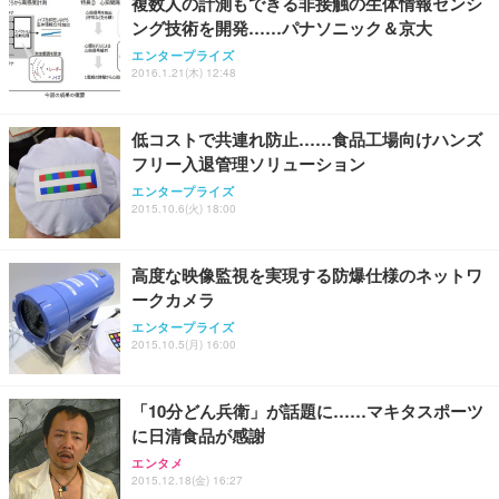
複数人の計測もできる非接触の生体情報センシ
ング技術を開発……パナソニック＆京大
エンタープライズ
2016.1.21(木) 12:48
低コストで共連れ防止……食品工場向けハンズ
フリー入退管理ソリューション
エンタープライズ
2015.10.6(火) 18:00
高度な映像監視を実現する防爆仕様のネットワ
ークカメラ
エンタープライズ
2015.10.5(月) 16:00
「10分どん兵衛」が話題に……マキタスポーツ
に日清食品が感謝
エンタメ
2015.12.18(金) 16:27