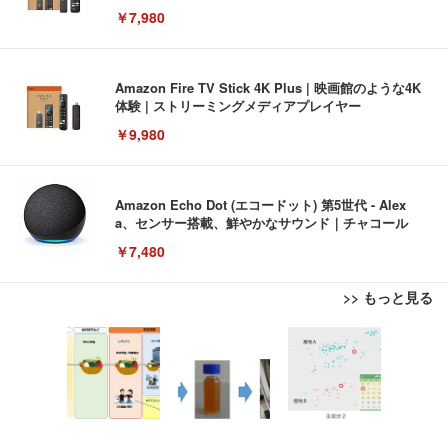
￥7,980
Amazon Fire TV Stick 4K Plus | 映画館のような4K
体験 | ストリーミングメディアプレイヤー
￥9,980
Amazon Echo Dot (エコードット) 第5世代 - Alex
a、センサー搭載、鮮やかなサウンド｜チャコール
￥7,480
>> もっと見る
[EdoErgo] オフィスチェア 椅子 テレワーク 疲れな
EIZO ビジネス向けプレミアムモニター | FlexScan
Amazonベーシック ペットシーツ 薄型 レギュラー 1
い 跳ね上げ式アームレスト コンパクト 約105度ロッ
EV3240X-WT | 31.5型4K UHD・USB Type-C・ホワ
回使い捨て 無香料 ホワイト 300枚
キング pc 事務椅子 360度回転 座面昇降 強化ナイロ
イト
ン樹脂ベース 通気性メッシュ 在宅ワーク H-WY01
￥3,373
￥5,699
￥105,595
(黒網+黒枠+黒足)