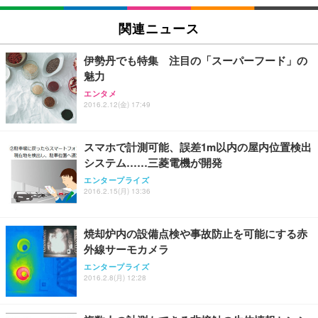
EIZO ビジネス向けプレミアムモニター | FlexScan
SIHOO B100 オフィスチェア／デスクチェア メッシ
Amazonベーシック ペットシーツ 厚型 ワイド 42枚
EV2740X-WT | 27.0型4K UHD・USB Type-C・ホワ
ュチェア 人間工学 疲れない ブラック
x2袋(84枚) ホワイト(吸収面:ライトブルー)
関連ニュース
イト
￥27,999
￥3,234
￥109,572
伊勢丹でも特集 注目の「スーパーフード」の
魅力
Sezlife オフィスチェア デスクチェア 疲れない テレ
【純正品】27"ゲーミングモニター DualSense 充電
ネオ・ルーライフ ネオ・オムツ L 中型犬用 26枚入
エンタメ
ワーク チェア 強化バックレスト 30度ロッキング機
2016.2.12(金) 17:49
フック付き（CFI-ZDM1J）
り 単品
能 人間工学 椅子 腰サポート 90度跳ね上げ式アーム
レスト 3Dヘッドレスト ハンガー付き 高反発クッシ
￥49,979
￥1,800
￥7,680
ョン PCチェア 通気性メッシュ ゲーミング/勉強/事
スマホで計測可能、誤差1m以内の屋内位置検出
務用 おしゃれ パソコンチェア (ブラック)
システム……三菱電機が開発
Sezlife オフィスチェア デスクチェア 疲れない テレ
【整備済み品】Dell E2724HS 27インチ 液晶モニタ
Smart Basic(スマートベーシック) 【Amazon.co.jp
エンタープライズ
ワーク チェア 強化バックレスト 30度ロッキング機
ー フルHD（1920×1080）VA 非光沢 HDMI/DisplayP
限定】 Smart Basic アイリスオーヤマ ペットシーツ
2016.2.15(月) 13:36
能 人間工学 椅子 腰サポート 90度跳ね上げ式アーム
ort/VGA スピーカー内蔵 高さ調整 スイベル VESA対
超厚型 お徳用 ワイド 100枚入 (x 1) (ケース販売)
レスト 3Dヘッドレスト ハンガー付き 高反発クッシ
応 ComfortView ビジネス向け
￥7,680
￥15,800
￥3,670
ョン PCチェア 通気性メッシュ ゲーミング/勉強/事
焼却炉内の設備点検や事故防止を可能にする赤
務用 おしゃれ パソコンチェア (ホワイト)
外線サーモカメラ
ANDWINT オフィスチェア デスクチェア 肘なし メ
【MiniLED/24.5inch/280Hz/FHD】GRAPHT THE S
アイリスオーヤマ ペットシーツ 超厚型 お徳用 レギ
ッシュ 通気性 ランバーサポート付き 腰サポート ガ
HOOTER Gaming Monitor 24” Essential ゲーミン
エンタープライズ
ュラー 200枚入【Amazon.co.jp限定】
ス圧無段階昇降 360度回転 キャスター付き コンパク
グモニター QD 24.5インチ 1ms FHD 量子ドット 残
2016.2.8(月) 12:28
ト 幅52×奥行58.5×高さ84～96cm テレワーク 在宅
像低減 (3年保証 | 輝点保証 | 日本メーカー)
￥3,731
￥4,139
￥34,980
勤務 ブラック