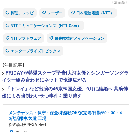
《冨岡晶》
料理、レシピ
レーザー
日本電信電話（NTT）
NTTコミュニケーションズ（NTT Com）
NTTソフトウェア
最先端技術／イノベーション
エンタープライズトピックス
【注目記事】
>
FRIDAYが熱愛スクープ予告!大河女優とシンガーソングラ
イター組み合わせにネットで憶測広がる
>
『トンイ』など出演の46歳韓国女優、9月に結婚へ 共演俳
優による強制わいせつ事件も乗り越え
メンテナンス・保守・保全/未経験OK/寮完備/日勤/20・30・4
0代活躍中/製造 工場
株式会社BREXA Next