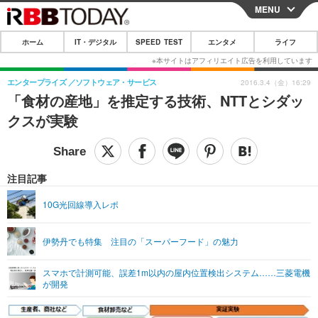
MENU
CLOSE
ホーム
IT・デジタル
SPEED TEST
エンタメ
ライフ
ホーム
IT・デジタル
エンタープライズ
ソフトウェア・サービス
2016.3.4（金）16:29
「食材の産地」を推定する技術、NTTとシダッ
IT・デジタルTOP
スマートフォン
SPEED TEST
クスが実験
ネタ
ガジェット・ツール
エンタメ
ショッピング
その他
エンタメTOP
映画・ドラマ
ライフ
注目記事
韓流・K-POP
韓国・芸能
ライフTOP
グルメ
リリース一覧
10G光回線導入レポ
音楽
スポーツ
ペット
ショッピング
プッシュ通知の停止方法
伊勢丹でも特集 注目の「スーパーフード」の魅力
グラビア
ブログ
その他
スマホで計測可能、誤差1m以内の屋内位置検出システム……三菱電機
ショッピング
その他
が開発