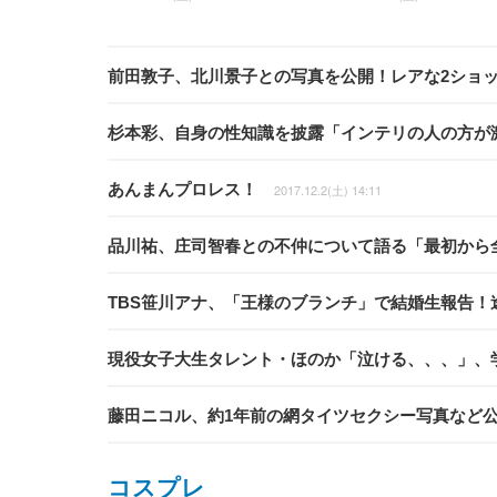
前田敦子、北川景子との写真を公開！レアな2ショ
杉本彩、自身の性知識を披露「インテリの人の方が
あんまんプロレス！
2017.12.2(土) 14:11
品川祐、庄司智春との不仲について語る「最初から
TBS笹川アナ、「王様のブランチ」で結婚生報告
現役女子大生タレント・ほのか「泣ける、、、」、
藤田ニコル、約1年前の網タイツセクシー写真など
コスプレ