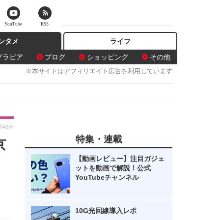
YouTube
RSS
ンタメ
ライフ
グラビア
ブログ
ショッピング
その他
※本サイトはアフィリエイト広告を利用しています
時43分
特集・連載
京
【動画レビュー】注目ガジェ
ットを動画で解説！公式
YouTubeチャンネル
10G光回線導入レポ