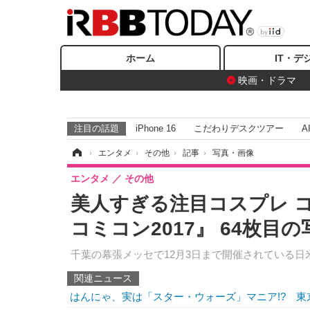
ホーム
IT・デ
映画・ドラマ
注目の話題
iPhone 16
こだわりデスクツアー
A
ホーム
›
エンタメ
›
その他
›
記事
›
写真・画像
エンタメ
その他
美人すぎる注目コスプレ 
コミコン2017』 64枚目
千葉の幕張メッセで12月3日まで開催されている日
関連ニュース
はんにゃ、実は「スター・ウォーズ」マニア!? 