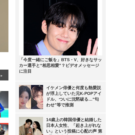
「今度一緒にご飯を」BTS・V、好きなサッ
カー選手と“相思相愛”？ビデオメッセージ
に注目
イケメン俳優と何度も熱愛説
が浮上していた元K-POPアイ
ドル、ついに沈黙破る…“匂
わせ”等で推測
14歳上の韓国俳優と結婚した
日本人女性、「起き上がれな
い」という投稿に心配の声 第