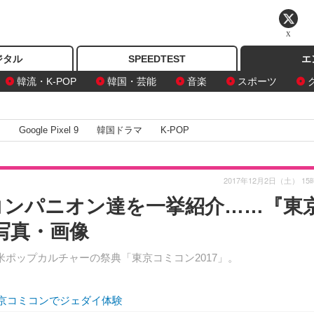
X
ジタル
SPEEDTEST
エ
韓流・K-POP
韓国・芸能
音楽
スポーツ
I
Google Pixel 9
韓国ドラマ
K-POP
2017年12月2日（土） 15
コンパニオン達を一挙紹介……『東
の写真・画像
米ポップカルチャーの祭典「東京コミコン2017」。
東京コミコンでジェダイ体験