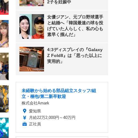
2子を妊娠中
女優ジアン、元プロ野球選手
と結婚へ「韓国最速の球を投
げていた人らしく、私の心も
素早く掴んだ」
4:3ディスプレイの『Galaxy
Z Fold8』は「思った以上に
実用的」
未経験から始める部品組立スタッフ/組
立・梱包/第二新卒歓迎
株式会社Amark
愛知県
月給22万2,000円～40万円
正社員