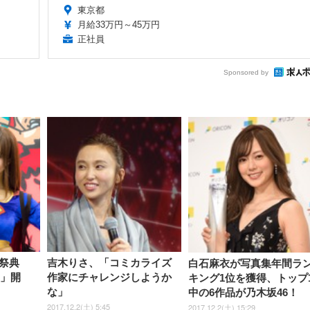
東京都
月給33万円～45万円
正社員
Sponsored by
祭典
吉木りさ、「コミカライズ
白石麻衣が写真集年間ラ
7」開
作家にチャレンジしようか
キング1位を獲得、トップ1
な」
中の6作品が乃木坂46！
2017.12.2(土) 5:45
2017.12.2(土) 15:29