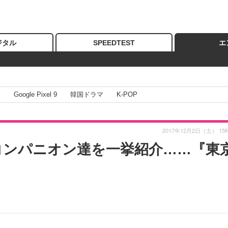
ジタル
SPEEDTEST
エ
I
Google Pixel 9
韓国ドラマ
K-POP
2017年12月2日（土） 15
コンパニオン達を一挙紹介……『東