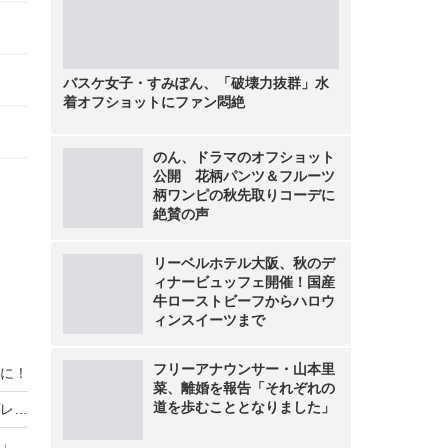
バスケ女子・すみぽん、「破壊力抜群」水
着オフショットにファン悶絶
のん、ドラマのオフショット
公開 花柄パンツ＆フルーツ
柄ワンピの秋先取りコーデに
絶賛の声
リーベルホテル大阪、秋のデ
ィナービュッフェ開催！国産
牛ローストビーフからハロウ
ィンスイーツまで
フリーアナウンサー・山本里
に！
菜、離婚を報告「それぞれの
道を歩むこととなりました」
「バイオハザード」シリーズで注目の人気コスプレイヤー・ソフィーが初写真集！セクシーな特注衣装も見どころ
スタイル抜群な「ゼンゼロ」イヴリンや「学マス」リーリヤ、ホロライブまで人気キャラ勢揃いの「コミケ」美女レイヤー10選