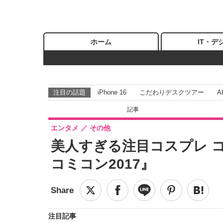
ホーム
IT・デ
注目の話題
iPhone 16
こだわりデスクツアー
A
ホーム
›
エンタメ
›
その他
›
記事
エンタメ
その他
美人すぎる注目コスプレ 
コミコン2017』
注目記事