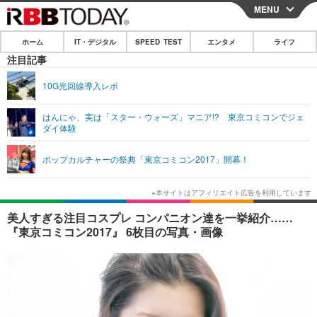
MENU
CLOSE
ホーム
IT・デジタル
SPEED TEST
エンタメ
ライフ
ホーム
注目記事
IT・デジタル
10G光回線導入レポ
IT・デジタルTOP
スマートフォン
SPEED TEST
はんにゃ、実は「スター・ウォーズ」マニア!? 東京コミコンでジェ
ダイ体験
ネタ
ガジェット・ツール
エンタメ
ポップカルチャーの祭典「東京コミコン2017」開幕！
ショッピング
その他
エンタメTOP
映画・ドラマ
ライフ
韓流・K-POP
韓国・芸能
ライフTOP
グルメ
リリース一覧
美人すぎる注目コスプレ コンパニオン達を一挙紹介……
音楽
スポーツ
ペット
ショッピング
『東京コミコン2017』 6枚目の写真・画像
プッシュ通知の停止方法
グラビア
ブログ
その他
ショッピング
その他