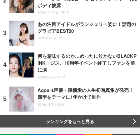
ボディ披露
2024.10.11(金) 19:15
あの注目アイドルがランジェリー姿に！話題の
グラビアBEST20
2022.2.15(火) 12:11
何を意味するのか…めったに泣かないBLACKP
INK・ジス、10周年イベント終了しファンを前
に涙
2026.8.9(日) 11:17
Aqours声優・降幡愛の人生初写真集が発売！
四季をテーマに1年かけて制作
2019.4.8(月) 16:04
ランキングをもっと見る