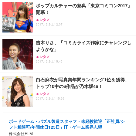
ポップカルチャーの祭典「東京コミコン2017」
開幕！
エンタメ
2017.12.2(土) 2:07
吉木りさ、「コミカライズ作家にチャレンジし
ようかな」
エンタメ
2017.12.2(土) 5:45
白石麻衣が写真集年間ランキング1位を獲得、
トップ10中の6作品が乃木坂46！
エンタメ
2017.12.2(土) 15:29
ボードゲーム・パズル製造スタッフ・未経験歓迎「正社員/シ
フト相談可/年間休日125日」IT・ゲーム業界志望
株式会社ELM