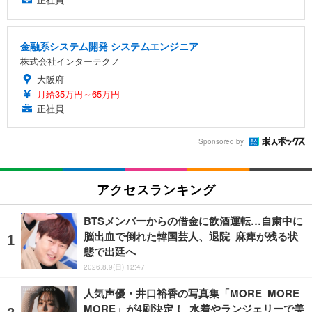
金融系システム開発 システムエンジニア
株式会社インターテクノ
大阪府
月給35万円～65万円
正社員
Sponsored by
アクセスランキング
BTSメンバーからの借金に飲酒運転…自粛中に
脳出血で倒れた韓国芸人、退院 麻痺が残る状
態で出廷へ
2026.8.9(日) 12:47
人気声優・井口裕香の写真集「MORE MORE
MORE」が4刷決定！ 水着やランジェリーで美