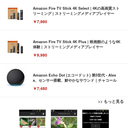
Amazon Fire TV Stick 4K Select | 4Kの高画質スト
リーミング | ストリーミングメディアプレイヤー
￥7,980
Amazon Fire TV Stick 4K Plus | 映画館のような4K
体験 | ストリーミングメディアプレイヤー
￥9,980
Amazon Echo Dot (エコードット) 第5世代 - Alex
a、センサー搭載、鮮やかなサウンド｜チャコール
￥7,480
>> もっと見る
[EdoErgo] オフィスチェア 椅子 テレワーク 疲れな
EIZO ビジネス向けプレミアムモニター | FlexScan
Amazonベーシック ペットシーツ 薄型 レギュラー 1
い 跳ね上げ式アームレスト コンパクト 約105度ロッ
EV3240X-WT | 31.5型4K UHD・USB Type-C・ホワ
回使い捨て 無香料 ホワイト 300枚
キング pc 事務椅子 360度回転 座面昇降 強化ナイロ
イト