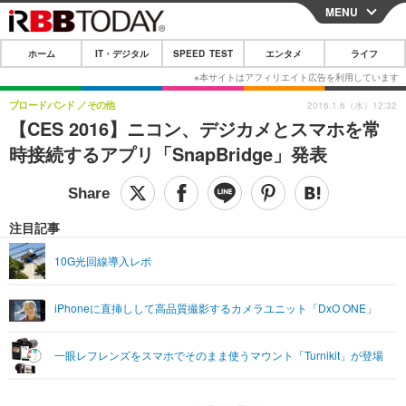
MENU
CLOSE
ホーム
IT・デジタル
SPEED TEST
エンタメ
ライフ
ホーム
IT・デジタル
ブロードバンド
その他
2016.1.6（水）12:32
【CES 2016】ニコン、デジカメとスマホを常
IT・デジタルTOP
スマートフォン
SPEED TEST
時接続するアプリ「SnapBridge」発表
ネタ
ガジェット・ツール
エンタメ
ショッピング
その他
エンタメTOP
映画・ドラマ
ライフ
注目記事
韓流・K-POP
韓国・芸能
ライフTOP
グルメ
リリース一覧
10G光回線導入レポ
音楽
スポーツ
ペット
ショッピング
プッシュ通知の停止方法
iPhoneに直挿しして高品質撮影するカメラユニット「DxO ONE」
グラビア
ブログ
その他
ショッピング
その他
一眼レフレンズをスマホでそのまま使うマウント「Turnikit」が登場