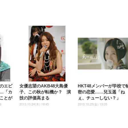
【整備済み品】Dell
【MiniLED/24.5inch/280Hz/
正品】27"ゲーミングモ
ANDWINT オフィスチ
アイリスオーヤマ ペ
Sezlife オフィスチェア デスク
ネオ・ルーライフ ネオ・オム
E2724HS 27インチ 液晶モ
Sezlife オフィスチェア デスク
Smart Basic(スマートベーシ
GRAPHT THE SHOOTER
ー DualSense 充電フッ
ア デスクチェア 肘なし
シーツ 超厚型 お徳用 
チェア 疲れない テレワーク
ツ L 中型犬用 26枚入り 単品
ニター フル
チェア 疲れない テレワーク
ック) 【Amazon.co.jp限定】
Gaming Monitor 24” Essential
き（CFI-ZDM1J）
ッシュ 通気性 ランバ
ュラー 200枚入
チェア 強化バックレスト 30
HD（1920×1080）VA 非光
チェア 強化バックレスト 30度
Smart Basic アイリスオーヤマ
ーミングモニター QD 24.5イ
ポート付き 腰サポート
【Amazon.co.jp限定】
￥1,800
￥15,800
￥34,980
9,979
度ロッキング機能 人間工学 椅
沢 HDMI/DisplayPort/VGA
ロッキング機能 人間工学 椅子
ペットシーツ 超厚型 お徳用
￥4,139
￥3,731
1ms FHD 量子ドット 残像低減
ス圧無段階昇降 360度
￥7,680
￥7,680
￥3,670
子 腰サポート 90度跳ね上げ
スピーカー内蔵 高さ調整 ス
腰サポート 90度跳ね上げ式ア
ワイド 100枚入 (x 1) (ケース
年保証 | 輝点保証 | 日本メーカ
転 キャスター付き コ
式アームレスト 3Dヘッドレス
イベル VESA対応
ームレスト 3Dヘッドレスト
販売)
クト 幅52×奥行58.5×
ト ハンガー付き 高反発クッシ
ComfortView ビジネス向け
ハンガー付き 高反発クッショ
84～96cm テレワーク
ョン PCチェア 通気性メッシ
ン PCチェア 通気性メッシュ
宅勤務 ブラック
ュ ゲーミング/勉強/事務用 お
ゲーミング/勉強/事務用 おし
しゃれ パソコンチェア (ブラ
ゃれ パソコンチェア (ホワイ
ック)
ト)
のエピ
女優志望のAKB48大島優
HKT48メンバーが学校で
…「カ
子、この秋が転機か？ 演
密の恋愛……兒玉遥「ね
ことが
技の評価高まる
ぇ、チューしない？」
6
2013.10.24(木) 19:45
2013.10.25(金) 13:05