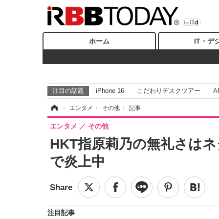
ホーム
IT・デ
注目の話題
iPhone 16
こだわりデスクツアー
A
ホーム
›
エンタメ
›
その他
›
記事
エンタメ
その他
HKT指原莉乃の無礼さは
で炎上中
注目記事