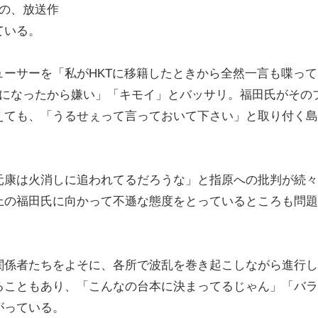
の、放送作
ている。
ーサーを「私がHKTに移籍したときから全然一言も喋って
うになったから嫌い」「キモイ」とバッサリ。福田氏がその
えても、「うるせぇって言っておいて下さい」と取り付く島
康は火消しに追われてるだろうな」と指原への批判が続々
上の福田氏に向かって不遜な態度をとっているところも問題
係者たちをよそに、各所で波乱を巻き起こしながら進行し
ることもあり、「こんなの台本に決まってるじゃん」「バラ
がっている。