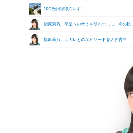
10G光回線導入レポ
指原莉乃、卒業への考えを明かす……「今の忙
指原莉乃、元カレとのエピソードを大胆告白…