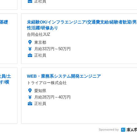
正社員
基礎
未経験OK/インフラエンジニア/交通費支給/経験者歓迎/男
性活躍/研修あり
合同会社JUZ
東京都
月給33万円～50万円
正社員
員/土
WEB・業務系システム開発エンジニア
す/横
トライアロー株式会社
愛知県
月給28万円～40万円
正社員
Sponsored by