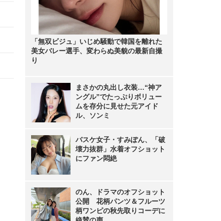
「無双ビジュ」いじめ騒動で韓国を離れた
美女バレー選手、変わらぬ美貌の最新自撮
り
まさかの丸出し衣装…“神ア
ングル”でたっぷりボリュー
ムを存分に見せた元アイド
ル、ソンミ
バスケ女子・すみぽん、「破
壊力抜群」水着オフショット
にファン悶絶
のん、ドラマのオフショット
公開 花柄パンツ＆フルーツ
柄ワンピの秋先取りコーデに
絶賛の声