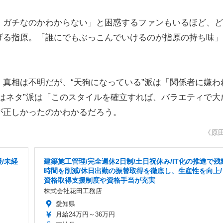
ガチなのかわからない」と困惑するファンもいるほど、ど
げる指原。「誰にでもぶっこんでいけるのが指原の持ち味」
真相は不明だが、“天狗になっている”派は「関係者に嫌わ
はネタ”派は「このスタイルを確立すれば、バラエティで大
が正しかったのかわかるだろう。
《原
/未経
建築施工管理/完全週休2日制/土日祝休み/IT化の推進で残
時間を削減/休日出勤の振替取得を徹底し、生産性を向上/
資格取得支援制度や資格手当が充実
株式会社花田工務店
愛知県
月給24万円～36万円