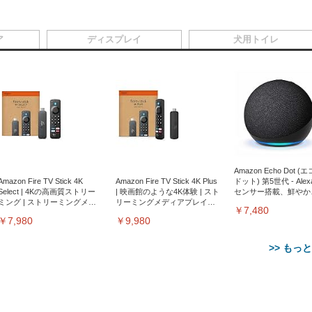
ア
ディスプレイ
犬用トイレ
Amazon Echo Dot (
Amazon Fire TV Stick 4K
Amazon Fire TV Stick 4K Plus
ドット) 第5世代 - Ale
Select | 4Kの高画質ストリー
| 映画館のような4K体験 | スト
センサー搭載、鮮やか
ミング | ストリーミングメデ
リーミングメディアプレイヤ
サウンド｜チャコール
￥7,480
ィアプレイヤー
ー
￥7,980
￥9,980
>> もっ