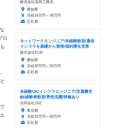
株式会社花田工務店
愛知県
月給24万円～36万円
正社員
な
プロ
ネットワークエンジニア/未経験歓迎/通信
も
インフラを基礎から習得/福利厚生充実
株式会社ELM
愛知県
月給30万円～55万円
。
正社員
と
未経験OK/インフラエンジニア/交通費支
給/経験者歓迎/男性活躍/研修あり
合同会社JUZ
て
東京都
エ
月給33万円～50万円
正社員