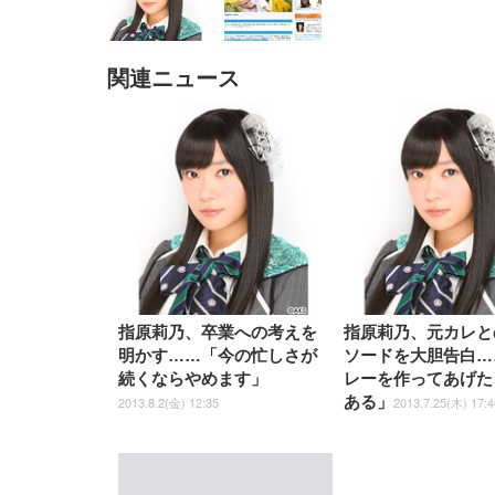
関連ニュース
EIZO ビジネス向けプレミア
EIZO ビジネス向けプレミア
【純
[EdoErgo] オフィスチェア 椅
Amazonベーシック ペットシ
SIHOO B100 オフィスチェア
Amazonベーシック ペットシ
ムモニター | FlexScan
ムモニター | FlexScan
ニタ
子 テレワーク 疲れない 跳ね
ーツ 薄型 レギュラー 1回使い
／デスクチェア メッシュチェ
ーツ 厚型 ワイド 42枚x2袋(84
EV3240X-WT | 31.5型4K
EV2740X-WT | 27.0型4K
ク付
上げ式アームレスト コンパク
捨て 無香料 ホワイト 300枚
ア 人間工学 疲れない ブラッ
枚) ホワイト(吸収面:ライトブ
UHD・USB Type-C・ホワイ
UHD・USB Type-C・ホワイ
ト 約105度ロッキング pc 事務
￥105,595
￥109,572
ク
ルー)
￥4
ト
ト
￥5,699
￥3,373
￥27,999
￥3,234
椅子 360度回転 座面昇降 強化
ナイロン樹脂ベース 通気性メ
ッシュ 在宅ワーク H-
WY01(黒網+黒枠+黒足)
指原莉乃、卒業への考えを
指原莉乃、元カレと
明かす……「今の忙しさが
ソードを大胆告白…
続くならやめます」
レーを作ってあげた
ある」
2013.8.2(金) 12:35
2013.7.25(木) 17:4