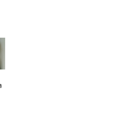
FHD】
ェ
ット
 メ
レギ
 ゲ
ーサ
ンチ
 ガ
 (3
回
ー)
ンパ
高さ
 在
秘