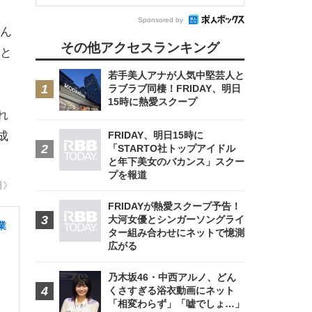
Sponsored by
ん
その他アクセスランキング
と
若手美人アナが人気中堅芸人と
ラブラブ同棲！FRIDAY、明日
15時に熱愛スクープ
れ
成
FRIDAY、明日15時に
「STARTO社トップアイドル
と年下美女のバカンス」スクー
プを報道
田》
FRIDAYが熱愛スクープ予告！
大河女優とシンガーソングライ
業
ター組み合わせにネットで憶測
広がる
乃木坂46・中西アルノ、どん
くさすぎる浴衣動画にネット
「相変わらず」「嘘でしょ…」