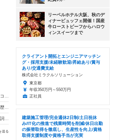
リーベルホテル大阪、秋のデ
ィナービュッフェ開催！国産
牛ローストビーフからハロウ
ィンスイーツまで
クライアント開拓とエンジニアマッチン
グ・採用支援/未経験歓迎/昇給あり/賞与
あり/交通費支給
株式会社ミラクルソリューション
東京都
年収350万円～550万円
「支持率下げてやる」動画拡散！ネットではマスコミ批判
正社員
炎上中のミス東大候補がぴしゃり「慶應以上の学歴を持っていらっしゃるということで合っていますか？」
建築施工管理/完全週休2日制/土日祝休
横山だいすけ、「あたしおかあさんだから」の歌詞批判を受けブログで謝罪
み/IT化の推進で残業時間を削減/休日出勤
の振替取得を徹底し、生産性を向上/資格
を送る
取得支援制度や資格手当が充実