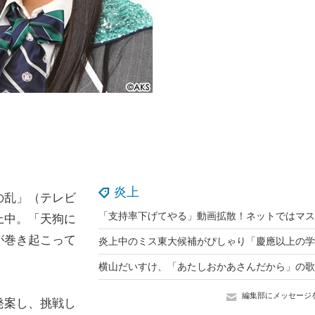
炎上
の乱」（テレビ
上中。「天狗に
が巻き起こって
編集部にメッセージ
発案し、挑戦し