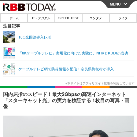
MENU
CLOSE
ホーム
IT・デジタル
SPEED TEST
エンタメ
ライフ
ホーム
注目記事
IT・デジタル
10G光回線導入レポ
IT・デジタルTOP
スマートフォン
SPEED TEST
「8Kケーブルテレビ」実用化に向けた実験に、NHKとKDDIが成功
ネタ
ガジェット・ツール
エンタメ
ケーブルテレビ網で防災情報を配信！奈良県御杖村が導入
ショッピング
その他
エンタメTOP
映画・ドラマ
ライフ
韓流・K-POP
韓国・芸能
ライフTOP
グルメ
リリース一覧
国内屈指のスピード！最大2Gbpsの高速インターネット
音楽
スポーツ
ペット
ショッピング
「スターキャット光」の実力を検証する 1枚目の写真・画
プッシュ通知の停止方法
像
グラビア
ブログ
その他
ショッピング
その他