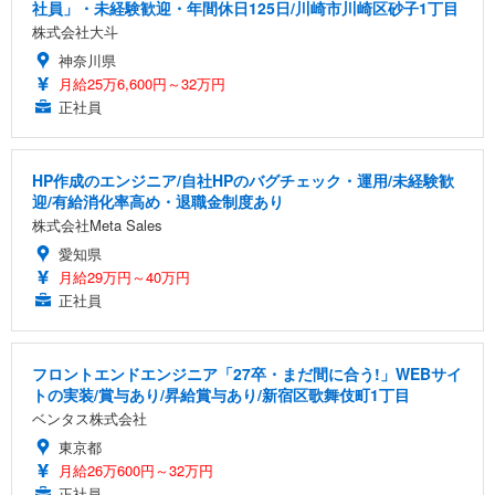
社員」・未経験歓迎・年間休日125日/川崎市川崎区砂子1丁目
株式会社大斗
神奈川県
月給25万6,600円～32万円
正社員
HP作成のエンジニア/自社HPのバグチェック・運用/未経験歓
迎/有給消化率高め・退職金制度あり
株式会社Meta Sales
愛知県
月給29万円～40万円
正社員
フロントエンドエンジニア「27卒・まだ間に合う!」WEBサイ
トの実装/賞与あり/昇給賞与あり/新宿区歌舞伎町1丁目
ベンタス株式会社
東京都
月給26万600円～32万円
正社員