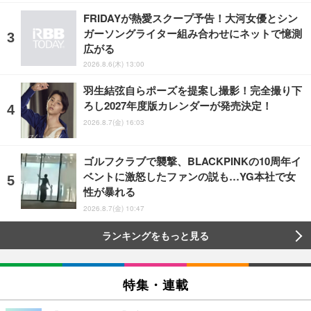
FRIDAYが熱愛スクープ予告！大河女優とシン
ガーソングライター組み合わせにネットで憶測
広がる
2026.8.6(木) 13:00
羽生結弦自らポーズを提案し撮影！完全撮り下
ろし2027年度版カレンダーが発売決定！
2026.8.7(金) 16:03
ゴルフクラブで襲撃、BLACKPINKの10周年イ
ベントに激怒したファンの説も…YG本社で女
性が暴れる
2026.8.7(金) 10:47
ランキングをもっと見る
特集・連載