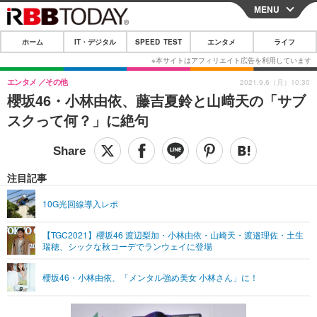
MENU
CLOSE
ホーム
IT・デジタル
SPEED TEST
エンタメ
ライフ
ホーム
IT・デジタル
エンタメ
その他
2021.9.6（月）10:30
櫻坂46・小林由依、藤吉夏鈴と山﨑天の「サブ
IT・デジタルTOP
スマートフォン
SPEED TEST
スクって何？」に絶句
ネタ
ガジェット・ツール
エンタメ
ショッピング
その他
エンタメTOP
映画・ドラマ
ライフ
注目記事
韓流・K-POP
韓国・芸能
ライフTOP
グルメ
リリース一覧
10G光回線導入レポ
音楽
スポーツ
ペット
ショッピング
プッシュ通知の停止方法
【TGC2021】櫻坂46 渡辺梨加・小林由依・山崎天・渡邉理佐・土生
瑞穂、シックな秋コーデでランウェイに登場
グラビア
ブログ
その他
ショッピング
その他
櫻坂46・小林由依、「メンタル強め美女 小林さん」に！