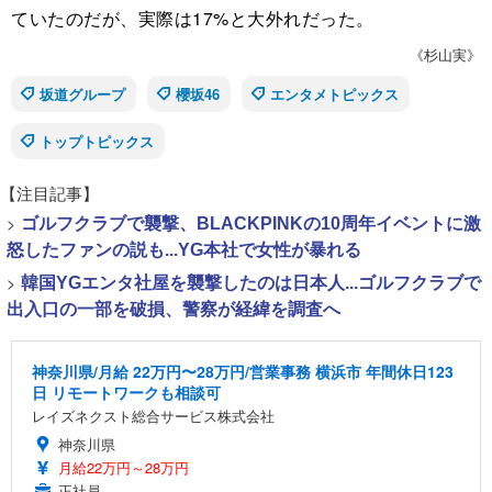
ていたのだが、実際は17%と大外れだった。
《杉山実》
坂道グループ
櫻坂46
エンタメトピックス
トップトピックス
【注目記事】
>
ゴルフクラブで襲撃、BLACKPINKの10周年イベントに激
怒したファンの説も...YG本社で女性が暴れる
>
韓国YGエンタ社屋を襲撃したのは日本人...ゴルフクラブで
出入口の一部を破損、警察が経緯を調査へ
神奈川県/月給 22万円〜28万円/営業事務 横浜市 年間休日123
日 リモートワークも相談可
レイズネクスト総合サービス株式会社
神奈川県
月給22万円～28万円
正社員