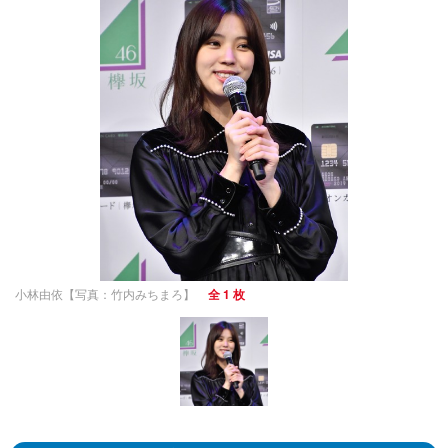
小林由依【写真：竹内みちまろ】
全 1 枚