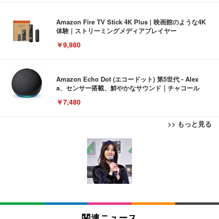
Amazon Fire TV Stick 4K Plus | 映画館のような4K
体験 | ストリーミングメディアプレイヤー
￥9,980
Amazon Echo Dot (エコードット) 第5世代 - Alex
a、センサー搭載、鮮やかなサウンド｜チャコール
￥7,480
>> もっと見る
[EdoErgo] オフィスチェア 椅子 テレワーク 疲れな
EIZO ビジネス向けプレミアムモニター | FlexScan
Amazonベーシック ペットシーツ 薄型 レギュラー 1
い 跳ね上げ式アームレスト コンパクト 約105度ロッ
EV3240X-WT | 31.5型4K UHD・USB Type-C・ホワ
回使い捨て 無香料 ホワイト 300枚
キング pc 事務椅子 360度回転 座面昇降 強化ナイロ
イト
ン樹脂ベース 通気性メッシュ 在宅ワーク H-WY01
￥3,373
￥5,699
￥105,595
(黒網+黒枠+黒足)
EIZO ビジネス向けプレミアムモニター | FlexScan
SIHOO B100 オフィスチェア／デスクチェア メッシ
Amazonベーシック ペットシーツ 厚型 ワイド 42枚
EV2740X-WT | 27.0型4K UHD・USB Type-C・ホワ
ュチェア 人間工学 疲れない ブラック
x2袋(84枚) ホワイト(吸収面:ライトブルー)
関連ニュース
イト