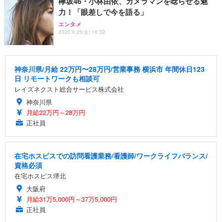
欅坂46・小林由依、カメラマンを唸らせる魅
力！「眼差しで今を語る」
エンタメ
2020.9.25(金) 18:32
神奈川県/月給 22万円〜28万円/営業事務 横浜市 年間休日123
日 リモートワークも相談可
レイズネクスト総合サービス株式会社
神奈川県
月給22万円～28万円
正社員
在宅ホスピスでの訪問看護業務/看護師/ワークライフバランス/
資格必須
在宅ホスピス堺北
大阪府
月給31万5,000円～37万5,000円
正社員