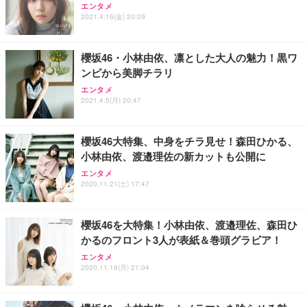
エンタメ
2021.4.16(金) 20:09
櫻坂46・小林由依、凛とした大人の魅力！黒ワ
ンピから美脚チラリ
エンタメ
2021.4.5(月) 20:47
櫻坂46大特集、中身をチラ見せ！森田ひかる、
小林由依、渡邉理佐の新カットも公開に
エンタメ
2020.11.21(土) 17:47
櫻坂46を大特集！小林由依、渡邉理佐、森田ひ
かるのフロント3人が表紙＆巻頭グラビア！
エンタメ
2020.11.16(月) 21:04