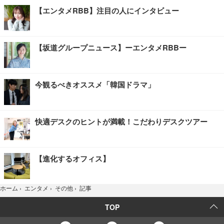
【エンタメRBB】注目の人にインタビュー
【坂道グループニュース】ーエンタメRBBー
今観るべきオススメ「韓国ドラマ」
快適デスクのヒントが満載！こだわりデスクツアー
【進化するオフィス】
記事
ホーム
›
エンタメ
›
その他
›
TOP