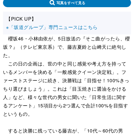
写真をすべて見る
【PICK UP】
※「坂道グループ」専門ニュースはこちら
櫻坂46・小林由依が、5日放送の『そこ曲がったら、櫻
坂？』（テレビ東京系）で、藤吉夏鈴と山﨑天に絶句し
た。
この日の企画は、世の中と同じ感覚や考え方を持って
いるメンバーを決める「一般感覚クイーン決定戦」。フ
ァーストステージに続き、決勝戦は「目指せ！100%きっ
ちり選びましょう」。これは「目玉焼きに醤油をかける
人」など、様々な世代の男女に聞いた「日常生活に関す
るアンケート」15項目から2つ選んで合計100%を目指す
というもの。
すると決勝に残っている藤吉が、「10代～60代の男