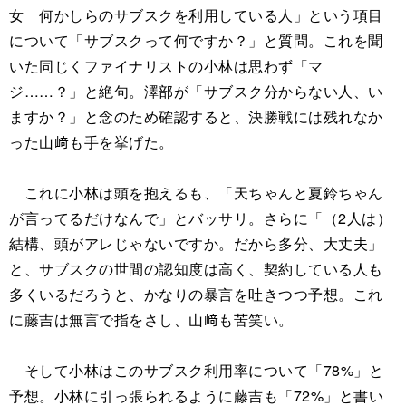
女 何かしらのサブスクを利用している人」という項目
について「サブスクって何ですか？」と質問。これを聞
いた同じくファイナリストの小林は思わず「マ
ジ……？」と絶句。澤部が「サブスク分からない人、い
ますか？」と念のため確認すると、決勝戦には残れなか
った山﨑も手を挙げた。
これに小林は頭を抱えるも、「天ちゃんと夏鈴ちゃん
が言ってるだけなんで」とバッサリ。さらに「（2人は）
結構、頭がアレじゃないですか。だから多分、大丈夫」
と、サブスクの世間の認知度は高く、契約している人も
多くいるだろうと、かなりの暴言を吐きつつ予想。これ
に藤吉は無言で指をさし、山﨑も苦笑い。
そして小林はこのサブスク利用率について「78%」と
予想。小林に引っ張られるように藤吉も「72%」と書い