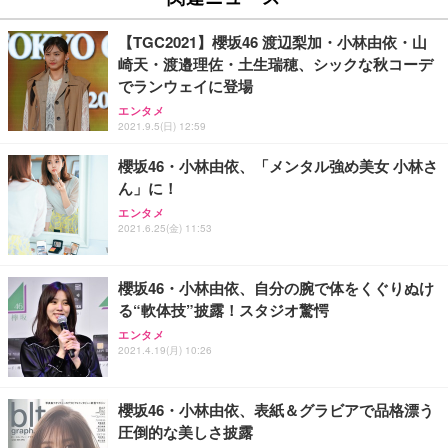
￥27,999
￥3,234
￥109,572
【TGC2021】櫻坂46 渡辺梨加・小林由依・山
崎天・渡邉理佐・土生瑞穂、シックな秋コーデ
Sezlife オフィスチェア デスクチェア 疲れない テレ
でランウェイに登場
【純正品】27"ゲーミングモニター DualSense 充電
ネオ・ルーライフ ネオ・オムツ L 中型犬用 26枚入
ワーク チェア 強化バックレスト 30度ロッキング機
フック付き（CFI-ZDM1J）
り 単品
エンタメ
能 人間工学 椅子 腰サポート 90度跳ね上げ式アーム
2021.9.5(日) 12:59
レスト 3Dヘッドレスト ハンガー付き 高反発クッシ
￥49,979
￥1,800
￥7,680
ョン PCチェア 通気性メッシュ ゲーミング/勉強/事
櫻坂46・小林由依、「メンタル強め美女 小林さ
務用 おしゃれ パソコンチェア (ブラック)
ん」に！
Sezlife オフィスチェア デスクチェア 疲れない テレ
【整備済み品】Dell E2724HS 27インチ 液晶モニタ
Smart Basic(スマートベーシック) 【Amazon.co.jp
エンタメ
ワーク チェア 強化バックレスト 30度ロッキング機
ー フルHD（1920×1080）VA 非光沢 HDMI/DisplayP
限定】 Smart Basic アイリスオーヤマ ペットシーツ
2021.6.25(金) 11:53
能 人間工学 椅子 腰サポート 90度跳ね上げ式アーム
ort/VGA スピーカー内蔵 高さ調整 スイベル VESA対
超厚型 お徳用 ワイド 100枚入 (x 1) (ケース販売)
レスト 3Dヘッドレスト ハンガー付き 高反発クッシ
応 ComfortView ビジネス向け
￥7,680
￥15,800
￥3,670
ョン PCチェア 通気性メッシュ ゲーミング/勉強/事
櫻坂46・小林由依、自分の腕で体をくぐりぬけ
務用 おしゃれ パソコンチェア (ホワイト)
る“軟体技”披露！スタジオ驚愕
ANDWINT オフィスチェア デスクチェア 肘なし メ
【MiniLED/24.5inch/280Hz/FHD】GRAPHT THE S
アイリスオーヤマ ペットシーツ 超厚型 お徳用 レギ
ッシュ 通気性 ランバーサポート付き 腰サポート ガ
HOOTER Gaming Monitor 24” Essential ゲーミン
エンタメ
ュラー 200枚入【Amazon.co.jp限定】
ス圧無段階昇降 360度回転 キャスター付き コンパク
グモニター QD 24.5インチ 1ms FHD 量子ドット 残
2021.4.19(月) 10:26
ト 幅52×奥行58.5×高さ84～96cm テレワーク 在宅
像低減 (3年保証 | 輝点保証 | 日本メーカー)
￥3,731
￥4,139
￥34,980
勤務 ブラック
櫻坂46・小林由依、表紙＆グラビアで品格漂う
圧倒的な美しさ披露