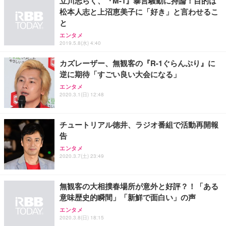
立川志らく、『M-1』暴言騒動に持論！目的は
松本人志と上沼恵美子に「好き」と言わせるこ
と
エンタメ
2019.5.8(水) 4:40
カズレーザー、無観客の『R-1ぐらんぷり』に
逆に期待「すごい良い大会になる」
エンタメ
2020.3.1(日) 12:48
チュートリアル徳井、ラジオ番組で活動再開報
告
エンタメ
2020.3.7(土) 23:49
無観客の大相撲春場所が意外と好評？！「ある
意味歴史的瞬間」「新鮮で面白い」の声
エンタメ
2020.3.8(日) 18:15