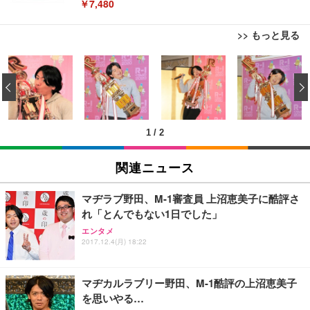
￥7,480
>> もっと見る
[EdoErgo] オフィスチェア 椅子 テレワーク 疲れな
EIZO ビジネス向けプレミアムモニター | FlexScan
Amazonベーシック ペットシーツ 薄型 レギュラー 1
い 跳ね上げ式アームレスト コンパクト 約105度ロッ
EV3240X-WT | 31.5型4K UHD・USB Type-C・ホワ
‹
回使い捨て 無香料 ホワイト 300枚
キング pc 事務椅子 360度回転 座面昇降 強化ナイロ
イト
ン樹脂ベース 通気性メッシュ 在宅ワーク H-WY01
￥3,373
￥5,699
￥105,595
(黒網+黒枠+黒足)
1
/
2
EIZO ビジネス向けプレミアムモニター | FlexScan
SIHOO B100 オフィスチェア／デスクチェア メッシ
Amazonベーシック ペットシーツ 厚型 ワイド 42枚
EV2740X-WT | 27.0型4K UHD・USB Type-C・ホワ
ュチェア 人間工学 疲れない ブラック
x2袋(84枚) ホワイト(吸収面:ライトブルー)
関連ニュース
イト
￥27,999
￥3,234
￥109,572
マヂラブ野田、M-1審査員 上沼恵美子に酷評さ
れ「とんでもない1日でした」
Sezlife オフィスチェア デスクチェア 疲れない テレ
【純正品】27"ゲーミングモニター DualSense 充電
ネオ・ルーライフ ネオ・オムツ L 中型犬用 26枚入
エンタメ
ワーク チェア 強化バックレスト 30度ロッキング機
2017.12.4(月) 18:22
フック付き（CFI-ZDM1J）
り 単品
能 人間工学 椅子 腰サポート 90度跳ね上げ式アーム
レスト 3Dヘッドレスト ハンガー付き 高反発クッシ
￥49,979
￥1,800
￥7,680
ョン PCチェア 通気性メッシュ ゲーミング/勉強/事
マヂカルラブリー野田、M-1酷評の上沼恵美子
務用 おしゃれ パソコンチェア (ブラック)
を思いやる…
Sezlife オフィスチェア デスクチェア 疲れない テレ
【整備済み品】Dell E2724HS 27インチ 液晶モニタ
Smart Basic(スマートベーシック) 【Amazon.co.jp