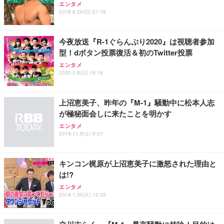
エンタメ
ワーク チェア 強化バックレスト 30度ロッキング機
ー フルHD（1920×1080）VA 非光沢 HDMI/DisplayP
限定】 Smart Basic アイリスオーヤマ ペットシーツ
2018.8.26(日) 21:18
能 人間工学 椅子 腰サポート 90度跳ね上げ式アーム
ort/VGA スピーカー内蔵 高さ調整 スイベル VESA対
超厚型 お徳用 ワイド 100枚入 (x 1) (ケース販売)
レスト 3Dヘッドレスト ハンガー付き 高反発クッシ
応 ComfortView ビジネス向け
￥7,680
￥15,800
￥3,670
ョン PCチェア 通気性メッシュ ゲーミング/勉強/事
今夜放送『R-1ぐらんぷり2020』は視聴者参加
務用 おしゃれ パソコンチェア (ホワイト)
型！dボタン投票復活＆初のTwitter投票
ANDWINT オフィスチェア デスクチェア 肘なし メ
【MiniLED/24.5inch/280Hz/FHD】GRAPHT THE S
アイリスオーヤマ ペットシーツ 超厚型 お徳用 レギ
ッシュ 通気性 ランバーサポート付き 腰サポート ガ
HOOTER Gaming Monitor 24” Essential ゲーミン
エンタメ
ュラー 200枚入【Amazon.co.jp限定】
ス圧無段階昇降 360度回転 キャスター付き コンパク
グモニター QD 24.5インチ 1ms FHD 量子ドット 残
2020.3.8(日) 18:16
ト 幅52×奥行58.5×高さ84～96cm テレワーク 在宅
像低減 (3年保証 | 輝点保証 | 日本メーカー)
￥3,731
￥4,139
￥34,980
勤務 ブラック
上沼恵美子、昨年の『M-1』騒動中に松本人志
が極秘面会しに来たことを明かす
エンタメ
2019.11.9(土) 9:07
キンコン梶原が上沼恵美子に激怒された理由と
は!?
エンタメ
2018.1.30(火) 12:05