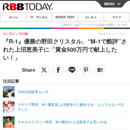
MENU
CLOSE
ホーム
IT・デジタル
SPEED TEST
エンタメ
ライフ
ホーム
IT・デジタル
エンタメ
その他
2020.3.8（日）23:11
『R-1』優勝の野田クリスタル、“M-1で酷評”さ
IT・デジタルTOP
スマートフォン
SPEED TEST
れた上沼恵美子に「賞金500万円で献上した
ネタ
ガジェット・ツール
い！」
エンタメ
ショッピング
その他
エンタメTOP
映画・ドラマ
ライフ
韓流・K-POP
韓国・芸能
注目記事
ライフTOP
グルメ
リリース一覧
音楽
スポーツ
10G光回線導入レポ
ペット
ショッピング
プッシュ通知の停止方法
グラビア
ブログ
その他
マヂラブ野田、M-1審査員 上沼恵美子に酷評され「とんでもない1日
でした」
ショッピング
その他
マヂカルラブリー野田、M-1酷評の上沼恵美子を思いやる…