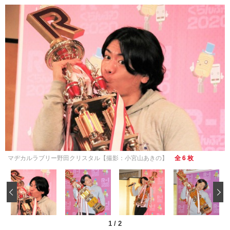
マヂカルラブリー野田クリスタル【撮影：小宮山あきの】
全 6 枚
‹
1
/
2