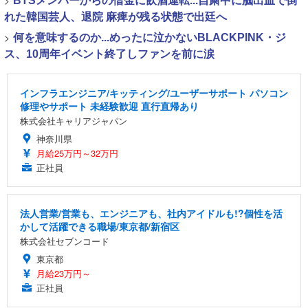
>
BTSメンバーからの借金に飲酒運転...自粛中に脳出血で倒
れた韓国芸人、退院 麻痺が残る状態で出廷へ
>
何を意味するのか...めったに泣かないBLACKPINK・ジ
ス、10周年イベント終了しファンを前に涙
インフラエンジニア/キッティング/ユーザーサポート パソコン
修理やサポート 未経験歓迎 直行直帰あり
株式会社キャリアジャパン
神奈川県
月給25万円～32万円
正社員
法人営業/営業も、エンジニアも、社内アイドルも!?個性を活
かして活躍できる職場/東京都/新宿区
株式会社セブンコード
東京都
月給23万円～
正社員