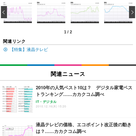
[EdoErgo] オフィスチェア 椅子 テレワーク 疲れな
EIZO ビジネス向けプレミアムモニター | FlexScan
Amazonベーシック ペットシーツ 薄型 レギュラー 1
い 跳ね上げ式アームレスト コンパクト 約105度ロッ
EV3240X-WT | 31.5型4K UHD・USB Type-C・ホワ
‹
回使い捨て 無香料 ホワイト 300枚
キング pc 事務椅子 360度回転 座面昇降 強化ナイロ
イト
ン樹脂ベース 通気性メッシュ 在宅ワーク H-WY01
￥3,373
￥5,699
￥105,595
(黒網+黒枠+黒足)
1
/
2
EIZO ビジネス向けプレミアムモニター | FlexScan
SIHOO B100 オフィスチェア／デスクチェア メッシ
Amazonベーシック ペットシーツ 厚型 ワイド 42枚
関連リンク
EV2740X-WT | 27.0型4K UHD・USB Type-C・ホワ
ュチェア 人間工学 疲れない ブラック
x2袋(84枚) ホワイト(吸収面:ライトブルー)
イト
【特集】液晶テレビ
￥27,999
￥3,234
￥109,572
Sezlife オフィスチェア デスクチェア 疲れない テレ
関連ニュース
【純正品】27"ゲーミングモニター DualSense 充電
ネオ・ルーライフ ネオ・オムツ L 中型犬用 26枚入
ワーク チェア 強化バックレスト 30度ロッキング機
フック付き（CFI-ZDM1J）
り 単品
能 人間工学 椅子 腰サポート 90度跳ね上げ式アーム
2010年の人気ベスト10は？ デジタル家電ベス
レスト 3Dヘッドレスト ハンガー付き 高反発クッシ
￥49,979
￥1,800
￥7,680
トランキング……カカクコム調べ
ョン PCチェア 通気性メッシュ ゲーミング/勉強/事
務用 おしゃれ パソコンチェア (ブラック)
IT・デジタル
2010.12.16(木) 15:20
Sezlife オフィスチェア デスクチェア 疲れない テレ
【整備済み品】Dell E2724HS 27インチ 液晶モニタ
Smart Basic(スマートベーシック) 【Amazon.co.jp
ワーク チェア 強化バックレスト 30度ロッキング機
ー フルHD（1920×1080）VA 非光沢 HDMI/DisplayP
限定】 Smart Basic アイリスオーヤマ ペットシーツ
能 人間工学 椅子 腰サポート 90度跳ね上げ式アーム
ort/VGA スピーカー内蔵 高さ調整 スイベル VESA対
超厚型 お徳用 ワイド 100枚入 (x 1) (ケース販売)
液晶テレビの価格、エコポイント改正後の動き
レスト 3Dヘッドレスト ハンガー付き 高反発クッシ
応 ComfortView ビジネス向け
￥7,680
￥15,800
￥3,670
ョン PCチェア 通気性メッシュ ゲーミング/勉強/事
は？……カカクコム調べ
務用 おしゃれ パソコンチェア (ホワイト)