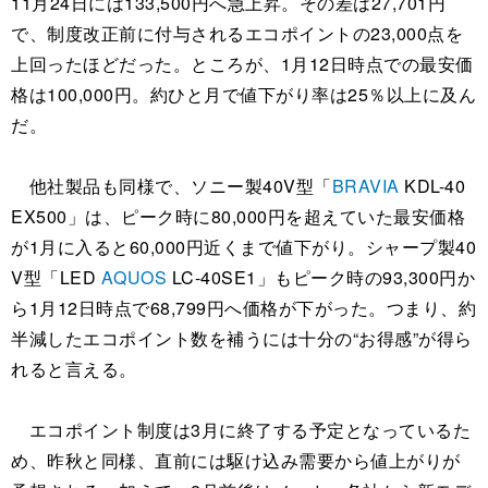
11月24日には133,500円へ急上昇。その差は27,701円
で、制度改正前に付与されるエコポイントの23,000点を
上回ったほどだった。ところが、1月12日時点での最安価
格は100,000円。約ひと月で値下がり率は25％以上に及ん
だ。
他社製品も同様で、ソニー製40V型「
BRAVIA
KDL-40
EX500」は、ピーク時に80,000円を超えていた最安価格
が1月に入ると60,000円近くまで値下がり。シャープ製40
V型「LED
AQUOS
LC-40SE1」もピーク時の93,300円か
ら1月12日時点で68,799円へ価格が下がった。つまり、約
半減したエコポイント数を補うには十分の“お得感”が得ら
れると言える。
エコポイント制度は3月に終了する予定となっているた
め、昨秋と同様、直前には駆け込み需要から値上がりが