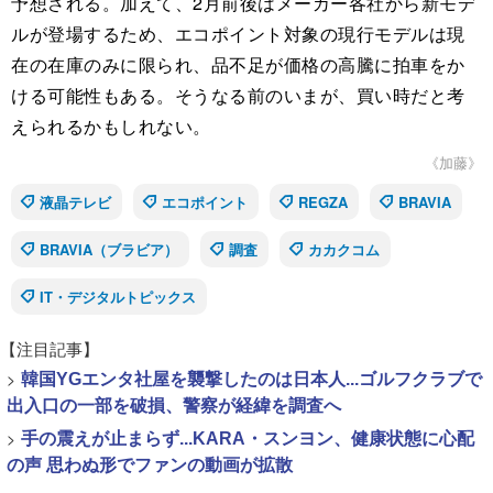
予想される。加えて、2月前後はメーカー各社から新モデ
ルが登場するため、エコポイント対象の現行モデルは現
在の在庫のみに限られ、品不足が価格の高騰に拍車をか
ける可能性もある。そうなる前のいまが、買い時だと考
えられるかもしれない。
《加藤》
液晶テレビ
エコポイント
REGZA
BRAVIA
BRAVIA（ブラビア）
調査
カカクコム
IT・デジタルトピックス
【注目記事】
>
韓国YGエンタ社屋を襲撃したのは日本人...ゴルフクラブで
出入口の一部を破損、警察が経緯を調査へ
>
手の震えが止まらず...KARA・スンヨン、健康状態に心配
の声 思わぬ形でファンの動画が拡散