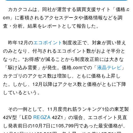
カカクコムは、同社が運営する購買支援サイト「価格.c
om」に蓄積されるアクセスデータや価格情報などを調
査・分析。結果をレポートとして報告した。
昨年12月の
エコポイント
制度改正で、対象が買い替え
のみとなり、付与されるエコポイント数がおよそ半分と
なった。“お得感”が減ることから制度改正前には大きな
「駆け込み需要」が発生。価格.comでの「
液晶テレビ
」
カテゴリのアクセス数は増加し、ともに価格も上昇し
た。しかし、12月以降はアクセス数と価格がともに下降
しているという。
その一例として、11月度売れ筋ランキング1位の東芝製
42V型「LED
REGZA
42Z1」の場合、エコポイント見直
し発表前日の10月7日に105,799円であった最安価格が、