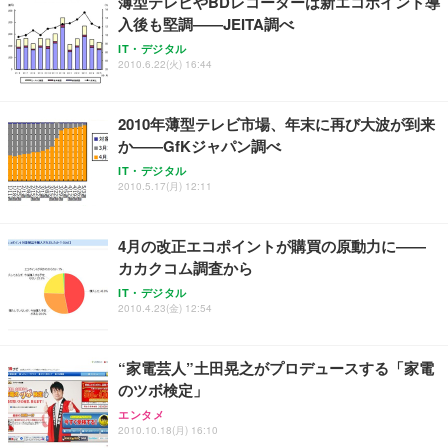
薄型テレビやBDレコーダーは新エコポイント導
入後も堅調――JEITA調べ
IT・デジタル
2010.6.22(火) 16:44
2010年薄型テレビ市場、年末に再び大波が到来
か――GfKジャパン調べ
IT・デジタル
2010.5.17(月) 12:11
4月の改正エコポイントが購買の原動力に――
カカクコム調査から
IT・デジタル
2010.4.23(金) 12:54
“家電芸人”土田晃之がプロデュースする「家電
のツボ検定」
エンタメ
2010.10.18(月) 16:10