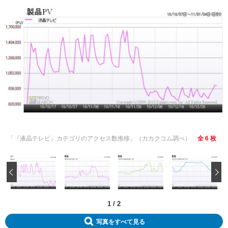
「『液晶テレビ』カテゴリのアクセス数推移」（カカクコム調べ）
全 6 枚
‹
1
/
2
写真をすべて見る