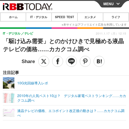
MENU
CLOSE
ホーム
IT・デジタル
SPEED TEST
エンタメ
ライフ
ホーム
IT・デジタル
IT・デジタル
テレビ
2011.1.17（月）12:15
「駆け込み需要」とのかけひきで見極める液晶
IT・デジタルTOP
スマートフォン
SPEED TEST
テレビの価格……カカクコム調べ
ネタ
ガジェット・ツール
エンタメ
ショッピング
その他
エンタメTOP
映画・ドラマ
ライフ
注目記事
韓流・K-POP
韓国・芸能
ライフTOP
グルメ
リリース一覧
10G光回線導入レポ
音楽
スポーツ
ペット
ショッピング
プッシュ通知の停止方法
2010年の人気ベスト10は？ デジタル家電ベストランキング……カカ
クコム調べ
グラビア
ブログ
その他
液晶テレビの価格、エコポイント改正後の動きは？……カカクコム調
ショッピング
その他
べ