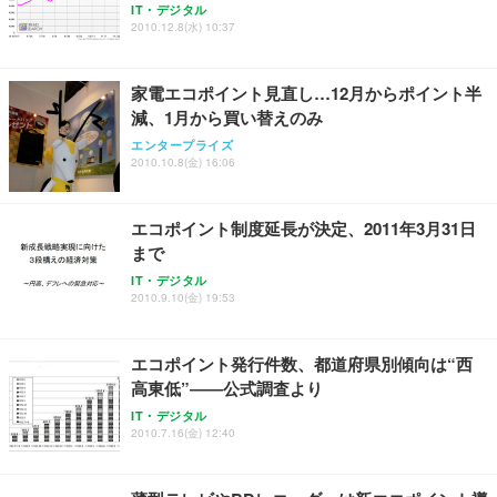
IT・デジタル
ANDWINT オフィスチェア デスクチェア 肘なし メ
【MiniLED/24.5inch/280Hz/FHD】GRAPHT THE S
2010.12.8(水) 10:37
アイリスオーヤマ ペットシーツ 超厚型 お徳用 レギ
ッシュ 通気性 ランバーサポート付き 腰サポート ガ
HOOTER Gaming Monitor 24” Essential ゲーミン
ュラー 200枚入【Amazon.co.jp限定】
ス圧無段階昇降 360度回転 キャスター付き コンパク
グモニター QD 24.5インチ 1ms FHD 量子ドット 残
ト 幅52×奥行58.5×高さ84～96cm テレワーク 在宅
像低減 (3年保証 | 輝点保証 | 日本メーカー)
￥3,731
家電エコポイント見直し…12月からポイント半
￥4,139
￥34,980
勤務 ブラック
減、1月から買い替えのみ
エンタープライズ
2010.10.8(金) 16:06
エコポイント制度延長が決定、2011年3月31日
まで
IT・デジタル
2010.9.10(金) 19:53
エコポイント発行件数、都道府県別傾向は“西
高東低”――公式調査より
IT・デジタル
2010.7.16(金) 12:40