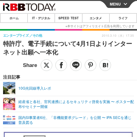
MENU
CLOSE
ホーム
IT・デジタル
SPEED TEST
エンタメ
ライフ
ホーム
IT・デジタル
エンタープライズ
その他
2010.3.10（水）17:35
特許庁、電子手続について4月1日よりインター
IT・デジタルTOP
スマートフォン
SPEED TEST
ネット出願へ一本化
ネタ
ガジェット・ツール
エンタメ
ショッピング
その他
エンタメTOP
映画・ドラマ
ライフ
注目記事
韓流・K-POP
韓国・芸能
ライフTOP
グルメ
リリース一覧
10G光回線導入レポ
音楽
スポーツ
ペット
ショッピング
プッシュ通知の停止方法
経産省と各社、官民連携によるセキュリティ啓発を実施 〜 ポスター配
布やセミナー開催
グラビア
ブログ
その他
国内SI事業者6社、「非機能要求グレード」を公開 〜 IPA SECを通じ
ショッピング
その他
普及図る