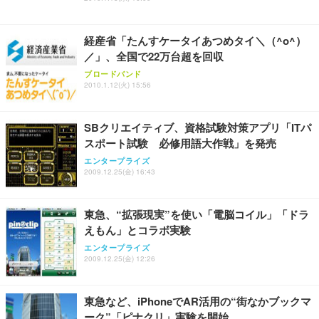
経産省「たんすケータイあつめタイ＼（^o^）
／」、全国で22万台超を回収
ブロードバンド
2010.1.12(火) 15:56
SBクリエイティブ、資格試験対策アプリ「ITパ
スポート試験 必修用語大作戦」を発売
エンタープライズ
2009.12.25(金) 16:43
東急、“拡張現実”を使い「電脳コイル」「ドラ
えもん」とコラボ実験
エンタープライズ
2009.12.25(金) 12:26
東急など、iPhoneでAR活用の“街なかブックマ
ーク”「ピナクリ」実験を開始