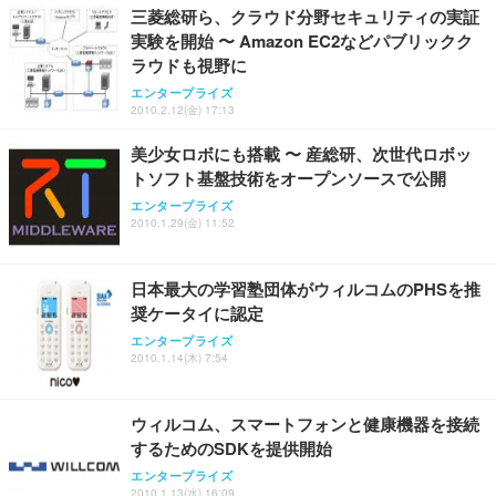
三菱総研ら、クラウド分野セキュリティの実証
実験を開始 〜 Amazon EC2などパブリックク
ラウドも視野に
エンタープライズ
2010.2.12(金) 17:13
美少女ロボにも搭載 〜 産総研、次世代ロボッ
トソフト基盤技術をオープンソースで公開
エンタープライズ
2010.1.29(金) 11:52
日本最大の学習塾団体がウィルコムのPHSを推
奨ケータイに認定
エンタープライズ
2010.1.14(木) 7:54
ウィルコム、スマートフォンと健康機器を接続
するためのSDKを提供開始
エンタープライズ
2010.1.13(水) 16:09