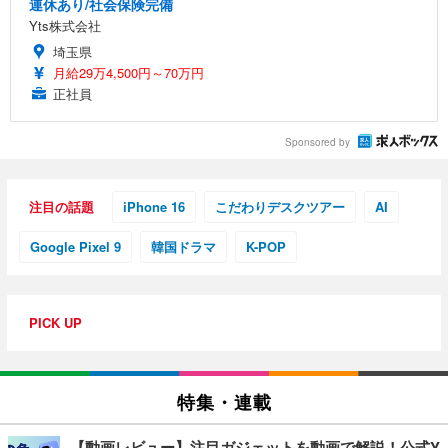
連休あり/社会保険完備
Yts株式会社
埼玉県
月給29万4,500円～70万円
正社員
Sponsored by
注目の話題
iPhone 16
こだわりデスクツアー
AI
Google Pixel 9
韓国ドラマ
K-POP
PICK UP
特集・連載
【動画レビュー】注目ガジェットを動画で解説！公式Y