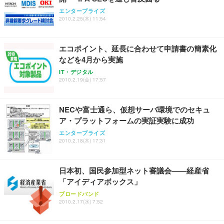
務用 おしゃれ パソコンチェア (ホワイト)
エンタープライズ
ANDWINT オフィスチェア デスクチェア 肘なし メ
【MiniLED/24.5inch/280Hz/FHD】GRAPHT THE S
2010.2.25(木) 11:54
アイリスオーヤマ ペットシーツ 超厚型 お徳用 レギ
ッシュ 通気性 ランバーサポート付き 腰サポート ガ
HOOTER Gaming Monitor 24” Essential ゲーミン
ュラー 200枚入【Amazon.co.jp限定】
ス圧無段階昇降 360度回転 キャスター付き コンパク
グモニター QD 24.5インチ 1ms FHD 量子ドット 残
ト 幅52×奥行58.5×高さ84～96cm テレワーク 在宅
像低減 (3年保証 | 輝点保証 | 日本メーカー)
￥3,731
エコポイント、延長に合わせて申請書の簡素化
￥4,139
￥34,980
勤務 ブラック
などを4月から実施
IT・デジタル
2010.2.19(金) 17:57
NECや富士通ら、仮想サーバ環境でのセキュ
ア・プラットフォームの実証実験に成功
エンタープライズ
2010.2.18(木) 17:31
日本初、国民参加型ネット審議会——経産省
「アイディアボックス」
ブロードバンド
2010.2.17(水) 7:52