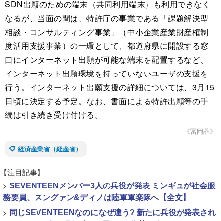
SDN出願のための端末（共同利用端末）も利用できなく
なるが、当面の間は、特許庁の事業である「課題解決型
相談・コンサルティング事業」（中小企業産業財産権制
度活用支援事業）の一環として、都道府県に開設する窓
口にインターネット出願が可能な端末を配置するなど、
インターネット出願環境を持っていないユーザの支援を
行う。インターネット出願支援の詳細については、3月15
日頃に決定する予定。なお、書面による特許出願等の手
続は引き続き受け付ける。
《冨岡晶》
経済産業省（経産省）
【注目記事】
>
SEVENTEENメンバー3人の兵役が発表 ミンギュが社会服
務要員、スングァン&ディノは陸軍軍楽隊へ【全文】
>
同じSEVENTEENなのになぜ違う? 新たに兵役が発表され