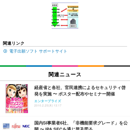
[EdoErgo] オフィスチェア 椅子 テレワーク 疲れな
EIZO ビジネス向けプレミアムモニター | FlexScan
Amazonベーシック ペットシーツ 薄型 レギュラー 1
い 跳ね上げ式アームレスト コンパクト 約105度ロッ
EV3240X-WT | 31.5型4K UHD・USB Type-C・ホワ
回使い捨て 無香料 ホワイト 300枚
キング pc 事務椅子 360度回転 座面昇降 強化ナイロ
イト
ン樹脂ベース 通気性メッシュ 在宅ワーク H-WY01
￥3,373
￥5,699
￥105,595
(黒網+黒枠+黒足)
EIZO ビジネス向けプレミアムモニター | FlexScan
SIHOO B100 オフィスチェア／デスクチェア メッシ
Amazonベーシック ペットシーツ 厚型 ワイド 42枚
関連リンク
EV2740X-WT | 27.0型4K UHD・USB Type-C・ホワ
ュチェア 人間工学 疲れない ブラック
x2袋(84枚) ホワイト(吸収面:ライトブルー)
イト
電子出願ソフト サポートサイト
￥27,999
￥3,234
￥109,572
Sezlife オフィスチェア デスクチェア 疲れない テレ
関連ニュース
【純正品】27"ゲーミングモニター DualSense 充電
ネオ・ルーライフ ネオ・オムツ L 中型犬用 26枚入
ワーク チェア 強化バックレスト 30度ロッキング機
フック付き（CFI-ZDM1J）
り 単品
能 人間工学 椅子 腰サポート 90度跳ね上げ式アーム
経産省と各社、官民連携によるセキュリティ啓
レスト 3Dヘッドレスト ハンガー付き 高反発クッシ
￥49,979
￥1,800
￥7,680
発を実施 〜 ポスター配布やセミナー開催
ョン PCチェア 通気性メッシュ ゲーミング/勉強/事
務用 おしゃれ パソコンチェア (ブラック)
エンタープライズ
2010.2.25(木) 13:17
Sezlife オフィスチェア デスクチェア 疲れない テレ
【整備済み品】Dell E2724HS 27インチ 液晶モニタ
Smart Basic(スマートベーシック) 【Amazon.co.jp
ワーク チェア 強化バックレスト 30度ロッキング機
ー フルHD（1920×1080）VA 非光沢 HDMI/DisplayP
限定】 Smart Basic アイリスオーヤマ ペットシーツ
能 人間工学 椅子 腰サポート 90度跳ね上げ式アーム
ort/VGA スピーカー内蔵 高さ調整 スイベル VESA対
超厚型 お徳用 ワイド 100枚入 (x 1) (ケース販売)
国内SI事業者6社、「非機能要求グレード」を公
レスト 3Dヘッドレスト ハンガー付き 高反発クッシ
応 ComfortView ビジネス向け
￥7,680
￥15,800
￥3,670
ョン PCチェア 通気性メッシュ ゲーミング/勉強/事
開 〜 IPA SECを通じ普及図る