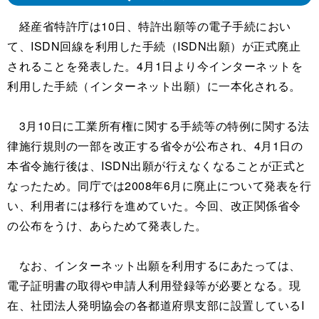
経産省特許庁は10日、特許出願等の電子手続におい
て、ISDN回線を利用した手続（ISDN出願）が正式廃止
されることを発表した。4月1日より今インターネットを
利用した手続（インターネット出願）に一本化される。
3月10日に工業所有権に関する手続等の特例に関する法
律施行規則の一部を改正する省令が公布され、4月1日の
本省令施行後は、ISDN出願が行えなくなることが正式と
なったため。同庁では2008年6月に廃止について発表を行
い、利用者には移行を進めていた。今回、改正関係省令
の公布をうけ、あらためて発表した。
なお、インターネット出願を利用するにあたっては、
電子証明書の取得や申請人利用登録等が必要となる。現
在、社団法人発明協会の各都道府県支部に設置しているI