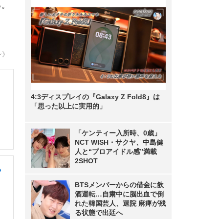
る。
ン》
4:3ディスプレイの『Galaxy Z Fold8』は
「思った以上に実用的」
「ケンティー入所時、0歳」
NCT WISH・サクヤ、中島健
人と“プロアイドル感”満載
2SHOT
る
BTSメンバーからの借金に飲
酒運転…自粛中に脳出血で倒
れた韓国芸人、退院 麻痺が残
る状態で出廷へ