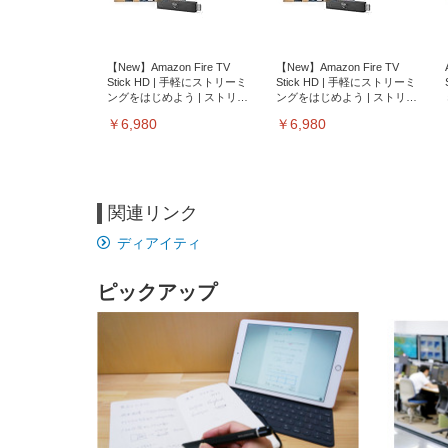
【New】Amazon Fire TV
【New】Amazon Fire TV
Stick HD | 手軽にストリーミ
Stick HD | 手軽にストリーミ
ングをはじめよう | ストリー
ングをはじめよう | ストリー
ミングメディアプレイヤー
ミングメディアプレイヤー
￥6,980
￥6,980
関連リンク
ディアイティ
ピックアップ
EIZO ビジネス向けプレミア
EIZO ビジネス向けプレミア
【純
[EdoErgo] オフィスチェア 椅
Amazonベーシック ペットシ
SIHOO B100 オフィスチェア
Amazonベーシック ペットシ
ムモニター | FlexScan
ムモニター | FlexScan
ニタ
子 テレワーク 疲れない 跳ね
ーツ 薄型 レギュラー 1回使い
／デスクチェア メッシュチェ
ーツ 厚型 ワイド 42枚x2袋(84
EV3240X-WT | 31.5型4K
EV2740X-WT | 27.0型4K
ク付
上げ式アームレスト コンパク
捨て 無香料 ホワイト 300枚
ア 人間工学 疲れない ブラッ
枚) ホワイト(吸収面:ライトブ
UHD・USB Type-C・ホワイ
UHD・USB Type-C・ホワイ
ト 約105度ロッキング pc 事務
￥105,595
￥109,572
ク
ルー)
￥4
ト
ト
￥5,699
￥3,373
￥27,999
￥3,234
椅子 360度回転 座面昇降 強化
ナイロン樹脂ベース 通気性メ