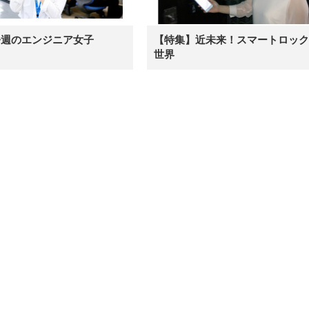
ト ハンガー付き 高反発クッシ
ComfortView ビジネス向け
ハンガー付き 高反発クッショ
84～96cm テレワーク
ョン PCチェア 通気性メッシ
ン PCチェア 通気性メッシュ
宅勤務 ブラック
ュ ゲーミング/勉強/事務用 お
ゲーミング/勉強/事務用 おし
しゃれ パソコンチェア (ブラ
ゃれ パソコンチェア (ホワイ
今週のエンジニア女子
【特集】近未来！スマートロック
ック)
ト)
世界