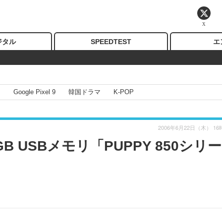
X
ジタル
SPEEDTEST
エ
I
Google Pixel 9
韓国ドラマ
K-POP
2006年6月22日（木） 16
B USBメモリ「PUPPY 850シリー