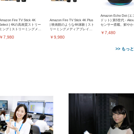
Amazon Echo Dot (
Amazon Fire TV Stick 4K
Amazon Fire TV Stick 4K Plus
ドット) 第5世代 - Ale
Select | 4Kの高画質ストリー
| 映画館のような4K体験 | スト
センサー搭載、鮮やか
ミング | ストリーミングメデ
リーミングメディアプレイヤ
サウンド｜チャコール
￥7,480
ィアプレイヤー
ー
￥7,980
￥9,980
>> もっ
【整備済み品】Dell
【MiniLED/24.5inch/280Hz/
正品】27"ゲーミングモ
ANDWINT オフィスチ
アイリスオーヤマ ペ
Sezlife オフィスチェア デスク
ネオ・ルーライフ ネオ・オム
E2724HS 27インチ 液晶モ
Sezlife オフィスチェア デスク
Smart Basic(スマートベーシ
GRAPHT THE SHOOTER
ー DualSense 充電フッ
ア デスクチェア 肘なし
シーツ 超厚型 お徳用 
チェア 疲れない テレワーク
ツ L 中型犬用 26枚入り 単品
ニター フル
チェア 疲れない テレワーク
ック) 【Amazon.co.jp限定】
Gaming Monitor 24” Essential
き（CFI-ZDM1J）
ッシュ 通気性 ランバ
ュラー 200枚入
チェア 強化バックレスト 30
HD（1920×1080）VA 非光
チェア 強化バックレスト 30度
Smart Basic アイリスオーヤマ
ーミングモニター QD 24.5イ
ポート付き 腰サポート
【Amazon.co.jp限定】
￥1,800
￥15,800
￥34,980
9,979
度ロッキング機能 人間工学 椅
沢 HDMI/DisplayPort/VGA
ロッキング機能 人間工学 椅子
ペットシーツ 超厚型 お徳用
￥4,139
￥3,731
1ms FHD 量子ドット 残像低減
ス圧無段階昇降 360度
￥7,680
￥7,680
￥3,670
子 腰サポート 90度跳ね上げ
スピーカー内蔵 高さ調整 ス
腰サポート 90度跳ね上げ式ア
ワイド 100枚入 (x 1) (ケース
年保証 | 輝点保証 | 日本メーカ
転 キャスター付き コ
式アームレスト 3Dヘッドレス
イベル VESA対応
ームレスト 3Dヘッドレスト
販売)
クト 幅52×奥行58.5×