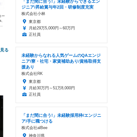
「まだ間に合う!」未経験からできるエン
ジニア/昇給賞与年2回・研修制度充実
株式会社小林
エコー
xa、
東京都
な
月給29万5,000円～60万円
正社員
と見る
未経験からなれる人気ゲームのQAエンジ
ニア/寮・社宅・家賃補助あり/資格取得支
援あり
株式会社RK
東京都
月給30万円～51万8,000円
正社員
FHD】
ェ
ット
 メ
レギ
「まだ間に合う!」未経験採用枠/エンジニ
 ゲ
ーサ
ンチ
ア/手に職つける
 ガ
 (3
回
株式会社alBee
ー)
ンパ
高さ
神奈川県