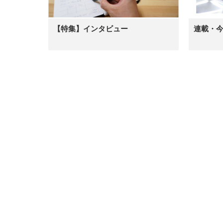
ッシュ 在宅ワーク H-
WY01(黒網+黒枠+黒足)
【特集】インタビュー
連載・