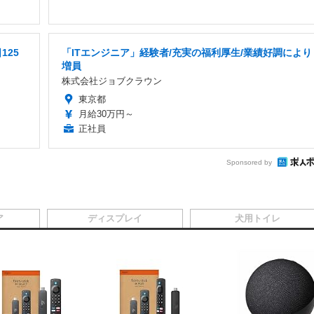
125
「ITエンジニア」経験者/充実の福利厚生/業績好調により
増員
株式会社ジョブクラウン
東京都
月給30万円～
正社員
Sponsored by
ア
ディスプレイ
犬用トイレ