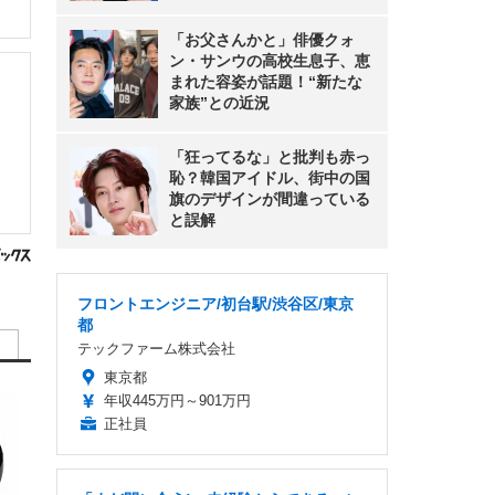
「お父さんかと」俳優クォ
ン・サンウの高校生息子、恵
まれた容姿が話題！“新たな
家族”との近況
「狂ってるな」と批判も赤っ
恥？韓国アイドル、街中の国
旗のデザインが間違っている
と誤解
フロントエンジニア/初台駅/渋谷区/東京
都
テックファーム株式会社
東京都
年収445万円～901万円
正社員