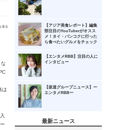
【アジア美食レポート】編集
を送る
部注目のYouTuberがオスス
メ！タイ・バンコクに行った
ら食べたいグルメをチェック
【エンタメRBB】注目の人に
インタビュー
きな
PC
【坂道グループニュース】ー
価格は
エンタメRBBー
挿入
最新ニュース
ー