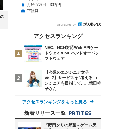
 在
月給27万円～39万円
正社員
の
Sponsored by
アクセスランキング
NEC、NGN対応Web APIゲー
トウェイ/FMCハンドオーバソ
フトウェア
【今週のエンジニア女子
Vol.7】サービスを“考える”エ
ンジニアを目指して……増田祥
子さん
アクセスランキングをもっと見る
新着リリース一覧
『野田クリの野望～ゲーム天