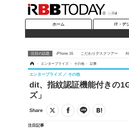
ホーム
IT・デ
注目の話題
iPhone 16
こだわりデスクツアー
A
ホーム
›
エンタープライズ
›
その他
›
記事
エンタープライズ
その他
dit、指紋認証機能付きの1G
ズ」
注目記事