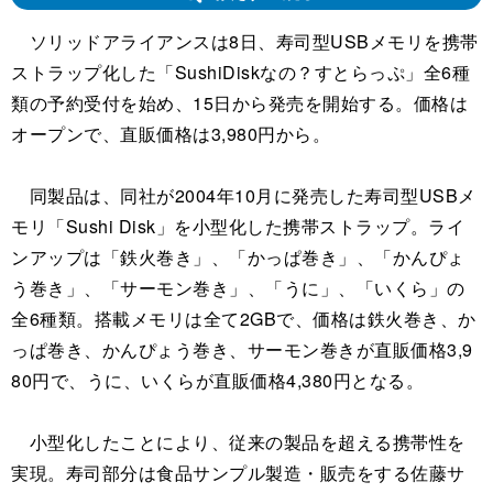
ソリッドアライアンスは8日、寿司型USBメモリを携帯
ストラップ化した「SushiDiskなの？すとらっぷ」全6種
類の予約受付を始め、15日から発売を開始する。価格は
オープンで、直販価格は3,980円から。
同製品は、同社が2004年10月に発売した寿司型USBメ
モリ「Sushi Disk」を小型化した携帯ストラップ。ライ
ンアップは「鉄火巻き」、「かっぱ巻き」、「かんぴょ
う巻き」、「サーモン巻き」、「うに」、「いくら」の
全6種類。搭載メモリは全て2GBで、価格は鉄火巻き、か
っぱ巻き、かんぴょう巻き、サーモン巻きが直販価格3,9
80円で、うに、いくらが直販価格4,380円となる。
小型化したことにより、従来の製品を超える携帯性を
実現。寿司部分は食品サンプル製造・販売をする佐藤サ