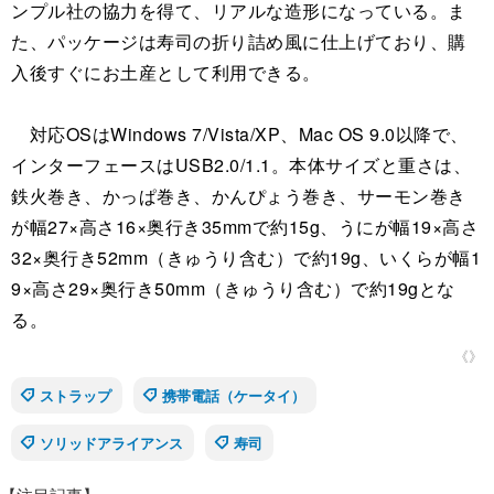
ンプル社の協力を得て、リアルな造形になっている。ま
た、パッケージは寿司の折り詰め風に仕上げており、購
入後すぐにお土産として利用できる。
対応OSはWindows 7/Vista/XP、Mac OS 9.0以降で、
インターフェースはUSB2.0/1.1。本体サイズと重さは、
鉄火巻き、かっぱ巻き、かんぴょう巻き、サーモン巻き
が幅27×高さ16×奥行き35mmで約15g、うにが幅19×高さ
32×奥行き52mm（きゅうり含む）で約19g、いくらが幅1
9×高さ29×奥行き50mm（きゅうり含む）で約19gとな
る。
《》
ストラップ
携帯電話（ケータイ）
ソリッドアライアンス
寿司