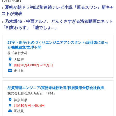
【注目記事】
>
夏帆が朝ドラ初出演!連続テレビ小説『巡るスワン』新キャ
ストが発表
>
乃木坂46・中西アルノ、どんくさすぎる浴衣動画にネット
「相変わらず」「嘘でしょ...」
27卒・新卒/ものづくりエンジニアアシスタント/設計図に沿っ
た機械組立/文理不問
株式会社大斗
大阪府
月給26万4,000円～32万円
正社員
品質管理エンジニア/実務未経験歓迎/転居費用全額会社負担
株式会社BREXA Advan 「744」
神奈川県
月給30万円～40万円
正社員