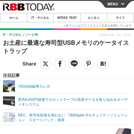
MENU
CLOSE
ホーム
IT・デジタル
SPEED TEST
エンタメ
ライフ
ホーム
IT・デジタル
IT・デジタル
ノートPC
2009.12.8（火）13:30
お土産に最適な寿司型USBメモリのケータイス
IT・デジタルTOP
スマートフォン
SPEED TEST
トラップ
ネタ
ガジェット・ツール
エンタメ
ショッピング
その他
エンタメTOP
映画・ドラマ
ライフ
注目記事
韓流・K-POP
韓国・芸能
ライフTOP
グルメ
リリース一覧
10G光回線導入レポ
音楽
スポーツ
ペット
ショッピング
プッシュ通知の停止方法
実売8,000円前後でカセットテープの音楽データを取り込めるオーデ
ィオシステム
グラビア
ブログ
その他
NEC、暗号化技術を使わない「Obbligato II/セキュリティソリューシ
ショッピング
その他
ョン スタートパック」発表