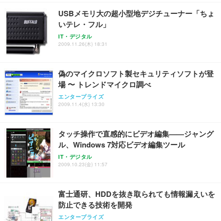
USBメモリ大の超小型地デジチューナー「ちょ
いテレ・フル」
IT・デジタル
2009.11.26(木) 18:31
偽のマイクロソフト製セキュリティソフトが登
場 〜 トレンドマイクロ調べ
エンタープライズ
2009.11.4(水) 13:30
タッチ操作で直感的にビデオ編集——ジャング
ル、Windows 7対応ビデオ編集ツール
IT・デジタル
2009.10.23(金) 11:57
富士通研、HDDを抜き取られても情報漏えいを
防止できる技術を開発
エンタープライズ