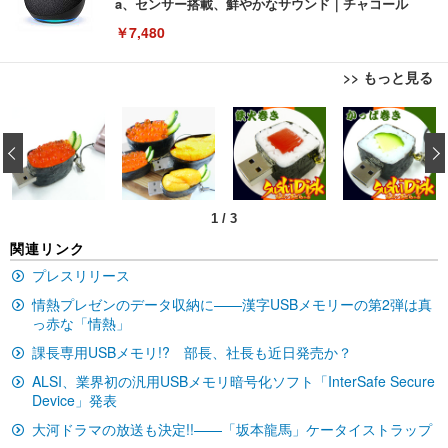
a、センサー搭載、鮮やかなサウンド｜チャコール
￥7,480
>> もっと見る
[EdoErgo] オフィスチェア 椅子 テレワーク 疲れな
EIZO ビジネス向けプレミアムモニター | FlexScan
Amazonベーシック ペットシーツ 薄型 レギュラー 1
い 跳ね上げ式アームレスト コンパクト 約105度ロッ
EV3240X-WT | 31.5型4K UHD・USB Type-C・ホワ
‹
回使い捨て 無香料 ホワイト 300枚
キング pc 事務椅子 360度回転 座面昇降 強化ナイロ
イト
ン樹脂ベース 通気性メッシュ 在宅ワーク H-WY01
￥3,373
￥5,699
￥105,595
(黒網+黒枠+黒足)
1
/
3
EIZO ビジネス向けプレミアムモニター | FlexScan
SIHOO B100 オフィスチェア／デスクチェア メッシ
Amazonベーシック ペットシーツ 厚型 ワイド 42枚
関連リンク
EV2740X-WT | 27.0型4K UHD・USB Type-C・ホワ
ュチェア 人間工学 疲れない ブラック
x2袋(84枚) ホワイト(吸収面:ライトブルー)
イト
プレスリリース
￥27,999
￥3,234
￥109,572
情熱プレゼンのデータ収納に——漢字USBメモリーの第2弾は真
っ赤な「情熱」
課長専用USBメモリ!? 部長、社長も近日発売か？
Sezlife オフィスチェア デスクチェア 疲れない テレ
【純正品】27"ゲーミングモニター DualSense 充電
ネオ・ルーライフ ネオ・オムツ L 中型犬用 26枚入
ワーク チェア 強化バックレスト 30度ロッキング機
フック付き（CFI-ZDM1J）
り 単品
ALSI、業界初の汎用USBメモリ暗号化ソフト「InterSafe Secure
能 人間工学 椅子 腰サポート 90度跳ね上げ式アーム
Device」発表
レスト 3Dヘッドレスト ハンガー付き 高反発クッシ
￥49,979
￥1,800
￥7,680
ョン PCチェア 通気性メッシュ ゲーミング/勉強/事
大河ドラマの放送も決定!!——「坂本龍馬」ケータイストラップ
務用 おしゃれ パソコンチェア (ブラック)