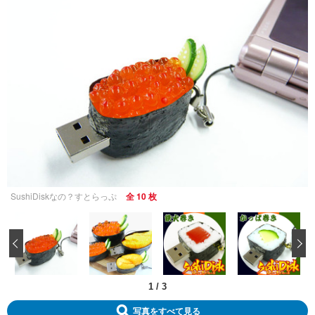
SushiDiskなの？すとらっぷ
全 10 枚
‹
1
/
3
写真をすべて見る