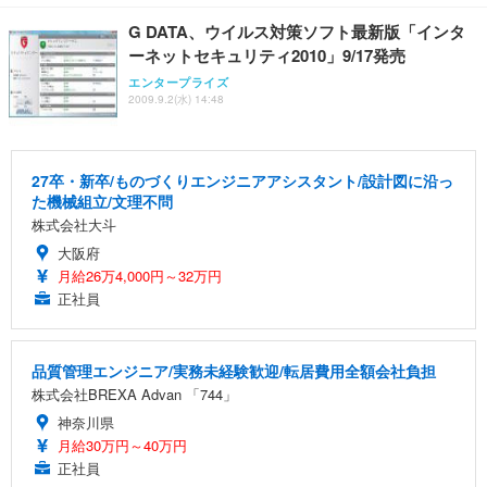
G DATA、ウイルス対策ソフト最新版「インタ
ーネットセキュリティ2010」9/17発売
エンタープライズ
2009.9.2(水) 14:48
27卒・新卒/ものづくりエンジニアアシスタント/設計図に沿っ
た機械組立/文理不問
株式会社大斗
大阪府
月給26万4,000円～32万円
正社員
品質管理エンジニア/実務未経験歓迎/転居費用全額会社負担
株式会社BREXA Advan 「744」
神奈川県
月給30万円～40万円
正社員