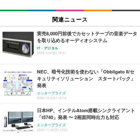
Sezlife オフィスチェア デスクチェア 疲れない テレ
【整備済み品】Dell E2724HS 27インチ 液晶モニタ
Smart Basic(スマートベーシック) 【Amazon.co.jp
ワーク チェア 強化バックレスト 30度ロッキング機
ー フルHD（1920×1080）VA 非光沢 HDMI/DisplayP
限定】 Smart Basic アイリスオーヤマ ペットシーツ
能 人間工学 椅子 腰サポート 90度跳ね上げ式アーム
ort/VGA スピーカー内蔵 高さ調整 スイベル VESA対
超厚型 お徳用 ワイド 100枚入 (x 1) (ケース販売)
関連ニュース
レスト 3Dヘッドレスト ハンガー付き 高反発クッシ
応 ComfortView ビジネス向け
￥7,680
￥15,800
￥3,670
ョン PCチェア 通気性メッシュ ゲーミング/勉強/事
実売8,000円前後でカセットテープの音楽データ
務用 おしゃれ パソコンチェア (ホワイト)
を取り込めるオーディオシステム
ANDWINT オフィスチェア デスクチェア 肘なし メ
【MiniLED/24.5inch/280Hz/FHD】GRAPHT THE S
アイリスオーヤマ ペットシーツ 超厚型 お徳用 レギ
IT・デジタル
ッシュ 通気性 ランバーサポート付き 腰サポート ガ
HOOTER Gaming Monitor 24” Essential ゲーミン
ュラー 200枚入【Amazon.co.jp限定】
2009.12.4(金) 18:41
ス圧無段階昇降 360度回転 キャスター付き コンパク
グモニター QD 24.5インチ 1ms FHD 量子ドット 残
ト 幅52×奥行58.5×高さ84～96cm テレワーク 在宅
像低減 (3年保証 | 輝点保証 | 日本メーカー)
￥3,731
￥4,139
￥34,980
勤務 ブラック
NEC、暗号化技術を使わない「Obbligato II/セ
キュリティソリューション スタートパック」
発表
エンタープライズ
2009.12.2(水) 12:14
日本HP、インテルAtom搭載シンクライアント
「t5740」発表 〜 2画面同時出力も対応
エンタープライズ
2009.11.30(月) 12:21