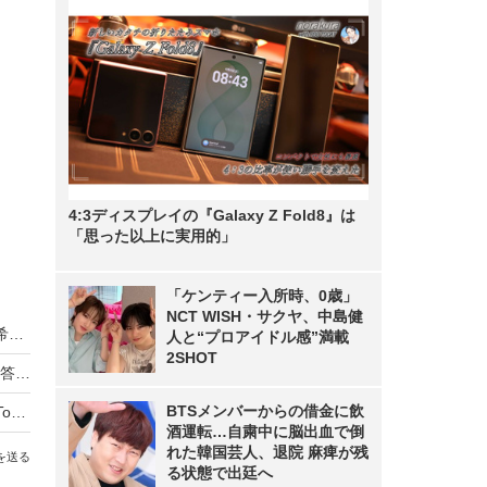
4:3ディスプレイの『Galaxy Z Fold8』は
「思った以上に実用的」
「ケンティー入所時、0歳」
NCT WISH・サクヤ、中島健
新社会人の6割が完全テレワークより完全出社を希望！ 「社会人1年目と2年目の意識調査」
人と“プロアイドル感”満載
2SHOT
国分太一、パスワード失念時の「秘密の質問」の答えを忘れて苦戦
BTSメンバーからの借金に飲
【読者アンケート】iPhone Xの「Face ID」は「Touch ID」と比べてどうなのか？
酒運転…自粛中に脳出血で倒
れた韓国芸人、退院 麻痺が残
を送る
る状態で出廷へ