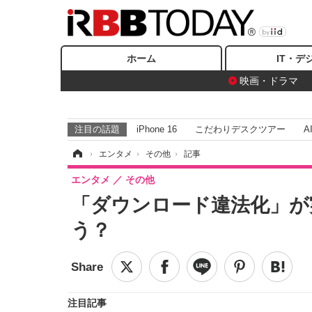
ホーム
IT・デ
映画・ドラマ
注目の話題
iPhone 16
こだわりデスクツアー
A
ホーム
›
エンタメ
›
その他
›
記事
エンタメ
その他
「ダウンロード違法化」が
う？
注目記事