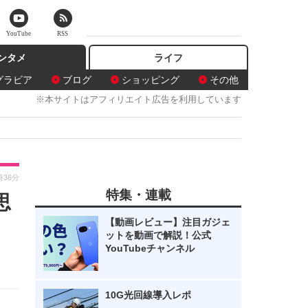
YouTube
RSS
ンタメ
ライフ
グラビア
ブログ
ショッピング
その他
※本サイトはアフィリエイト広告を利用しています
時36分
特集・連載
思
【動画レビュー】注目ガジェ
ットを動画で解説！公式
YouTubeチャンネル
10G光回線導入レポ