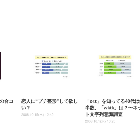
【整備済み品】Dell
【MiniLED/24.5inch/280Hz/
正品】27"ゲーミングモ
ANDWINT オフィスチ
アイリスオーヤマ ペ
Sezlife オフィスチェア デスク
ネオ・ルーライフ ネオ・オム
E2724HS 27インチ 液晶モ
Sezlife オフィスチェア デスク
Smart Basic(スマートベーシ
GRAPHT THE SHOOTER
ー DualSense 充電フッ
ア デスクチェア 肘なし
シーツ 超厚型 お徳用 
チェア 疲れない テレワーク
ツ L 中型犬用 26枚入り 単品
ニター フル
チェア 疲れない テレワーク
ック) 【Amazon.co.jp限定】
Gaming Monitor 24” Essential
き（CFI-ZDM1J）
ッシュ 通気性 ランバ
ュラー 200枚入
チェア 強化バックレスト 30
HD（1920×1080）VA 非光
チェア 強化バックレスト 30度
Smart Basic アイリスオーヤマ
ーミングモニター QD 24.5イ
ポート付き 腰サポート
【Amazon.co.jp限定】
￥1,800
￥15,800
￥34,980
9,979
度ロッキング機能 人間工学 椅
沢 HDMI/DisplayPort/VGA
ロッキング機能 人間工学 椅子
ペットシーツ 超厚型 お徳用
￥4,139
￥3,731
1ms FHD 量子ドット 残像低減
ス圧無段階昇降 360度
￥7,680
￥7,680
￥3,670
子 腰サポート 90度跳ね上げ
スピーカー内蔵 高さ調整 ス
腰サポート 90度跳ね上げ式ア
ワイド 100枚入 (x 1) (ケース
年保証 | 輝点保証 | 日本メーカ
転 キャスター付き コ
式アームレスト 3Dヘッドレス
イベル VESA対応
ームレスト 3Dヘッドレスト
販売)
クト 幅52×奥行58.5×
ト ハンガー付き 高反発クッシ
ComfortView ビジネス向け
ハンガー付き 高反発クッショ
84～96cm テレワーク
ョン PCチェア 通気性メッシ
ン PCチェア 通気性メッシュ
宅勤務 ブラック
ュ ゲーミング/勉強/事務用 お
ゲーミング/勉強/事務用 おし
しゃれ パソコンチェア (ブラ
ゃれ パソコンチェア (ホワイ
ック)
ト)
の合コ
恋人に“プチ整形”して欲し
「orz」を知ってる40代
い？
半数、「wktk」は？〜ネ
ト文字列意識調査
2008.10.15(水) 12:42
2008.10.1(水) 13:25