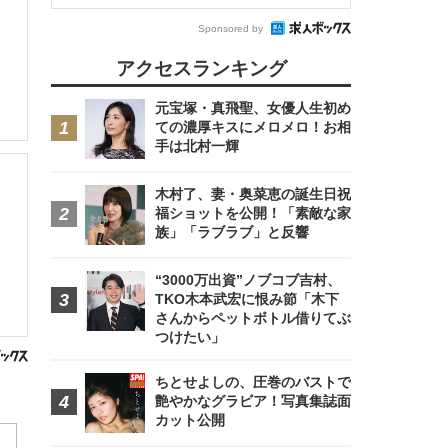
Sponsored by
アクセスランキング
元宝塚・真飛聖、女優人生初め
ての濃厚キスにメロメロ！お相
手は北村一輝
木村了、妻・奥菜恵の誕生日祝
福ショットを公開！「素敵な家
族」「ラブラブ」と反響
“3000万出資”ノブコブ吉村、
TKO木本武宏に恨み節「木下
さんからペットボトル借りてぶ
つけたい」
ちとせよしの、圧巻のバストで
艶やかなグラビア！写真集誌面
カット公開