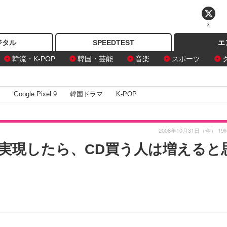
X
ジタル
SPEEDTEST
エ
韓流・K-POP
韓国・芸能
音楽
スポーツ
I
Google Pixel 9
韓国ドラマ
K-POP
2008年10月31日（金） 19
実現したら、CD買う人は増えると