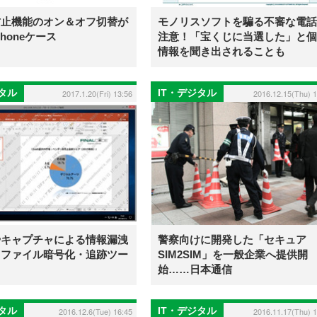
防止機能のオン＆オフ切替が
モノリスソフトを騙る不審な電話
honeケース
注意！「宝くじに当選した」と個
情報を聞き出されることも
ジタル
IT・デジタル
2017.1.20(Fri) 13:56
2016.12.15(Thu) 1
やキャプチャによる情報漏洩
警察向けに開発した「セキュア
！ファイル暗号化・追跡ツー
SIM2SIM」を一般企業へ提供開
始……日本通信
ジタル
IT・デジタル
2016.12.6(Tue) 16:45
2016.11.17(Thu) 1