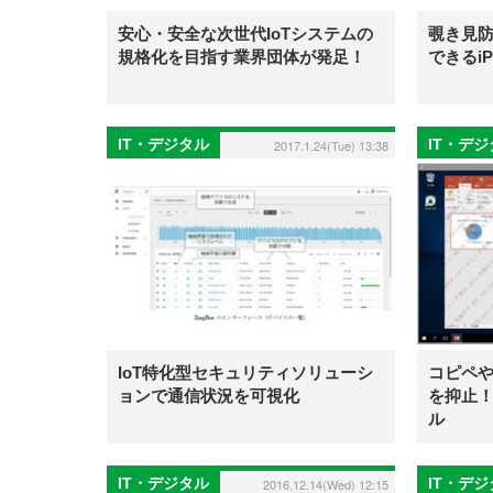
安心・安全な次世代IoTシステムの
覗き見
規格化を目指す業界団体が発足！
できるiP
IT・デジタル
IT・デ
2017.1.24(Tue) 13:38
IoT特化型セキュリティソリューシ
コピペ
ョンで通信状況を可視化
を抑止
ル
IT・デジタル
IT・デ
2016.12.14(Wed) 12:15