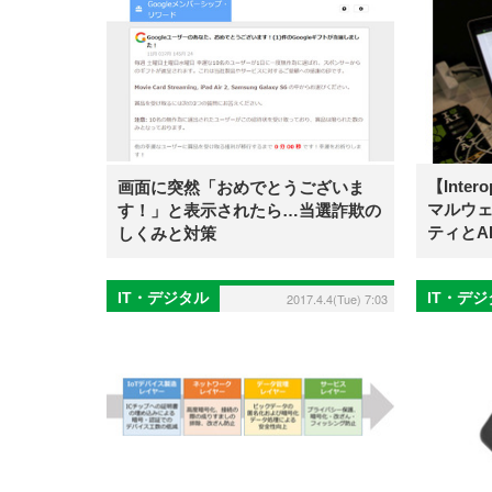
【Inter
画面に突然「おめでとうございま
マルウェ
す！」と表示されたら…当選詐欺の
ティとA
しくみと対策
IT・デジタル
IT・デ
2017.4.4(Tue) 7:03