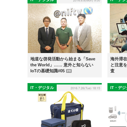
2016.8.8(Mon) 9:00
地道な啓発活動から始まる「Save
海外滞在
the World」…… 意外と知らない
と注意
IoTの基礎知識#05
査
PR
IT・デジタル
IT・デ
2016.7.26(Tue) 18:15