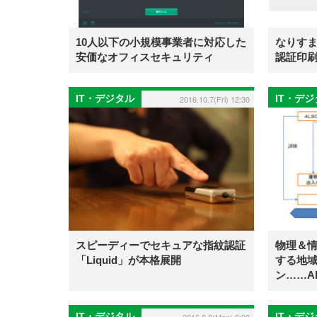
10人以下の小規模事業者に対応した
なりす
安価なオフィスセキュリティ
認証印
IT・デジタル
IT・デ
2016.10.7(Fri) 12:30
スピーディーでセキュアな指紋認証
物理＆
「Liquid」が本格展開
する地
ン……A
IT・デジタル
IT・デ