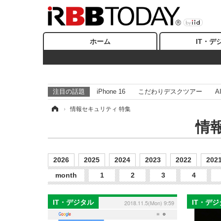
ホーム
IT・デ
注目の話題
iPhone 16
こだわりデスクツアー
A
ホーム
›
情報セキュリティ 特集
情
2026
2025
2024
2023
2022
202
month
1
2
3
4
IT・デジタル
IT・デ
2018.11.5(Mon) 9:59