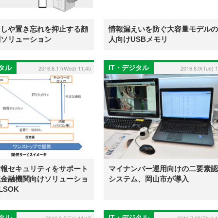
ましや置き忘れを抑止する顔
情報漏えいを防ぐ大容量モデルの
刷ソリューション
人向けUSBメモリ
ジタル
IT・デジタル
2016.8.17(Wed) 11:45
2016.8.9(Tue) 
情報セキュリティをサポート
マイナンバー運用向けの二要素認
域金融機関向けソリューショ
システム、岡山市が導入
LSOK
ジタル
IT・デジタル