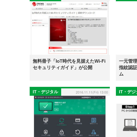
無料冊子「IoT時代を見据えたWi-Fi
一元管
セキュリティガイド」が公開
指紋認証
ム
IT・デジタル
IT・デ
2016.11.11(Fri) 13:00