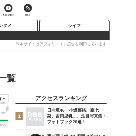
YouTube
RSS
ンタメ
ライフ
※本サイトはアフィリエイト広告を利用しています
一覧
アクセスランキング
 »
2
日向坂46・小坂菜緒、森七
菜、吉岡里帆……注目写真集・
フォトブック20選！
2:27