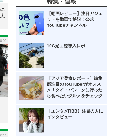
特集・連載
に
【動画レビュー】注目ガジェ
人
ットを動画で解説！公式
YouTubeチャンネル
0:00
10G光回線導入レポ
【アジア美食レポート】編集
部注目のYouTuberがオスス
メ！タイ・バンコクに行った
ら食べたいグルメをチェック
【エンタメRBB】注目の人に
インタビュー
2:45