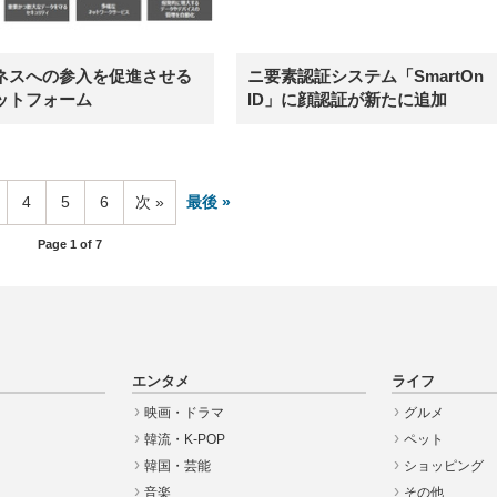
ジネスへの参入を促進させる
ニ要素認証システム「SmartOn
ラットフォーム
ID」に顔認証が新たに追加
4
5
6
次
最後
Page 1 of 7
エンタメ
ライフ
映画・ドラマ
グルメ
韓流・K-POP
ペット
韓国・芸能
ショッピング
音楽
その他