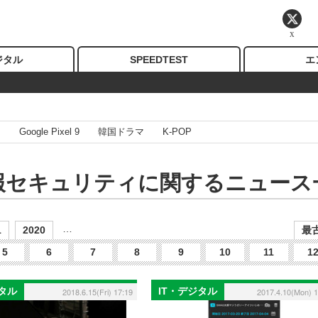
X
ジタル
SPEEDTEST
エ
I
Google Pixel 9
韓国ドラマ
K-POP
報セキュリティに関するニュース
…
1
2020
最古
5
6
7
8
9
10
11
1
ジタル
IT・デジタル
2018.6.15(Fri) 17:19
2017.4.10(Mon) 1