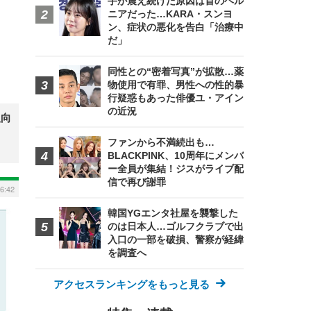
手が震え続けた原因は首のヘル
ニアだった…KARA・スンヨ
ン、症状の悪化を告白「治療中
だ」
同性との“密着写真”が拡散…薬
物使用で有罪、男性への性的暴
行疑惑もあった俳優ユ・アイン
の近況
人向
ファンから不満続出も…
BLACKPINK、10周年にメンバ
ー全員が集結！ジスがライブ配
信で再び謝罪
16:42
韓国YGエンタ社屋を襲撃した
のは日本人…ゴルフクラブで出
入口の一部を破損、警察が経緯
を調査へ
アクセスランキングをもっと見る