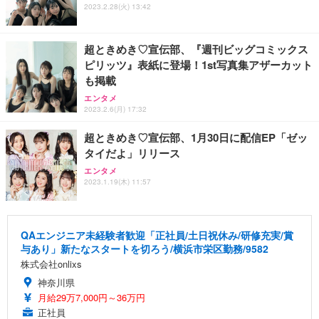
2023.2.28(火) 13:42
超ときめき♡宣伝部、『週刊ビッグコミックス
ピリッツ』表紙に登場！1st写真集アザーカット
も掲載
エンタメ
2023.2.6(月) 17:32
超ときめき♡宣伝部、1月30日に配信EP「ゼッ
タイだよ」リリース
エンタメ
2023.1.19(木) 11:57
QAエンジニア未経験者歓迎「正社員/土日祝休み/研修充実/賞
与あり」新たなスタートを切ろう/横浜市栄区勤務/9582
株式会社onlixs
神奈川県
月給29万7,000円～36万円
正社員