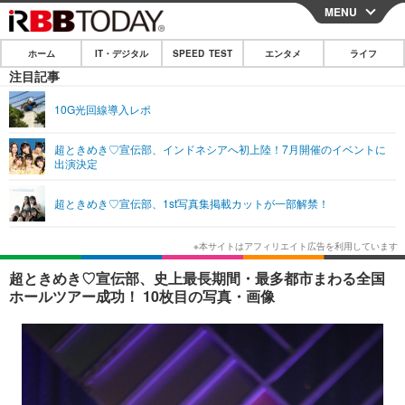
MENU
CLOSE
ホーム
IT・デジタル
SPEED TEST
エンタメ
ライフ
ホーム
注目記事
IT・デジタル
10G光回線導入レポ
IT・デジタルTOP
スマートフォン
SPEED TEST
超ときめき♡宣伝部、インドネシアへ初上陸！7月開催のイベントに
出演決定
ネタ
ガジェット・ツール
エンタメ
超ときめき♡宣伝部、1st写真集掲載カットが一部解禁！
ショッピング
その他
エンタメTOP
映画・ドラマ
ライフ
韓流・K-POP
韓国・芸能
ライフTOP
グルメ
リリース一覧
超ときめき♡宣伝部、史上最長期間・最多都市まわる全国
音楽
スポーツ
ペット
ショッピング
ホールツアー成功！ 10枚目の写真・画像
プッシュ通知の停止方法
グラビア
ブログ
その他
ショッピング
その他