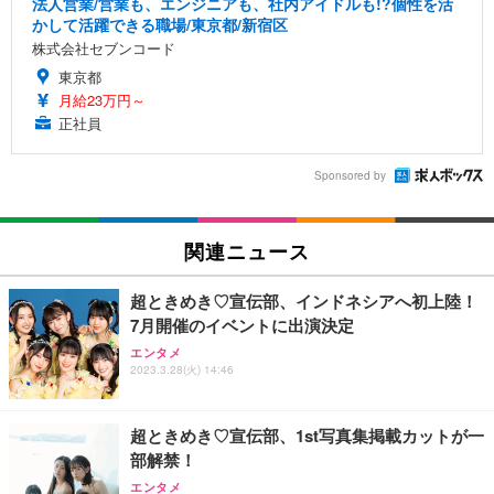
法人営業/営業も、エンジニアも、社内アイドルも!?個性を活
かして活躍できる職場/東京都/新宿区
株式会社セブンコード
東京都
月給23万円～
正社員
Sponsored by
関連ニュース
超ときめき♡宣伝部、インドネシアへ初上陸！
7月開催のイベントに出演決定
エンタメ
2023.3.28(火) 14:46
超ときめき♡宣伝部、1st写真集掲載カットが一
部解禁！
エンタメ