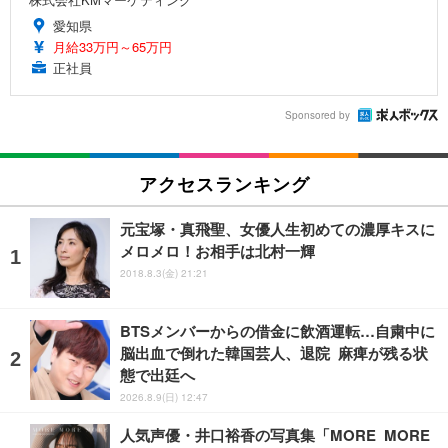
愛知県
月給33万円～65万円
正社員
Sponsored by
アクセスランキング
元宝塚・真飛聖、女優人生初めての濃厚キスに
メロメロ！お相手は北村一輝
2018.8.3(金) 21:21
BTSメンバーからの借金に飲酒運転…自粛中に
脳出血で倒れた韓国芸人、退院 麻痺が残る状
態で出廷へ
2026.8.9(日) 12:47
人気声優・井口裕香の写真集「MORE MORE