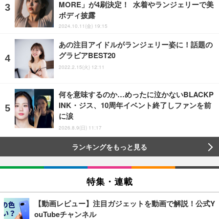
MORE」が4刷決定！ 水着やランジェリーで美
ボディ披露
2024.10.11(金) 19:15
あの注目アイドルがランジェリー姿に！話題の
グラビアBEST20
2022.2.15(火) 12:11
何を意味するのか…めったに泣かないBLACKP
INK・ジス、10周年イベント終了しファンを前
に涙
2026.8.9(日) 11:17
ランキングをもっと見る
特集・連載
【動画レビュー】注目ガジェットを動画で解説！公式Y
ouTubeチャンネル