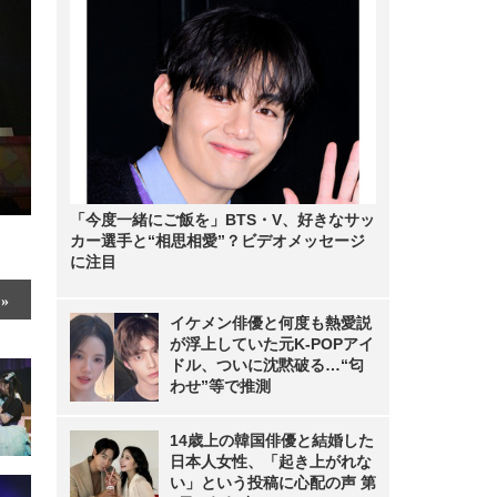
「今度一緒にご飯を」BTS・V、好きなサッ
カー選手と“相思相愛”？ビデオメッセージ
に注目
イケメン俳優と何度も熱愛説
が浮上していた元K-POPアイ
ドル、ついに沈黙破る…“匂
わせ”等で推測
14歳上の韓国俳優と結婚した
日本人女性、「起き上がれな
い」という投稿に心配の声 第