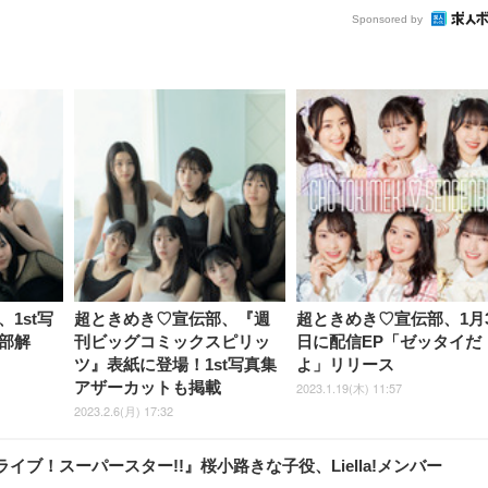
Sponsored by
1st写
超ときめき♡宣伝部、『週
超ときめき♡宣伝部、1月3
部解
刊ビッグコミックスピリッ
日に配信EP「ゼッタイだ
ツ』表紙に登場！1st写真集
よ」リリース
アザーカットも掲載
2023.1.19(木) 11:57
2023.2.6(月) 17:32
ブ！スーパースター!!』桜小路きな子役、Liella!メンバー