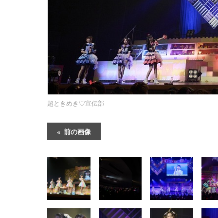
超ときめき♡宣伝部
前の画像