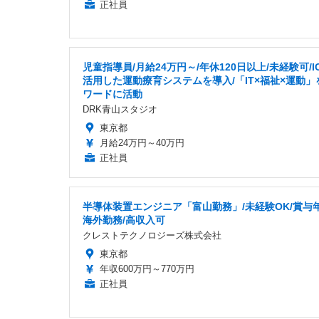
正社員
児童指導員/月給24万円～/年休120日以上/未経験可/I
活用した運動療育システムを導入/「IT×福祉×運動」
ワードに活動
DRK青山スタジオ
東京都
月給24万円～40万円
正社員
半導体装置エンジニア「富山勤務」/未経験OK/賞与年
海外勤務/高収入可
クレストテクノロジーズ株式会社
東京都
年収600万円～770万円
正社員