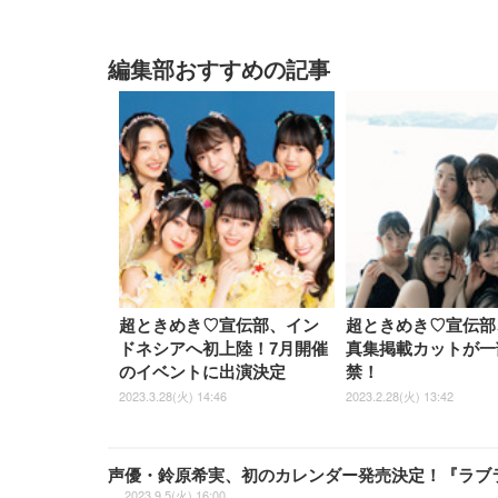
編集部おすすめの記事
超ときめき♡宣伝部、イン
超ときめき♡宣伝部、
ドネシアへ初上陸！7月開催
真集掲載カットが一
のイベントに出演決定
禁！
2023.3.28(火) 14:46
2023.2.28(火) 13:42
声優・鈴原希実、初のカレンダー発売決定！『ラブライ
2023.9.5(火) 16:00