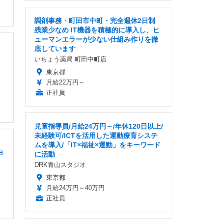
調剤事務・町田市中町・完全週休2日制
残業少なめ IT機器を積極的に導入し、ヒ
ューマンエラーが少ない仕組み作りを徹
底しています
いちょう薬局 町田中町店
東京都
月給22万円～
正社員
児童指導員/月給24万円～/年休120日以上/
未経験可/ICTを活用した運動療育システ
ムを導入/「IT×福祉×運動」をキーワード
ョ
に活動
DRK青山スタジオ
東京都
月給24万円～40万円
正社員