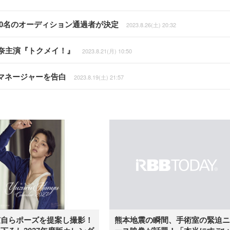
」で40名のオーディション通過者が決定
2023.8.26(土) 20:32
環奈主演『トクメイ！』
2023.8.21(月) 10:50
マネージャーを告白
2023.8.19(土) 21:57
弦自らポーズを提案し撮影！
熊本地震の瞬間、手術室の緊迫ニ