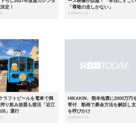
下ろし2027年度版カレンダ
ース映像が話題！「本当にすごい
売決定！
「尊敬の念しかない」
7日
2026年8月7日
クラフトビールを電車で満
HIKAKIN、熊本地震に2000万円
番搾り飲み放題も復活「近江
寄付 動画で募金方法を解説し支
026」運行
を呼びかけ
7日
2026年8月7日