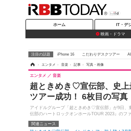
ホーム
IT・デ
映画・ドラマ
注目の話題
iPhone 16
こだわりデスクツアー
A
ホーム
›
エンタメ
›
音楽
›
記事
›
写真・画像
エンタメ
音楽
超ときめき♡宣伝部、史上
ツアー成功！ 6枚目の写真
アイドルグループ「超ときめき♡宣伝部」が9日、
伝部のハートロックオンホールTOUR 2023』の
関連ニュース