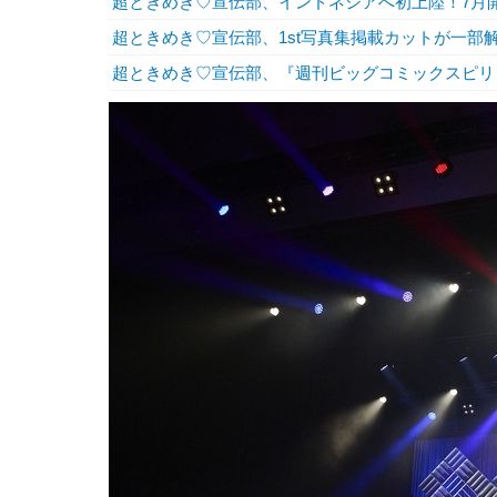
超ときめき♡宣伝部、インドネシアへ初上陸！7月
超ときめき♡宣伝部、1st写真集掲載カットが一部
超ときめき♡宣伝部、『週刊ビッグコミックスピリ