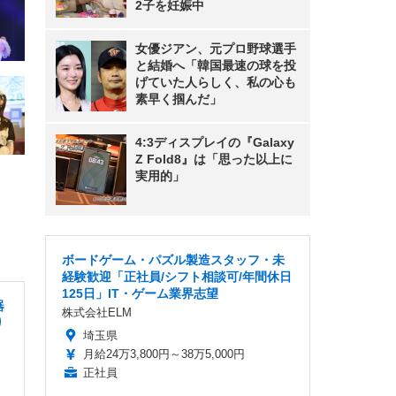
2子を妊娠中
女優ジアン、元プロ野球選手
と結婚へ「韓国最速の球を投
げていた人らしく、私の心も
素早く掴んだ」
4:3ディスプレイの『Galaxy
Z Fold8』は「思った以上に
実用的」
ボードゲーム・パズル製造スタッフ・未
経験歓迎「正社員/シフト相談可/年間休日
125日」IT・ゲーム業界志望
器
株式会社ELM
り
埼玉県
月給24万3,800円～38万5,000円
正社員