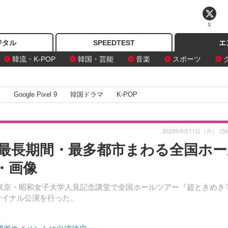
X
ジタル
SPEEDTEST
エ
韓流・K-POP
韓国・芸能
音楽
スポーツ
I
Google Pixel 9
韓国ドラマ
K-POP
2023年9月11日（月） 15
最長期間・最多都市まわる全国ホー
・画像
東京・昭和女子大学人見記念講堂で全国ホールツアー『超ときめき
ファイナル公演を行った。