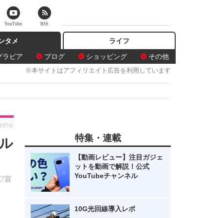
YouTube
RSS
ンタメ
ライフ
グラビア
ブログ
ショッピング
その他
※本サイトはアフィリエイト広告を利用しています
時57分
特集・連載
ル
【動画レビュー】注目ガジェ
ットを動画で解説！公式
YouTubeチャンネル
♡宣
10G光回線導入レポ