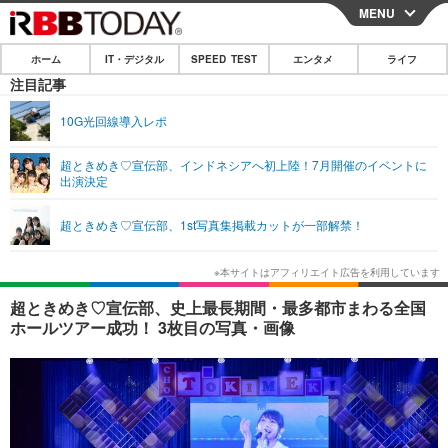
MENU
CLOSE
ホーム
IT・デジタル
SPEED TEST
エンタメ
ライフ
ホーム
注目記事
IT・デジタル
10G光回線導入レポ
IT・デジタルTOP
スマートフォン
SPEED TEST
超ときめき♡宣伝部、インドネシアへ初上陸！7月開催のイベントに
出演決定
ネタ
ガジェット・ツール
エンタメ
超ときめき♡宣伝部、1st写真集掲載カットが一部解禁！
ショッピング
その他
エンタメTOP
映画・ドラマ
ライフ
韓流・K-POP
韓国・芸能
ライフTOP
グルメ
リリース一覧
超ときめき♡宣伝部、史上最長期間・最多都市まわる全国
音楽
スポーツ
ペット
ショッピング
ホールツアー成功！ 3枚目の写真・画像
プッシュ通知の停止方法
グラビア
ブログ
その他
ショッピング
その他