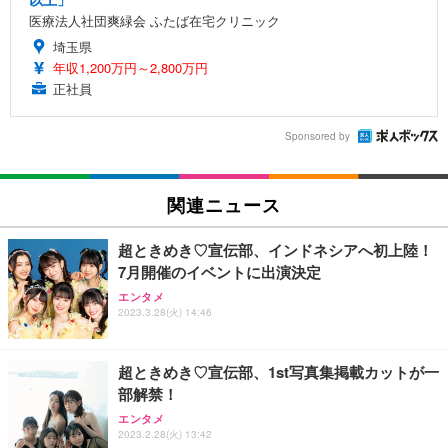
医療法人社団爽緑会 ふたば在宅クリニック
埼玉県
年収1,200万円～2,800万円
正社員
Sponsored by
関連ニュース
超ときめき♡宣伝部、インドネシアへ初上陸！
7月開催のイベントに出演決定
エンタメ
2023.3.28(火) 14:46
超ときめき♡宣伝部、1st写真集掲載カットが一
部解禁！
エンタメ
2023.2.28(火) 13:42