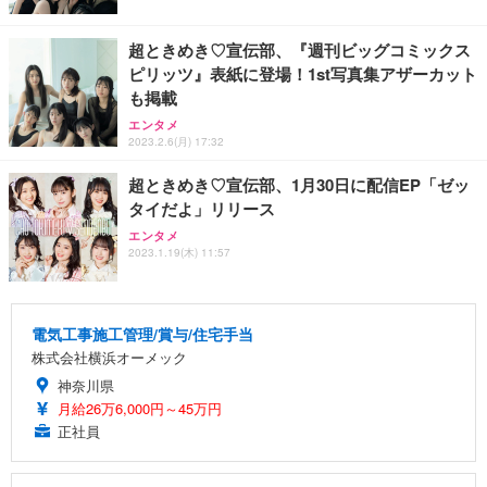
超ときめき♡宣伝部、『週刊ビッグコミックス
ピリッツ』表紙に登場！1st写真集アザーカット
も掲載
エンタメ
2023.2.6(月) 17:32
超ときめき♡宣伝部、1月30日に配信EP「ゼッ
タイだよ」リリース
エンタメ
2023.1.19(木) 11:57
電気工事施工管理/賞与/住宅手当
株式会社横浜オーメック
神奈川県
月給26万6,000円～45万円
正社員