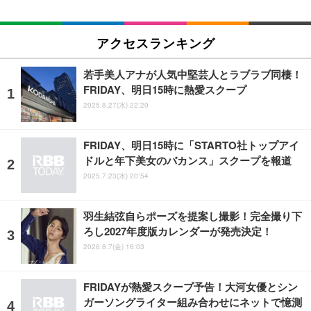
アクセスランキング
若手美人アナが人気中堅芸人とラブラブ同棲！
FRIDAY、明日15時に熱愛スクープ
2025.8.27(水) 22:20
FRIDAY、明日15時に「STARTO社トップアイ
ドルと年下美女のバカンス」スクープを報道
2025.7.23(水) 20:54
羽生結弦自らポーズを提案し撮影！完全撮り下
ろし2027年度版カレンダーが発売決定！
2026.8.7(金) 16:03
FRIDAYが熱愛スクープ予告！大河女優とシン
ガーソングライター組み合わせにネットで憶測