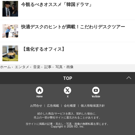
今観るべきオススメ「韓国ドラマ」
快適デスクのヒントが満載！こだわりデスクツアー
【進化するオフィス】
写真・画像
ホーム
›
エンタメ
›
音楽
›
記事
›
TOP
Home
X
YouTube
お問合せ
広告掲載
会社概要
個人情報保護方針
紹介した商品/サービスを購入、契約した場合に、
売上の一部が弊社サイトに還元されることがあります。
当サイトに掲載の記事・見出し・写真・画像の無断転載を禁じます。
Copyright © 2026 IID, Inc.