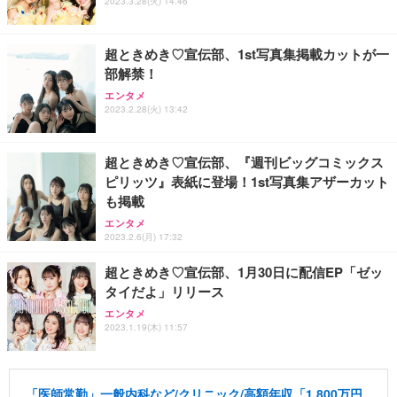
2023.3.28(火) 14:46
超ときめき♡宣伝部、1st写真集掲載カットが一
部解禁！
エンタメ
2023.2.28(火) 13:42
超ときめき♡宣伝部、『週刊ビッグコミックス
ピリッツ』表紙に登場！1st写真集アザーカット
も掲載
エンタメ
2023.2.6(月) 17:32
超ときめき♡宣伝部、1月30日に配信EP「ゼッ
タイだよ」リリース
エンタメ
2023.1.19(木) 11:57
「医師常勤」一般内科など/クリニック/高額年収「1,800万円