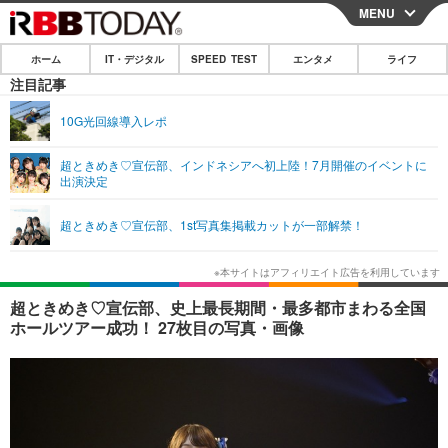
MENU
CLOSE
ホーム
IT・デジタル
SPEED TEST
エンタメ
ライフ
ホーム
注目記事
IT・デジタル
10G光回線導入レポ
IT・デジタルTOP
スマートフォン
SPEED TEST
超ときめき♡宣伝部、インドネシアへ初上陸！7月開催のイベントに
出演決定
ネタ
ガジェット・ツール
エンタメ
超ときめき♡宣伝部、1st写真集掲載カットが一部解禁！
ショッピング
その他
エンタメTOP
映画・ドラマ
ライフ
韓流・K-POP
韓国・芸能
ライフTOP
グルメ
リリース一覧
超ときめき♡宣伝部、史上最長期間・最多都市まわる全国
音楽
スポーツ
ペット
ショッピング
ホールツアー成功！ 27枚目の写真・画像
プッシュ通知の停止方法
グラビア
ブログ
その他
ショッピング
その他