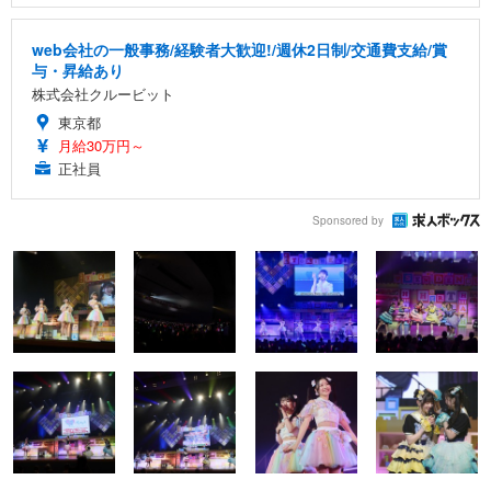
web会社の一般事務/経験者大歓迎!/週休2日制/交通費支給/賞
与・昇給あり
株式会社クルービット
東京都
月給30万円～
正社員
Sponsored by