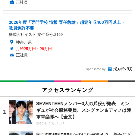
正社員
2026年度「専門学校 情報 専任教諭」想定年収400万円以上・
教員免許不要
株式会社イスト 案件番号:2159
神奈川県
月給25万円～28万円
正社員
Sponsored by
アクセスランキング
SEVENTEENメンバー3人の兵役が発表 ミン
ギュが社会服務要員、スングァン＆ディノは陸
軍軍楽隊へ【全文】
2026.8.10(月) 11:17
同じSEVENTEENなのになぜ違う？ 新たに兵