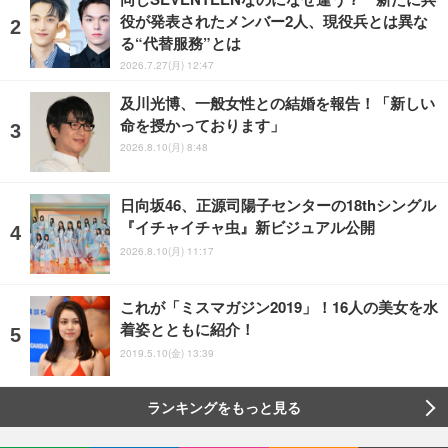
役が発表されたメンバー2人、現役兵とは異な
る“代替服務”とは
2026.7.27(月) 12:47
及川光博、一般女性との結婚を報告！「新しい
命を授かっております」
2026.8.10(月) 8:48
日向坂46、正源司陽子センターの18thシングル
『イチャイチャ虫』新ビジュアル公開
2026.8.10(月) 11:17
これが「ミスマガジン2019」！16人の美女を水
着姿とともに紹介！
2019.5.10(金) 13:39
ランキングをもっと見る