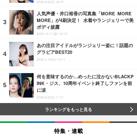
2026.8.9(日) 12:47
人気声優・井口裕香の写真集「MORE MORE
MORE」が4刷決定！ 水着やランジェリーで美
ボディ披露
2024.10.11(金) 19:15
あの注目アイドルがランジェリー姿に！話題の
グラビアBEST20
2022.2.15(火) 12:11
何を意味するのか…めったに泣かないBLACKP
INK・ジス、10周年イベント終了しファンを前
に涙
2026.8.9(日) 11:17
ランキングをもっと見る
特集・連載