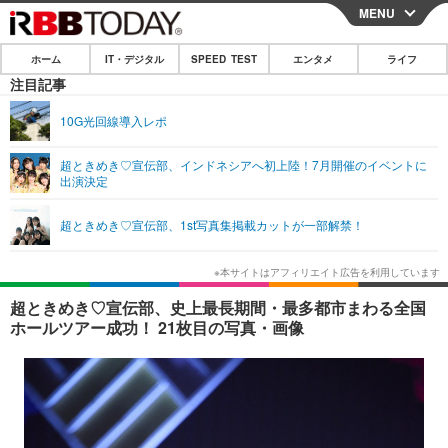
MENU
CLOSE
ホーム
IT・デジタル
SPEED TEST
エンタメ
ライフ
ホーム
注目記事
IT・デジタル
10G光回線導入レポ
IT・デジタルTOP
スマートフォン
SPEED TEST
超ときめき♡宣伝部、インドネシアへ初上陸！7月開催のイベントに
出演決定
ネタ
ガジェット・ツール
エンタメ
超ときめき♡宣伝部、1st写真集掲載カットが一部解禁！
ショッピング
その他
エンタメTOP
映画・ドラマ
ライフ
韓流・K-POP
韓国・芸能
ライフTOP
グルメ
リリース一覧
超ときめき♡宣伝部、史上最長期間・最多都市まわる全国
音楽
スポーツ
ペット
ショッピング
ホールツアー成功！ 21枚目の写真・画像
プッシュ通知の停止方法
グラビア
ブログ
その他
ショッピング
その他