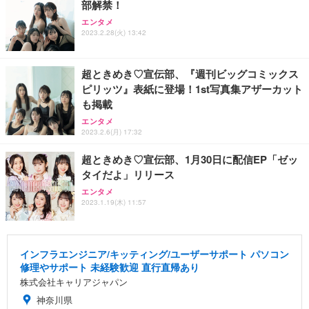
部解禁！
エンタメ
2023.2.28(火) 13:42
超ときめき♡宣伝部、『週刊ビッグコミックス
ピリッツ』表紙に登場！1st写真集アザーカット
も掲載
エンタメ
2023.2.6(月) 17:32
超ときめき♡宣伝部、1月30日に配信EP「ゼッ
タイだよ」リリース
エンタメ
2023.1.19(木) 11:57
インフラエンジニア/キッティング/ユーザーサポート パソコン
修理やサポート 未経験歓迎 直行直帰あり
株式会社キャリアジャパン
神奈川県