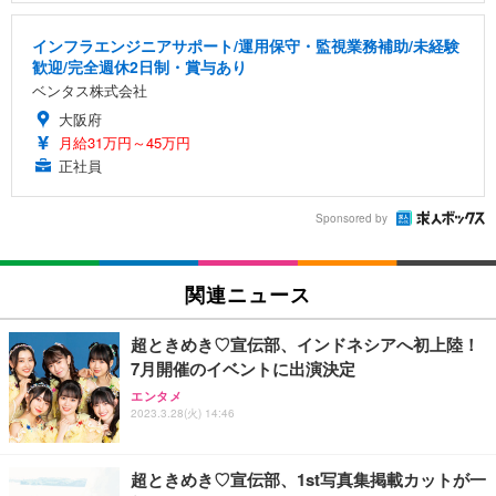
インフラエンジニアサポート/運用保守・監視業務補助/未経験
歓迎/完全週休2日制・賞与あり
ベンタス株式会社
大阪府
月給31万円～45万円
正社員
Sponsored by
関連ニュース
超ときめき♡宣伝部、インドネシアへ初上陸！
7月開催のイベントに出演決定
エンタメ
2023.3.28(火) 14:46
超ときめき♡宣伝部、1st写真集掲載カットが一