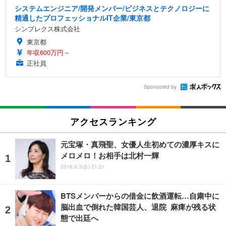
システムエンジニア/開発メンバー/ビジネスとテクノロジーに
精通したプロフェッショナルIT企業/東京都
シンプレクス株式会社
東京都
年収600万円～
正社員
Sponsored by
アクセスランキング
元宝塚・真飛聖、女優人生初めての濃厚キスに
メロメロ！お相手は北村一輝
2018.8.3(金) 21:21
BTSメンバーからの借金に飲酒運転…自粛中に
脳出血で倒れた韓国芸人、退院 麻痺が残る状
態で出廷へ