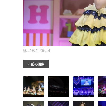
超ときめき♡宣伝部
前の画像