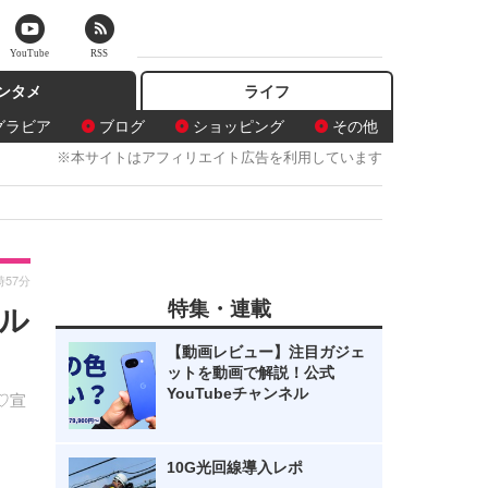
YouTube
RSS
ンタメ
ライフ
グラビア
ブログ
ショッピング
その他
※本サイトはアフィリエイト広告を利用しています
時57分
特集・連載
ル
【動画レビュー】注目ガジェ
ットを動画で解説！公式
YouTubeチャンネル
♡宣
10G光回線導入レポ