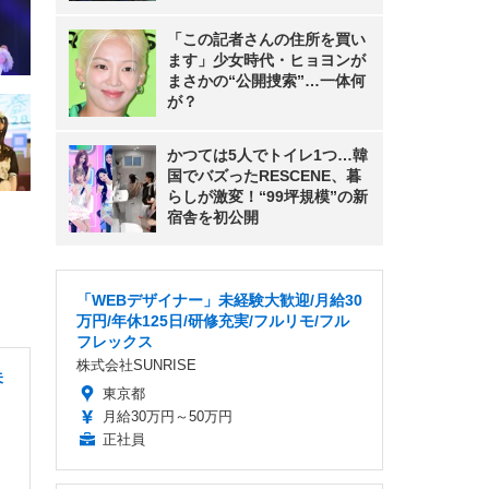
「この記者さんの住所を買い
ます」少女時代・ヒョヨンが
まさかの“公開捜索”…一体何
が？
かつては5人でトイレ1つ…韓
国でバズったRESCENE、暮
らしが激変！“99坪規模”の新
宿舎を初公開
「WEBデザイナー」未経験大歓迎/月給30
万円/年休125日/研修充実/フルリモ/フル
フレックス
株式会社SUNRISE
未
東京都
月給30万円～50万円
正社員