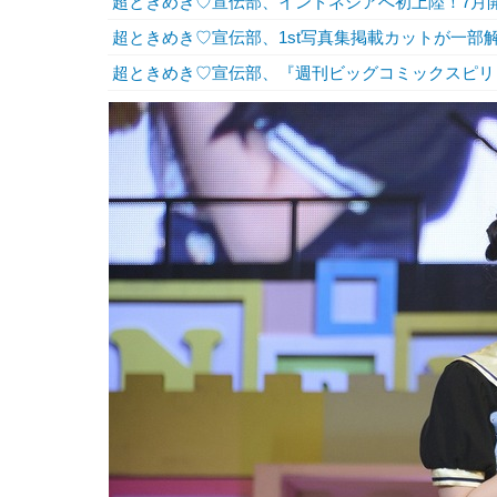
超ときめき♡宣伝部、インドネシアへ初上陸！7月
超ときめき♡宣伝部、1st写真集掲載カットが一部
超ときめき♡宣伝部、『週刊ビッグコミックスピリ