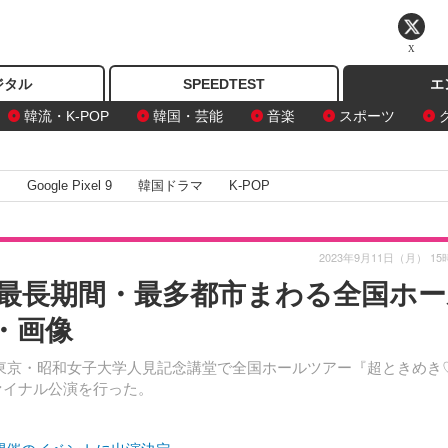
X
ジタル
SPEEDTEST
エ
韓流・K-POP
韓国・芸能
音楽
スポーツ
I
Google Pixel 9
韓国ドラマ
K-POP
2023年9月11日（月） 15
最長期間・最多都市まわる全国ホー
・画像
東京・昭和女子大学人見記念講堂で全国ホールツアー『超ときめき
ファイナル公演を行った。