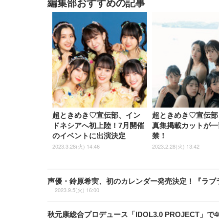
編集部おすすめの記事
超ときめき♡宣伝部、イン
超ときめき♡宣伝部、
ドネシアへ初上陸！7月開催
真集掲載カットが一
のイベントに出演決定
禁！
2023.3.28(火) 14:46
2023.2.28(火) 13:42
声優・鈴原希実、初のカレンダー発売決定！『ラブライ
2023.9.5(火) 16:00
秋元康総合プロデュース「IDOL3.0 PROJECT