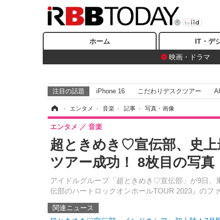
ホーム
IT・デ
映画・ドラマ
注目の話題
iPhone 16
こだわりデスクツアー
A
ホーム
›
エンタメ
›
音楽
›
記事
›
写真・画像
エンタメ
音楽
超ときめき♡宣伝部、史上
ツアー成功！ 8枚目の写真
アイドルグループ「超ときめき♡宣伝部」が9日、
伝部のハートロックオンホールTOUR 2023』の
関連ニュース