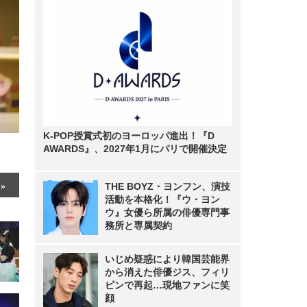
K-POP授賞式初のヨーロッパ進出！『D
AWARDS』、2027年1月にパリで開催決定
THE BOYZ・ヨンフン、演技
活動を本格化！『ウ・ヨン
ウ』女優ら所属の俳優専門事
務所と専属契約
いじめ疑惑により韓国芸能界
から消えた俳優ジス、フィリ
ピンで再起…現地ファンに笑
顔