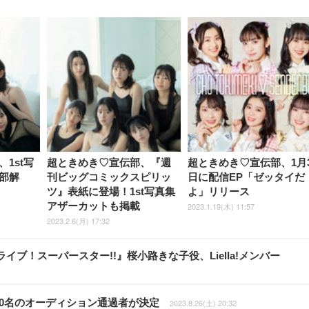
1st写
超ときめき♡宣伝部、『週
超ときめき♡宣伝部、1月3
部解
刊ビッグコミックスピリッ
日に配信EP「ゼッタイだ
ツ』表紙に登場！1st写真集
よ」リリース
アザーカットも掲載
2023.1.19(木) 11:57
2023.2.6(月) 17:32
ブ！スーパースター!!』桜小路きな子役、Liella!メンバー
」で40名のオーディション通過者が決定
2023.8.26(土) 20:32