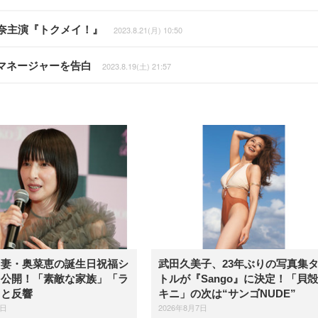
環奈主演『トクメイ！』
2023.8.21(月) 10:50
マネージャーを告白
2023.8.19(土) 21:57
、妻・奥菜恵の誕生日祝福シ
武田久美子、23年ぶりの写真集
を公開！「素敵な家族」「ラ
トルが『Sango』に決定！「貝
」と反響
キニ」の次は“サンゴNUDE”
7日
2026年8月7日