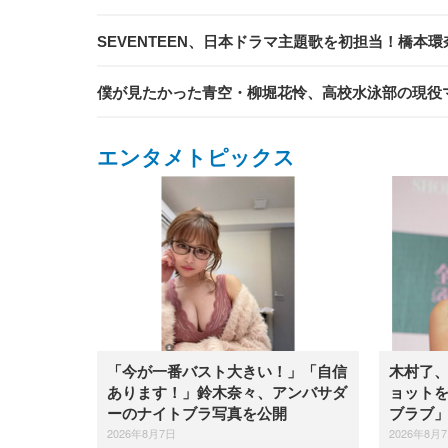
SEVENTEEN、日本ドラマ主題歌を初担当！橋本
僕が見たかった青空・柳堀花怜、高校水泳部の現役
エンタメトピックス
「今が一番バスト大きい！」「自信
木村了
あります！」鈴木奈々、アンバサダ
ョット
ーのナイトブラ写真を公開
ブラブ
2026年8月7日
2026年8月