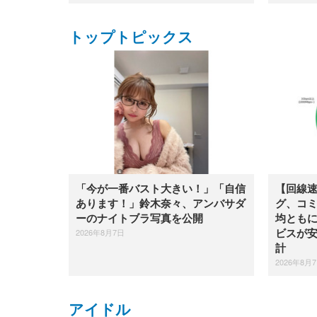
トップトピックス
「今が一番バスト大きい！」「自信
【回線速
あります！」鈴木奈々、アンバサダ
グ、コミ
ーのナイトブラ写真を公開
均とも
2026年8月7日
ビスが安
計
2026年8月
アイドル