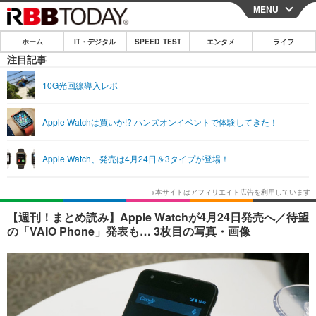
MENU
CLOSE
ホーム
IT・デジタル
SPEED TEST
エンタメ
ライフ
ホーム
注目記事
IT・デジタル
10G光回線導入レポ
IT・デジタルTOP
スマートフォン
SPEED TEST
Apple Watchは買いか!? ハンズオンイベントで体験してきた！
ネタ
ガジェット・ツール
エンタメ
Apple Watch、発売は4月24日＆3タイプが登場！
ショッピング
その他
エンタメTOP
映画・ドラマ
ライフ
韓流・K-POP
韓国・芸能
ライフTOP
グルメ
リリース一覧
【週刊！まとめ読み】Apple Watchが4月24日発売へ／待望
音楽
スポーツ
ペット
ショッピング
の「VAIO Phone」発表も… 3枚目の写真・画像
プッシュ通知の停止方法
グラビア
ブログ
その他
ショッピング
その他