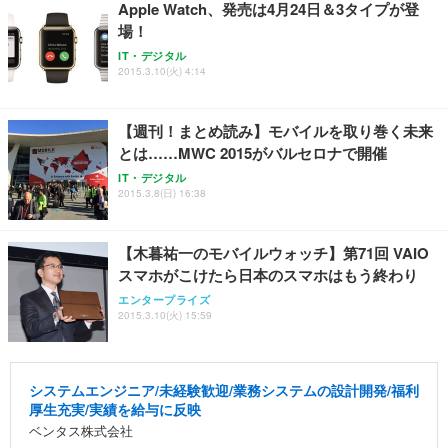
Apple Watch、発売は4月24日＆3タイプが登
場！
IT・デジタル
2015.3.10(火) 4:14
【週刊！まとめ読み】モバイルを取り巻く未来
とは……MWC 2015がバルセロナで開催
IT・デジタル
2015.3.8(日) 16:38
【木暮祐一のモバイルウォッチ】第71回 VAIO
スマホがこけたら日本のスマホはもう終わり
エンタープライズ
2015.3.10(火) 15:59
システムエンジニア/未経験歓迎/業務システムの設計開発/福利
厚生充実/実績を給与に反映
ベンタス株式会社