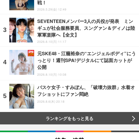
戦！
2026.5.29(金) 12:49
SEVENTEENメンバー3人の兵役が発表 ミン
ギュが社会服務要員、スングァン＆ディノは陸
軍軍楽隊へ【全文】
2026.8.10(月) 11:17
元SKE48・江籠裕奈の“エンジェルボディ”にう
っとり！週刊SPA!デジタルにて誌面カットが
公開
2026.8.10(月) 10:08
バスケ女子・すみぽん、「破壊力抜群」水着オ
フショットにファン悶絶
2026.8.6(木) 20:18
ランキングをもっと見る