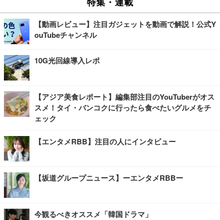
特集・連載
【動画レビュー】注目ガジェットを動画で解説！公式Y
ouTubeチャンネル
10G光回線導入レポ
【アジア美食レポート】編集部注目のYouTuberがオス
スメ！タイ・バンコクに行ったら食べたいグルメをチ
ェック
【エンタメRBB】注目の人にインタビュー
【坂道グループニュース】ーエンタメRBBー
今観るべきオススメ「韓国ドラマ」