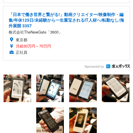
「日本で働き世界と繋がる!」動画クリエイター/映像制作・編
集/年休125日/未経験から一生重宝されるIT人材へ/転勤なし/海
外展開 3357
株式会社TheNewGate「3600」
東京都
月給30万円～70万円
正社員
Sponsored by