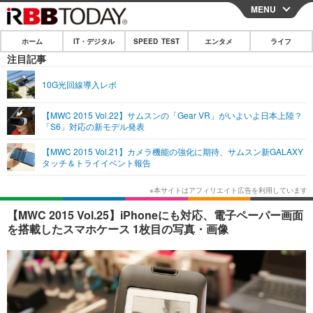
MENU
CLOSE
ホーム
IT・デジタル
SPEED TEST
エンタメ
ライフ
ホーム
注目記事
IT・デジタル
10G光回線導入レポ
IT・デジタルTOP
スマートフォン
SPEED TEST
【MWC 2015 Vol.22】サムスンの「Gear VR」がいよいよ日本上陸？
「S6」対応の新モデル発表
ネタ
ガジェット・ツール
エンタメ
【MWC 2015 Vol.21】カメラ機能の強化に期待、サムスン新GALAXY
ショッピング
その他
タッチ＆トライイベント報告
エンタメTOP
映画・ドラマ
ライフ
韓流・K-POP
韓国・芸能
ライフTOP
グルメ
リリース一覧
【MWC 2015 Vol.25】iPhoneにも対応、電子ペーパー画面
音楽
スポーツ
ペット
ショッピング
を搭載したスマホケース 1枚目の写真・画像
プッシュ通知の停止方法
グラビア
ブログ
その他
ショッピング
その他