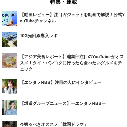
特集・連載
【動画レビュー】注目ガジェットを動画で解説！公式Y
ouTubeチャンネル
10G光回線導入レポ
【アジア美食レポート】編集部注目のYouTuberがオス
スメ！タイ・バンコクに行ったら食べたいグルメをチ
ェック
【エンタメRBB】注目の人にインタビュー
【坂道グループニュース】ーエンタメRBBー
今観るべきオススメ「韓国ドラマ」