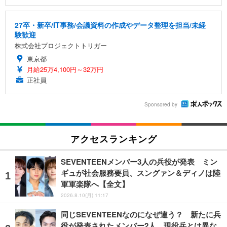
27卒・新卒/IT事務/会議資料の作成やデータ整理を担当/未経
験歓迎
株式会社プロジェクトトリガー
東京都
月給25万4,100円～32万円
正社員
Sponsored by
アクセスランキング
SEVENTEENメンバー3人の兵役が発表 ミン
ギュが社会服務要員、スングァン＆ディノは陸
軍軍楽隊へ【全文】
2026.8.10(月) 11:17
同じSEVENTEENなのになぜ違う？ 新たに兵
役が発表されたメンバー2人、現役兵とは異な