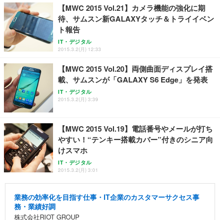
【MWC 2015 Vol.21】カメラ機能の強化に期
待、サムスン新GALAXYタッチ＆トライイベン
ト報告
IT・デジタル
2015.3.2(月) 12:33
【MWC 2015 Vol.20】両側曲面ディスプレイ搭
載、サムスンが「GALAXY S6 Edge」を発表
IT・デジタル
2015.3.2(月) 3:39
【MWC 2015 Vol.19】電話番号やメールが打ち
やすい！“テンキー搭載カバー”付きのシニア向
けスマホ
IT・デジタル
2015.3.2(月) 3:01
業務の効率化を目指す仕事・IT企業のカスタマーサクセス事
務・業績好調
株式会社RIOT GROUP