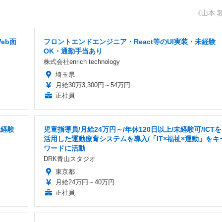
《山本 
eb面
フロントエンドエンジニア・React等のUI実装・未経験
OK・通勤手当あり
株式会社enrich technology
埼玉県
月給30万3,300円～54万円
正社員
未経験
児童指導員/月給24万円～/年休120日以上/未経験可/ICTを
活用した運動療育システムを導入/「IT×福祉×運動」をキ
ワードに活動
DRK青山スタジオ
東京都
月給24万円～40万円
正社員