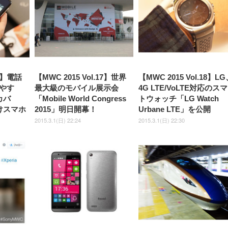
ック)
ト)
19】電話
【MWC 2015 Vol.17】世界
【MWC 2015 Vol.18】L
やす
最大級のモバイル展示会
4G LTE/VoLTE対応のス
カバ
「Mobile World Congress
トウォッチ「LG Watch
けスマホ
2015」明日開幕！
Urbane LTE」を公開
2015.3.1(日) 22:24
2015.3.1(日) 22:30