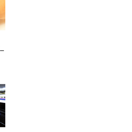
G、
マー