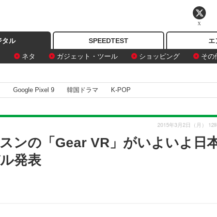
X
ジタル
SPEEDTEST
エ
ン
ネタ
ガジェット・ツール
ショッピング
その
I
Google Pixel 9
韓国ドラマ
K-POP
2015年3月2日（月） 12
】サムスンの「Gear VR」がいよいよ日
デル発表