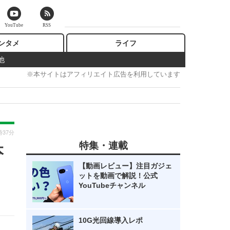
YouTube
RSS
ンタメ
ライフ
他
※本サイトはアフィリエイト広告を利用しています
時37分
特集・連載
本
【動画レビュー】注目ガジェ
ットを動画で解説！公式
YouTubeチャンネル
10G光回線導入レポ