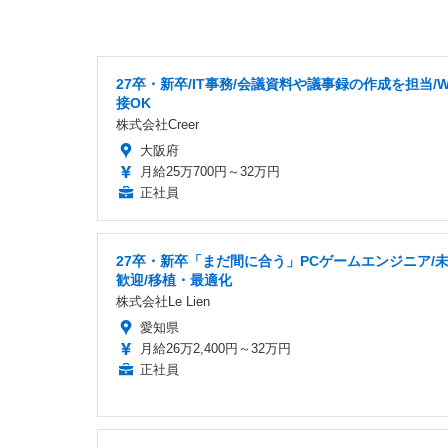
27卒・新卒/IT事務/会議資料や議事録の作成を担当/W
接OK
株式会社Creer
大阪府
月給25万700円～32万円
正社員
27卒・新卒「まだ間に合う」PCゲームエンジニア/
歓迎/移植・最適化
株式会社Le Lien
愛知県
月給26万2,400円～32万円
正社員