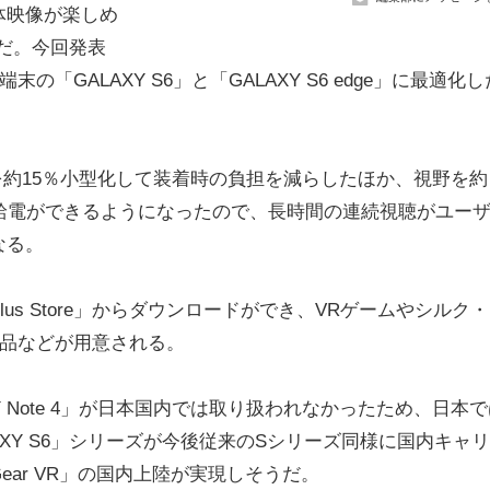
体映像が楽しめ
だ。今回発表
た最新端末の「GALAXY S6」と「GALAXY S6 edge」に最適化
を約15％小型化して装着時の負担を減らしたほか、視野を約
ら給電ができるようになったので、長時間の連続視聴がユー
なる。
lus Store」からダウンロードができ、VRゲームやシルク・
作品などが用意される。
Y Note 4」が日本国内では取り扱われなかったため、日本
XY S6」シリーズが今後従来のSシリーズ同様に国内キャ
ar VR」の国内上陸が実現しそうだ。