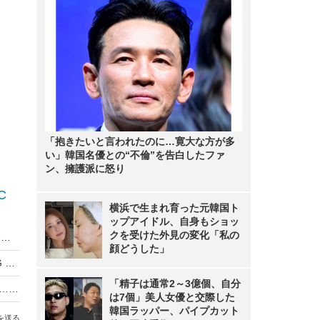
「抱きたいと言われたのに…寛大な方が多
い」韓国名優との“不倫”を告白したファ
ン、擁護派に怒り
C
横浜で生まれ育った元韓国ト
ップアイドル、自身もショッ
クを受けた外見の変化「私の
Galaxy S7か!? サムスンが21日に「Galaxy」新製品発表を予告【MWC 2016 Vol.1】
顔どうした」
LG、ミドルレンジのAndroidスマートフォン「LG Volt」発表
「精子は通常2～3億個、自分
freetelが「通話料いきなり半額」アプリを発表……Windows Phoneの詳細は明らかにせず
は7個」美人女優と交際した
韓国ラッパー、パイプカット
を送る