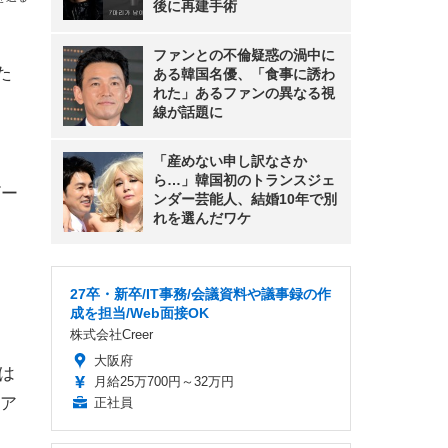
後に再建手術
ファンとの不倫疑惑の渦中に
した
ある韓国名優、「食事に誘わ
れた」あるファンの異なる視
線が話題に
「産めない申し訳なさか
ら…」韓国初のトランスジェ
ザー
ンダー芸能人、結婚10年で別
れを選んだワケ
27卒・新卒/IT事務/会議資料や議事録の作
成を担当/Web面接OK
株式会社Creer
大阪府
では
月給25万700円～32万円
リア
正社員