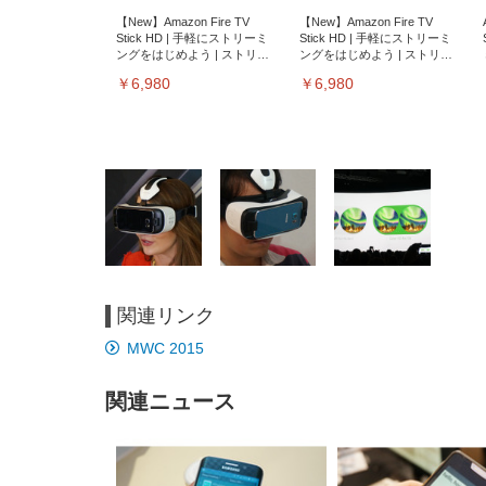
【New】Amazon Fire TV
【New】Amazon Fire TV
Stick HD | 手軽にストリーミ
Stick HD | 手軽にストリーミ
ングをはじめよう | ストリー
ングをはじめよう | ストリー
ミングメディアプレイヤー
ミングメディアプレイヤー
￥6,980
￥6,980
関連リンク
EIZO ビジネス向けプレミア
EIZO ビジネス向けプレミア
【純
[EdoErgo] オフィスチェア 椅
Amazonベーシック ペットシ
SIHOO B100 オフィスチェア
Amazonベーシック ペットシ
ムモニター | FlexScan
ムモニター | FlexScan
ニタ
MWC 2015
子 テレワーク 疲れない 跳ね
ーツ 薄型 レギュラー 1回使い
／デスクチェア メッシュチェ
ーツ 厚型 ワイド 42枚x2袋(84
EV3240X-WT | 31.5型4K
EV2740X-WT | 27.0型4K
ク付
上げ式アームレスト コンパク
捨て 無香料 ホワイト 300枚
ア 人間工学 疲れない ブラッ
枚) ホワイト(吸収面:ライトブ
UHD・USB Type-C・ホワイ
UHD・USB Type-C・ホワイ
ト 約105度ロッキング pc 事務
￥105,595
￥109,572
ク
ルー)
￥4
ト
ト
関連ニュース
￥5,699
￥3,373
￥27,999
￥3,234
椅子 360度回転 座面昇降 強化
ナイロン樹脂ベース 通気性メ
ッシュ 在宅ワーク H-
WY01(黒網+黒枠+黒足)