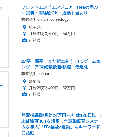
フロントエンドエンジニア・React等の
敦》
UI実装・未経験OK・通勤手当あり
株式会社enrich technology
埼玉県
月給30万3,300円～54万円
正社員
27卒・新卒「まだ間に合う」PCゲームエ
ンジニア/未経験歓迎/移植・最適化
株式会社Le Lien
愛知県
ー
月給26万2,400円～32万円
正社員
児童指導員/月給24万円～/年休120日以上/
未経験可/ICTを活用した運動療育システ
ムを導入/「IT×福祉×運動」をキーワード
に活動