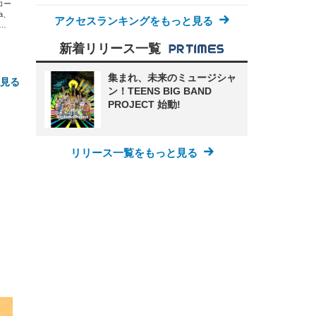
エコー
xa、
アクセスランキングをもっと見る
な
新着リリース一覧
集まれ、未来のミュージシャ
と見る
ン！TEENS BIG BAND
PROJECT 始動!
リリース一覧をもっと見る
FHD】
ェ
ット
 メ
レギ
 ゲ
ーサ
ンチ
 ガ
 (3
回
ー)
ンパ
高さ
 在