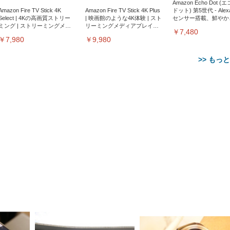
Amazon Echo Dot (
Amazon Fire TV Stick 4K
Amazon Fire TV Stick 4K Plus
ドット) 第5世代 - Ale
Select | 4Kの高画質ストリー
| 映画館のような4K体験 | スト
センサー搭載、鮮やか
ミング | ストリーミングメデ
リーミングメディアプレイヤ
サウンド｜チャコール
￥7,480
ィアプレイヤー
ー
￥7,980
￥9,980
>> もっ
【整備済み品】Dell
【MiniLED/24.5inch/280Hz/
正品】27"ゲーミングモ
ANDWINT オフィスチ
アイリスオーヤマ ペ
Sezlife オフィスチェア デスク
ネオ・ルーライフ ネオ・オム
E2724HS 27インチ 液晶モ
Sezlife オフィスチェア デスク
Smart Basic(スマートベーシ
GRAPHT THE SHOOTER
ー DualSense 充電フッ
ア デスクチェア 肘なし
シーツ 超厚型 お徳用 
チェア 疲れない テレワーク
ツ L 中型犬用 26枚入り 単品
ニター フル
チェア 疲れない テレワーク
ック) 【Amazon.co.jp限定】
Gaming Monitor 24” Essential
き（CFI-ZDM1J）
ッシュ 通気性 ランバ
ュラー 200枚入
チェア 強化バックレスト 30
HD（1920×1080）VA 非光
チェア 強化バックレスト 30度
Smart Basic アイリスオーヤマ
ーミングモニター QD 24.5イ
ポート付き 腰サポート
【Amazon.co.jp限定】
￥1,800
￥15,800
￥34,980
9,979
度ロッキング機能 人間工学 椅
沢 HDMI/DisplayPort/VGA
ロッキング機能 人間工学 椅子
ペットシーツ 超厚型 お徳用
￥4,139
￥3,731
1ms FHD 量子ドット 残像低減
ス圧無段階昇降 360度
￥7,680
￥7,680
￥3,670
子 腰サポート 90度跳ね上げ
スピーカー内蔵 高さ調整 ス
腰サポート 90度跳ね上げ式ア
ワイド 100枚入 (x 1) (ケース
年保証 | 輝点保証 | 日本メーカ
転 キャスター付き コ
式アームレスト 3Dヘッドレス
イベル VESA対応
ームレスト 3Dヘッドレスト
販売)
クト 幅52×奥行58.5×
ト ハンガー付き 高反発クッシ
ComfortView ビジネス向け
ハンガー付き 高反発クッショ
84～96cm テレワーク
ョン PCチェア 通気性メッシ
ン PCチェア 通気性メッシュ
宅勤務 ブラック
ュ ゲーミング/勉強/事務用 お
ゲーミング/勉強/事務用 おし
しゃれ パソコンチェア (ブラ
ゃれ パソコンチェア (ホワイ