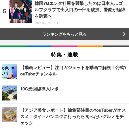
韓国YGエンタ社屋を襲撃したのは日本人…ゴ
ルフクラブで出入口の一部を破損、警察が経緯
を調査へ
2026.8.7(金) 18:47
ランキングをもっと見る
特集・連載
【動画レビュー】注目ガジェットを動画で解説！公式Y
ouTubeチャンネル
10G光回線導入レポ
【アジア美食レポート】編集部注目のYouTuberがオス
スメ！タイ・バンコクに行ったら食べたいグルメをチ
ェック