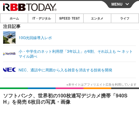
MENU
CLOSE
ホーム
IT・デジタル
SPEED TEST
エンタメ
ライフ
ホーム
注目記事
IT・デジタル
10G光回線導入レポ
IT・デジタルTOP
スマートフォン
SPEED TEST
小・中学生のネット利用歴「3年以上」が6割、それ以上も 〜 ネット
マイル調べ
ネタ
ガジェット・ツール
エンタメ
NEC、通話中に周囲から入る雑音を消去する技術を開発
ショッピング
その他
エンタメTOP
映画・ドラマ
ライフ
韓流・K-POP
韓国・芸能
ライフTOP
グルメ
リリース一覧
ソフトバンク、世界初の100枚連写デジカメ携帯「940S
音楽
スポーツ
ペット
ショッピング
H」を発売 6枚目の写真・画像
プッシュ通知の停止方法
グラビア
ブログ
その他
ショッピング
その他