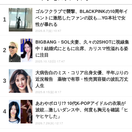
ゴルフクラブで襲撃、BLACKPINKの10周年イ
ベントに激怒したファンの説も…YG本社で女
性が暴れる
2026.8.7(金) 10:47
BIGBANG・SOL夫妻、久々の2SHOTに視線集
中！結婚式にともに出席、カリスマ性溢れる姿
に注目
2025.10.12(日) 17:47
大病告白のミス・コリア出身女優、半年ぶりの
近況報告 薬物で有罪・性売買容疑の波乱万丈
人生
2025.8.15(金) 8:17
あわやポロリ!? 10代K-POPアイドルの衣装が
波紋…激しいダンス中、何度も胸元を確認「ヒ
ヤヒヤした」
2026.7.29(水) 12:17