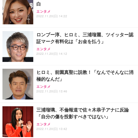
白
エンタメ
2022.11.20(日) 14:22
ロンブー淳、ヒロミ、三浦瑠麗、ツイッター認
証マーク有料化は「お金を払う」
エンタメ
2022.11.20(日) 14:12
ヒロミ、前園真聖に説教！「なんでそんなに消
極的なんだ」
エンタメ
2022.11.20(日) 13:46
三浦瑠璃、不倫報道で佐々木恭子アナに反論
「自分の傷を投影すべきではない」
エンタメ
2022.11.20(日) 13:42