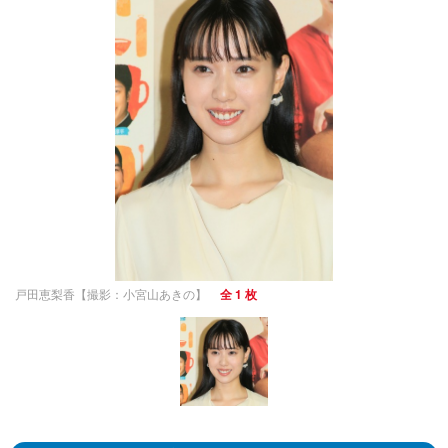
戸田恵梨香【撮影：小宮山あきの】
全 1 枚