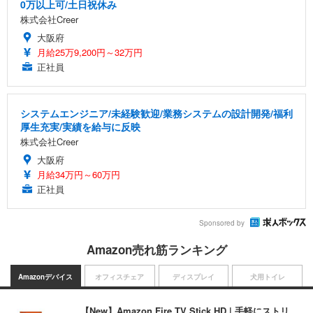
0万以上可/土日祝休み
株式会社Creer
大阪府
月給25万9,200円～32万円
正社員
システムエンジニア/未経験歓迎/業務システムの設計開発/福利
厚生充実/実績を給与に反映
株式会社Creer
大阪府
月給34万円～60万円
正社員
Sponsored by
Amazon売れ筋ランキング
Amazonデバイス
オフィスチェア
ディスプレイ
犬用トイレ
【New】Amazon Fire TV Stick HD | 手軽にストリ