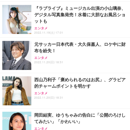
￥7,680
ョン PCチェア 通気性メッシュ ゲーミング/勉強/事
『ラブライブ』ミュージカル出演の小山璃奈、
務用 おしゃれ パソコンチェア (ブラック)
デジタル写真集発売！水着に大胆なお風呂ショ
Sezlife オフィスチェア デスクチェア 疲れない テレ
【整備済み品】Dell E2724HS 27インチ 液晶モニタ
Smart Basic(スマートベーシック) 【Amazon.co.jp
ットも
ワーク チェア 強化バックレスト 30度ロッキング機
ー フルHD（1920×1080）VA 非光沢 HDMI/DisplayP
限定】 Smart Basic アイリスオーヤマ ペットシーツ
能 人間工学 椅子 腰サポート 90度跳ね上げ式アーム
ort/VGA スピーカー内蔵 高さ調整 スイベル VESA対
超厚型 お徳用 ワイド 100枚入 (x 1) (ケース販売)
エンタメ
2022.11.19(土) 17:01
レスト 3Dヘッドレスト ハンガー付き 高反発クッシ
応 ComfortView ビジネス向け
￥7,680
￥15,800
￥3,670
ョン PCチェア 通気性メッシュ ゲーミング/勉強/事
元サッカー日本代表・大久保嘉人、ロケ中に財
務用 おしゃれ パソコンチェア (ホワイト)
布を紛失！
ANDWINT オフィスチェア デスクチェア 肘なし メ
【MiniLED/24.5inch/280Hz/FHD】GRAPHT THE S
アイリスオーヤマ ペットシーツ 超厚型 お徳用 レギ
ッシュ 通気性 ランバーサポート付き 腰サポート ガ
HOOTER Gaming Monitor 24” Essential ゲーミン
エンタメ
ュラー 200枚入【Amazon.co.jp限定】
ス圧無段階昇降 360度回転 キャスター付き コンパク
グモニター QD 24.5インチ 1ms FHD 量子ドット 残
2022.11.20(日) 18:51
ト 幅52×奥行58.5×高さ84～96cm テレワーク 在宅
像低減 (3年保証 | 輝点保証 | 日本メーカー)
￥3,731
￥4,139
￥34,980
勤務 ブラック
西山乃利子「褒められるのはお尻」、グラビア
的チャームポイントを明かす
エンタメ
2022.11.20(日) 18:31
岡田結実、ゆうちゃみの告白に「公開のろけし
てみたい」「かわいい」
エンタメ