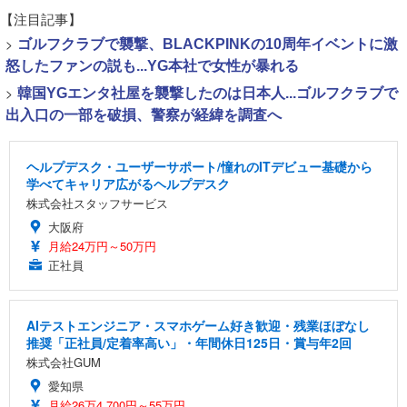
【注目記事】
>
ゴルフクラブで襲撃、BLACKPINKの10周年イベントに激
怒したファンの説も...YG本社で女性が暴れる
>
韓国YGエンタ社屋を襲撃したのは日本人...ゴルフクラブで
出入口の一部を破損、警察が経緯を調査へ
ヘルプデスク・ユーザーサポート/憧れのITデビュー基礎から
学べてキャリア広がるヘルプデスク
株式会社スタッフサービス
大阪府
月給24万円～50万円
正社員
AIテストエンジニア・スマホゲーム好き歓迎・残業ほぼなし
推奨「正社員/定着率高い」・年間休日125日・賞与年2回
株式会社GUM
愛知県
月給26万4,700円～55万円