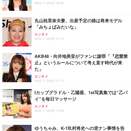
2022.11.20(日) 18:25
丸山桂里奈夫妻、出産予定の娘は将来モデル
「みちょぱみたいな」
エンタメ
2022.11.20(日) 17:13
AKB48・向井地美音がファンに謝罪「『恋愛禁
止』というルールについて考え直す時代が来
た」
エンタメ
2022.11.20(日) 17:10
Iカップグラドル・乙陽葵、1st写真集では“乙パ
イ”を毎日マッサージ
エンタメ
2022.11.20(日) 17:06
ゆうちゃみ、K-1玖村将史への逆ナン事情を告