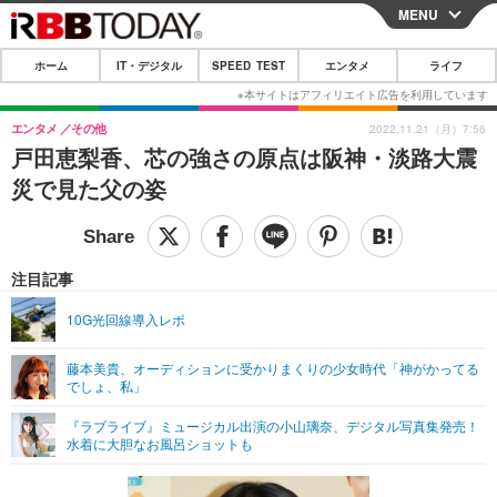
MENU
CLOSE
ホーム
IT・デジタル
SPEED TEST
エンタメ
ライフ
ホーム
IT・デジタル
エンタメ
その他
2022.11.21（月）7:56
戸田恵梨香、芯の強さの原点は阪神・淡路大震
IT・デジタルTOP
スマートフォン
SPEED TEST
災で見た父の姿
ネタ
ガジェット・ツール
エンタメ
ショッピング
その他
エンタメTOP
映画・ドラマ
ライフ
注目記事
韓流・K-POP
韓国・芸能
ライフTOP
グルメ
リリース一覧
10G光回線導入レポ
音楽
スポーツ
ペット
ショッピング
プッシュ通知の停止方法
藤本美貴、オーディションに受かりまくりの少女時代「神がかってる
でしょ、私」
グラビア
ブログ
その他
『ラブライブ』ミュージカル出演の小山璃奈、デジタル写真集発売！
ショッピング
その他
水着に大胆なお風呂ショットも