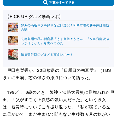
写真をすべて見る
【PICK UP グルメ動画レポ】
好みの高級ネタを好きなだけ選択！和商市場の勝手丼は感動
の味！
丸亀製麺の秋の新商品『うま辛担々うどん』『タル鶏南蛮ぶ
っかけうどん』を食べてみた
編集部注目のグルメを実食レポート
戸田恵梨香が、20日放送の『日曜日の初耳学』（TBS
系）に出演。芯の強さの原点について語った。
1995年、6歳のとき、阪神・淡路大震災に見舞われた戸
田。「父がすごく正義感の強い人だった」という彼女
は、被災時についてこう振り返った。「私が寝ている左
に母がいて、まだ生まれて間もない生後数ヵ月の妹がい