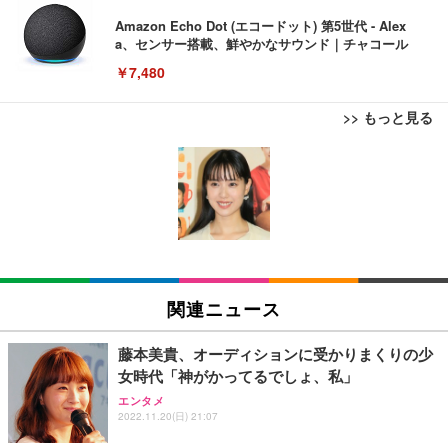
Amazon Echo Dot (エコードット) 第5世代 - Alex
a、センサー搭載、鮮やかなサウンド｜チャコール
￥7,480
>> もっと見る
[EdoErgo] オフィスチェア 椅子 テレワーク 疲れな
EIZO ビジネス向けプレミアムモニター | FlexScan
Amazonベーシック ペットシーツ 薄型 レギュラー 1
い 跳ね上げ式アームレスト コンパクト 約105度ロッ
EV3240X-WT | 31.5型4K UHD・USB Type-C・ホワ
回使い捨て 無香料 ホワイト 300枚
キング pc 事務椅子 360度回転 座面昇降 強化ナイロ
イト
ン樹脂ベース 通気性メッシュ 在宅ワーク H-WY01
￥3,373
￥5,699
￥105,595
(黒網+黒枠+黒足)
EIZO ビジネス向けプレミアムモニター | FlexScan
SIHOO B100 オフィスチェア／デスクチェア メッシ
Amazonベーシック ペットシーツ 厚型 ワイド 42枚
EV2740X-WT | 27.0型4K UHD・USB Type-C・ホワ
ュチェア 人間工学 疲れない ブラック
x2袋(84枚) ホワイト(吸収面:ライトブルー)
関連ニュース
イト
￥27,999
￥3,234
￥109,572
藤本美貴、オーディションに受かりまくりの少
女時代「神がかってるでしょ、私」
Sezlife オフィスチェア デスクチェア 疲れない テレ
【純正品】27"ゲーミングモニター DualSense 充電
ネオ・ルーライフ ネオ・オムツ L 中型犬用 26枚入
エンタメ
ワーク チェア 強化バックレスト 30度ロッキング機
2022.11.20(日) 21:07
フック付き（CFI-ZDM1J）
り 単品
能 人間工学 椅子 腰サポート 90度跳ね上げ式アーム
レスト 3Dヘッドレスト ハンガー付き 高反発クッシ
￥49,979
￥1,800