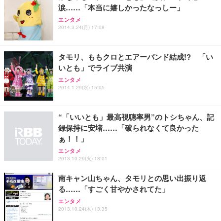
務用 おしゃれ パソコンチェア (ホワイト)
涙……「本当に嬉しかったなっしー」
ANDWINT オフィスチェア デスクチェア 肘なし メ
【MiniLED/24.5inch/280Hz/FHD】GRAPHT THE S
アイリスオーヤマ ペットシーツ 超厚型 お徳用 レギ
エンタメ
ッシュ 通気性 ランバーサポート付き 腰サポート ガ
HOOTER Gaming Monitor 24” Essential ゲーミン
ュラー 200枚入【Amazon.co.jp限定】
2014.3.24(月) 17:08
ス圧無段階昇降 360度回転 キャスター付き コンパク
グモニター QD 24.5インチ 1ms FHD 量子ドット 残
ト 幅52×奥行58.5×高さ84～96cm テレワーク 在宅
像低減 (3年保証 | 輝点保証 | 日本メーカー)
￥3,731
￥4,139
￥34,980
勤務 ブラック
タモリ、ももクロとエアーバンド結成!? 「い
いとも」でライブ共演
エンタメ
2014.1.29(水) 15:05
“「いいとも」最高視聴率男”のトシちゃん、記
録保持に安堵……「破られなくて良かった
ぁ！！」
エンタメ
2013.10.29(火) 18:01
南キャン山ちゃん、タモリとの思い出振り返
る……「すごく甘やかされてた」
エンタメ
2013.10.24(木) 13:35