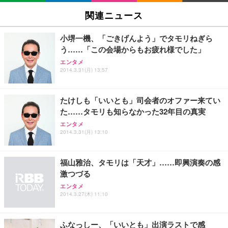
[EdoErgo] オフィスチェア 椅子 テレワーク 疲れな
EIZO ビジネス向けプレミアムモニター | FlexScan
Amazonベーシック ペットシーツ 薄型 レギュラー 1
い 跳ね上げ式アームレスト コンパクト 約105度ロッ
EV3240X-WT | 31.5型4K UHD・USB Type-C・ホワ
関連ニュース
回使い捨て 無香料 ホワイト 300枚
キング pc 事務椅子 360度回転 座面昇降 強化ナイロ
イト
ン樹脂ベース 通気性メッシュ 在宅ワーク H-WY01
￥3,373
￥5,699
￥105,595
小堺一機、「ごきげんよう」でタモリねぎら
(黒網+黒枠+黒足)
う……「この会場からもお疲れ様でした」
エンタメ
EIZO ビジネス向けプレミアムモニター | FlexScan
SIHOO B100 オフィスチェア／デスクチェア メッシ
Amazonベーシック ペットシーツ 厚型 ワイド 42枚
2014.3.31(月) 13:57
EV2740X-WT | 27.0型4K UHD・USB Type-C・ホワ
ュチェア 人間工学 疲れない ブラック
x2袋(84枚) ホワイト(吸収面:ライトブルー)
イト
￥27,999
￥3,234
￥109,572
たけしも「いいとも」司会者のオファー来てい
た……タモリも知らなかった32年目の真実
Sezlife オフィスチェア デスクチェア 疲れない テレ
エンタメ
【純正品】27"ゲーミングモニター DualSense 充電
ネオ・ルーライフ ネオ・オムツ L 中型犬用 26枚入
ワーク チェア 強化バックレスト 30度ロッキング機
2014.3.31(月) 13:10
フック付き（CFI-ZDM1J）
り 単品
能 人間工学 椅子 腰サポート 90度跳ね上げ式アーム
レスト 3Dヘッドレスト ハンガー付き 高反発クッシ
￥49,979
￥1,800
￥7,680
ョン PCチェア 通気性メッシュ ゲーミング/勉強/事
福山雅治、タモリは「天才」……即興演奏の感
務用 おしゃれ パソコンチェア (ブラック)
激つづる
Sezlife オフィスチェア デスクチェア 疲れない テレ
【整備済み品】Dell E2724HS 27インチ 液晶モニタ
Smart Basic(スマートベーシック) 【Amazon.co.jp
エンタメ
ワーク チェア 強化バックレスト 30度ロッキング機
ー フルHD（1920×1080）VA 非光沢 HDMI/DisplayP
限定】 Smart Basic アイリスオーヤマ ペットシーツ
2014.3.27(木) 11:10
能 人間工学 椅子 腰サポート 90度跳ね上げ式アーム
ort/VGA スピーカー内蔵 高さ調整 スイベル VESA対
超厚型 お徳用 ワイド 100枚入 (x 1) (ケース販売)
レスト 3Dヘッドレスト ハンガー付き 高反発クッシ
応 ComfortView ビジネス向け
￥7,680
￥15,800
￥3,670
ョン PCチェア 通気性メッシュ ゲーミング/勉強/事
ふなっしー、「いいとも」出演ラストで感