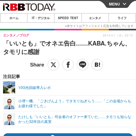
MENU
CLOSE
ホーム
IT・デジタル
SPEED TEST
エンタメ
ライフ
ホーム
IT・デジタル
エンタメ
ブログ
2014.4.1（火）22:15
「いいとも」でオネエ告白……KABA.ちゃん、
IT・デジタルTOP
スマートフォン
SPEED TEST
タモリに感謝
ネタ
ガジェット・ツール
エンタメ
ショッピング
その他
エンタメTOP
映画・ドラマ
ライフ
注目記事
韓流・K-POP
韓国・芸能
ライフTOP
グルメ
リリース一覧
10G光回線導入レポ
音楽
スポーツ
ペット
ショッピング
プッシュ通知の停止方法
小堺一機、「ごきげんよう」でタモリねぎらう……「この会場からも
お疲れ様でした」
グラビア
ブログ
その他
たけしも「いいとも」司会者のオファー来ていた……タモリも知らな
ショッピング
その他
かった32年目の真実