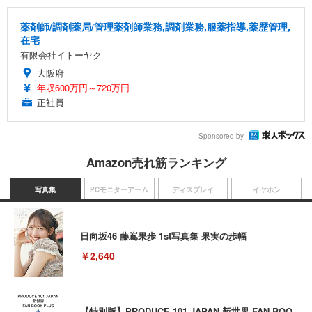
薬剤師/調剤薬局/管理薬剤師業務,調剤業務,服薬指導,薬歴管理,
在宅
有限会社イトーヤク
大阪府
年収600万円～720万円
正社員
Sponsored by
Amazon売れ筋ランキング
写真集
PCモニターアーム
ディスプレイ
イヤホン
日向坂46 藤嶌果歩 1st写真集 果実の歩幅
￥2,640
【特別版】PRODUCE 101 JAPAN 新世界 FAN BOO