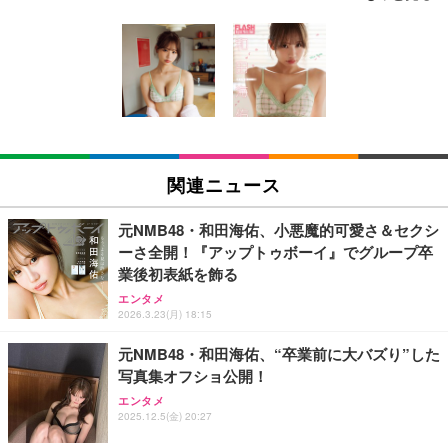
エレコム モニターアーム シングルアーム 17~32イン
EIZO ビジネス向けプレミアムモニター | FlexScan
Bluetoothイヤホン ワイヤレスイヤホン IPX7防水
チ対応 耐荷重:9kg ガス式 VESA規格対応 ブラック
EV3240X-WT | 31.5型4K UHD・USB Type-C・ホワ
最大60時間再生 2026年最新Bluetooth6.0ブルートゥ
DPA-SS02BK
イト
ースイヤホン 全音域HIFI音質低遅延接続瞬時 片耳/
両耳 WEB会議/運動/ゲーム/通学通勤/スポーツ/音楽
￥3,770
￥105,595
￥999
用iPhone/Android対応 (002 black)
エレコム モニターアーム ワイドモニター対応 17~49
EIZO ビジネス向けプレミアムモニター | FlexScan
Grithope イヤホン タイプC【2026新モデル 耐久
インチ対応 耐荷重2kg～20kg ガス式 取り付けブラ
EV2740X-WT | 27.0型4K UHD・USB Type-C・ホワ
性】 有線イヤホン マイク付き HiFi音質 ノイズ低減
関連ニュース
ケット付属 関節5軸 DPA-SS11BK
イト
重低音 遅延なし
￥8,260
￥109,572
￥949
元NMB48・和田海佑、小悪魔的可愛さ＆セクシ
ーさ全開！『アップトゥボーイ』でグループ卒
エレコム モニターアーム ディスプレイアーム シン
Lightning to 3.5mm イヤホンジャック 変換 MFi認
業後初表紙を飾る
【純正品】27"ゲーミングモニター DualSense 充電
グル ロング 17~32インチ対応 耐荷重9kg VESA規格
証 【ハイレゾ音質】 内蔵DAC 遅延なし 48ビット/9
フック付き（CFI-ZDM1J）
エンタメ
対応 ブラック DPAWSN01BK
6KHz 音量調節対応
2026.3.23(月) 18:15
￥49,979
￥2,490
￥999
元NMB48・和田海佑、“卒業前に大バズり”した
写真集オフショ公開！
【整備済み品】Dell E2724HS 27インチ 液晶モニタ
【HIFI音質】iphone イヤホンジャック ライトニン
エレコム VESAマウントアダプターブラケット モニ
ー フルHD（1920×1080）VA 非光沢 HDMI/DisplayP
グ イヤホン 変換 MFI認証 4極 内蔵DAC 遅延なし 音
エンタメ
ター用 VESA規格対応 DPAＷQB01BK
2025.12.5(金) 20:27
ort/VGA スピーカー内蔵 高さ調整 スイベル VESA対
量調節/音楽
応 ComfortView ビジネス向け
￥2,110