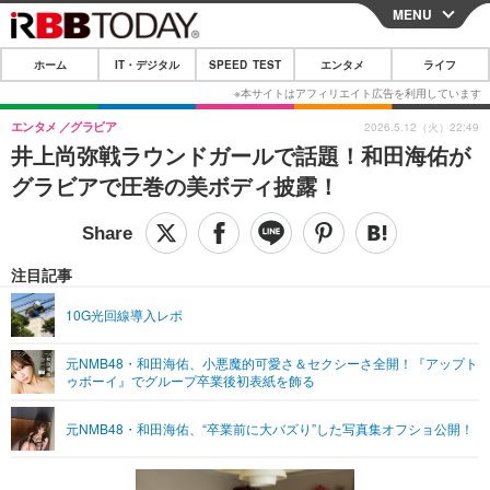
MENU
CLOSE
ホーム
IT・デジタル
SPEED TEST
エンタメ
ライフ
ホーム
IT・デジタル
エンタメ
グラビア
2026.5.12（火）22:49
井上尚弥戦ラウンドガールで話題！和田海佑が
IT・デジタルTOP
スマートフォン
SPEED TEST
グラビアで圧巻の美ボディ披露！
ネタ
ガジェット・ツール
エンタメ
ショッピング
その他
エンタメTOP
映画・ドラマ
ライフ
注目記事
韓流・K-POP
韓国・芸能
ライフTOP
グルメ
リリース一覧
10G光回線導入レポ
音楽
スポーツ
ペット
ショッピング
プッシュ通知の停止方法
元NMB48・和田海佑、小悪魔的可愛さ＆セクシーさ全開！『アップト
ゥボーイ』でグループ卒業後初表紙を飾る
グラビア
ブログ
その他
ショッピング
その他
元NMB48・和田海佑、“卒業前に大バズり”した写真集オフショ公開！