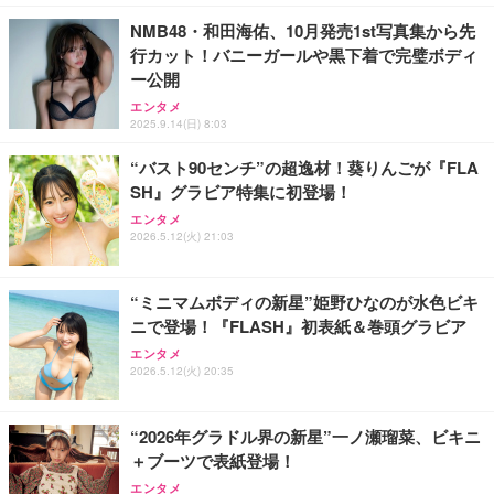
￥15,800
￥999
NMB48・和田海佑、10月発売1st写真集から先
行カット！バニーガールや黒下着で完璧ボディ
エレコム モニターアーム 17~49インチ対応 耐荷重2
【MiniLED/24.5inch/280Hz/FHD】GRAPHT THE S
寝ホン 睡眠用イヤホン 寝ながら 痛くない 超軽量2.8
ー公開
0kg ガススプリング式 VESA ロングアーム ワイドモ
HOOTER Gaming Monitor 24” Essential ゲーミン
g ASMR推薦 ワイヤレス Bluetooth6.1 柔軟性高 安
ニター対応 ブラック DPA-SL07BK
グモニター QD 24.5インチ 1ms FHD 量子ドット 残
眠 仕事 ブルー
エンタメ
像低減 (3年保証 | 輝点保証 | 日本メーカー)
2025.9.14(日) 8:03
￥7,420
￥34,980
￥2,682
“バスト90センチ”の超逸材！葵りんごが『FLA
SH』グラビア特集に初登場！
エンタメ
2026.5.12(火) 21:03
“ミニマムボディの新星”姫野ひなのが水色ビキ
ニで登場！『FLASH』初表紙＆巻頭グラビア
エンタメ
2026.5.12(火) 20:35
“2026年グラドル界の新星”一ノ瀬瑠菜、ビキニ
＋ブーツで表紙登場！
エンタメ