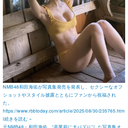
NMB48和田海佑が写真集発売を発表し、セクシーなオフ
ショットやスタイル披露とともにファンから祝福され
た。
https://www.rbbtoday.com/article/2025/08/30/235765.htm
l
続きを読む »
元NMB48・和田海佑、“卒業前に大バズり”した写真集オ