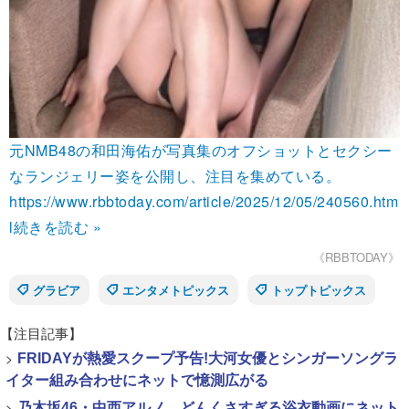
元NMB48の和田海佑が写真集のオフショットとセクシー
なランジェリー姿を公開し、注目を集めている。
https://www.rbbtoday.com/article/2025/12/05/240560.htm
l
続きを読む »
《RBBTODAY》
グラビア
エンタメトピックス
トップトピックス
【注目記事】
>
FRIDAYが熱愛スクープ予告!大河女優とシンガーソングラ
イター組み合わせにネットで憶測広がる
>
乃木坂46・中西アルノ、どんくさすぎる浴衣動画にネット