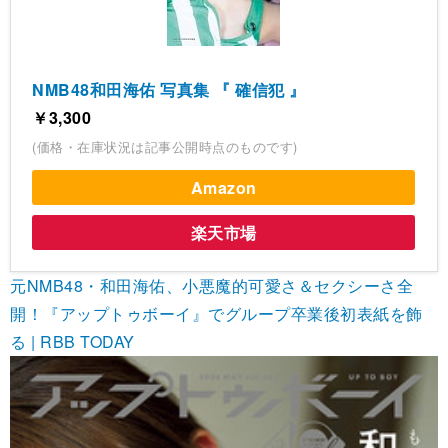
NMB48和田海佑 写真集 『 確信犯 』
￥3,300
(価格・在庫状況は記事公開時点のものです)
Amazon
楽天市場
元NMB48・和田海佑、小悪魔的可愛さ＆セクシーさ全
開！『アップトゥボーイ』でグループ卒業後初表紙を飾
る | RBB TODAY