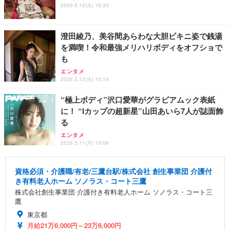
2026.5.12(火) 16:33
澄田綾乃、美谷間あらわな大胆ビキニ姿で銭湯
を満喫！令和最強メリハリボディをオフショで
も
エンタメ
2026.5.12(火) 10:19
“極上ボディ”沢口愛華がグラビアムック表紙
に！ “Iカップの超新星”山田あいら7人が誌面飾
る
エンタメ
2026.5.11(月) 19:09
資格必須・介護職/有老/三鷹台駅/株式会社 創生事業団 介護付
き有料老人ホーム ソノラス・コート三鷹
株式会社創生事業団 介護付き有料老人ホーム ソノラス・コート三
鷹
東京都
月給21万6,000円～23万6,000円