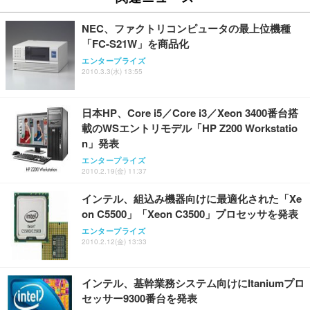
SIHOO B100 オフィスチェア／デスクチェア メッシ
Amazonベーシック ペットシーツ 厚型 ワイド 42枚
EV2740X-WT | 27.0型4K UHD・USB Type-C・ホワ
ュチェア 人間工学 疲れない ブラック
x2袋(84枚) ホワイト(吸収面:ライトブルー)
イト
NEC、ファクトリコンピュータの最上位機種
￥27,999
￥3,234
￥109,572
「FC-S21W」を商品化
エンタープライズ
2010.3.3(水) 13:55
Sezlife オフィスチェア デスクチェア 疲れない テレ
【純正品】27"ゲーミングモニター DualSense 充電
ネオ・ルーライフ ネオ・オムツ L 中型犬用 26枚入
ワーク チェア 強化バックレスト 30度ロッキング機
フック付き（CFI-ZDM1J）
り 単品
能 人間工学 椅子 腰サポート 90度跳ね上げ式アーム
日本HP、Core i5／Core i3／Xeon 3400番台搭
レスト 3Dヘッドレスト ハンガー付き 高反発クッシ
￥49,979
￥1,800
￥7,680
載のWSエントリモデル「HP Z200 Workstatio
ョン PCチェア 通気性メッシュ ゲーミング/勉強/事
務用 おしゃれ パソコンチェア (ブラック)
n」発表
Sezlife オフィスチェア デスクチェア 疲れない テレ
【整備済み品】Dell E2724HS 27インチ 液晶モニタ
Smart Basic(スマートベーシック) 【Amazon.co.jp
エンタープライズ
ワーク チェア 強化バックレスト 30度ロッキング機
ー フルHD（1920×1080）VA 非光沢 HDMI/DisplayP
限定】 Smart Basic アイリスオーヤマ ペットシーツ
2010.2.19(金) 11:37
能 人間工学 椅子 腰サポート 90度跳ね上げ式アーム
ort/VGA スピーカー内蔵 高さ調整 スイベル VESA対
超厚型 お徳用 ワイド 100枚入 (x 1) (ケース販売)
レスト 3Dヘッドレスト ハンガー付き 高反発クッシ
応 ComfortView ビジネス向け
インテル、組込み機器向けに最適化された「Xe
￥7,680
￥15,800
￥3,670
ョン PCチェア 通気性メッシュ ゲーミング/勉強/事
on C5500」「Xeon C3500」プロセッサを発表
務用 おしゃれ パソコンチェア (ホワイト)
エンタープライズ
ANDWINT オフィスチェア デスクチェア 肘なし メ
【MiniLED/24.5inch/280Hz/FHD】GRAPHT THE S
2010.2.12(金) 13:33
アイリスオーヤマ ペットシーツ 超厚型 お徳用 レギ
ッシュ 通気性 ランバーサポート付き 腰サポート ガ
HOOTER Gaming Monitor 24” Essential ゲーミン
ュラー 200枚入【Amazon.co.jp限定】
ス圧無段階昇降 360度回転 キャスター付き コンパク
グモニター QD 24.5インチ 1ms FHD 量子ドット 残
ト 幅52×奥行58.5×高さ84～96cm テレワーク 在宅
像低減 (3年保証 | 輝点保証 | 日本メーカー)
￥3,731
インテル、基幹業務システム向けにItaniumプロ
￥4,139
￥34,980
勤務 ブラック
セッサー9300番台を発表