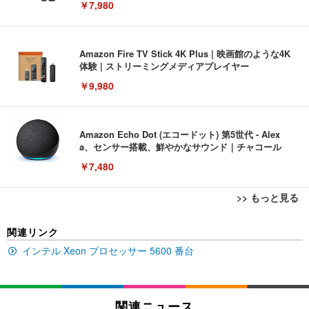
￥7,980
Amazon Fire TV Stick 4K Plus | 映画館のような4K
体験 | ストリーミングメディアプレイヤー
￥9,980
Amazon Echo Dot (エコードット) 第5世代 - Alex
a、センサー搭載、鮮やかなサウンド｜チャコール
￥7,480
>> もっと見る
[EdoErgo] オフィスチェア 椅子 テレワーク 疲れな
EIZO ビジネス向けプレミアムモニター | FlexScan
Amazonベーシック ペットシーツ 薄型 レギュラー 1
関連リンク
い 跳ね上げ式アームレスト コンパクト 約105度ロッ
EV3240X-WT | 31.5型4K UHD・USB Type-C・ホワ
回使い捨て 無香料 ホワイト 300枚
キング pc 事務椅子 360度回転 座面昇降 強化ナイロ
イト
インテル Xeon プロセッサー 5600 番台
ン樹脂ベース 通気性メッシュ 在宅ワーク H-WY01
￥3,373
￥5,699
￥105,595
(黒網+黒枠+黒足)
EIZO ビジネス向けプレミアムモニター | FlexScan
関連ニュース