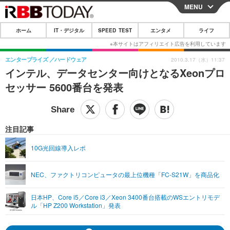
MENU
CLOSE
ホーム
IT・デジタル
SPEED TEST
エンタメ
ライフ
ホーム
IT・デジタル
エンタープライズ
ハードウェア
2010.3.17（水）11:37
インテル、データセンター向けとなるXeonプロ
IT・デジタルTOP
スマートフォン
SPEED TEST
セッサー 5600番台を発表
ネタ
ガジェット・ツール
エンタメ
ショッピング
その他
エンタメTOP
映画・ドラマ
ライフ
注目記事
韓流・K-POP
韓国・芸能
ライフTOP
グルメ
リリース一覧
10G光回線導入レポ
音楽
スポーツ
ペット
ショッピング
プッシュ通知の停止方法
NEC、ファクトリコンピュータの最上位機種「FC-S21W」を商品化
グラビア
ブログ
その他
日本HP、Core i5／Core i3／Xeon 3400番台搭載のWSエントリモデ
ショッピング
その他
ル「HP Z200 Workstation」発表