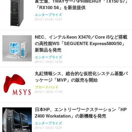
富士通、1WAYサーバPRIMERGY「TX150 S7」
「RX100 S6」を新規提供
エンタープライズ
2010.1.21(木) 13:51
NEC、インテルXeon X3470／Core i5など搭載
の高性能WS「SEGUENTE Express5800/50」
新製品を発売
エンタープライズ
2010.1.19(火) 13:52
丸紅情報シス、総合的な仮想化システム基盤パ
ッケージ「MVP」の販売を開始
ブロードバンド
2010.1.18(月) 17:40
日本HP、エントリーワークステーション「HP
Z400 Workstation」の新機種を発売
エンタープライズ
2010.1.12(火) 12:31