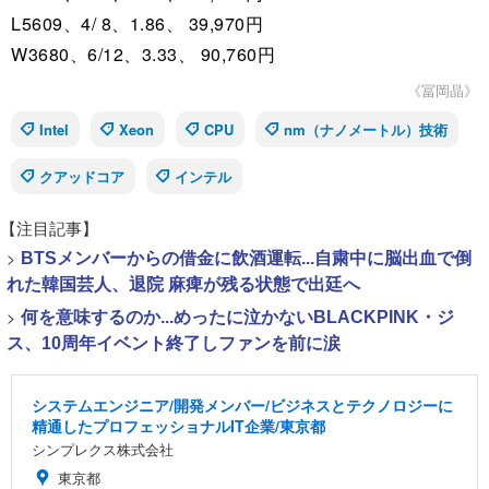
L5609、4/ 8、1.86、 39,970円
W3680、6/12、3.33、 90,760円
《冨岡晶》
Intel
Xeon
CPU
nm（ナノメートル）技術
クアッドコア
インテル
【注目記事】
>
BTSメンバーからの借金に飲酒運転...自粛中に脳出血で倒
れた韓国芸人、退院 麻痺が残る状態で出廷へ
>
何を意味するのか...めったに泣かないBLACKPINK・ジ
ス、10周年イベント終了しファンを前に涙
システムエンジニア/開発メンバー/ビジネスとテクノロジーに
精通したプロフェッショナルIT企業/東京都
シンプレクス株式会社
東京都