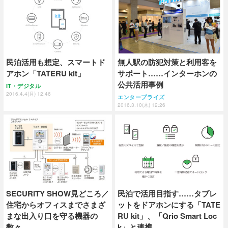
民泊活用も想定、スマートド
無人駅の防犯対策と利用客を
アホン「TATERU kit」
サポート……インターホンの
公共活用事例
IT・デジタル
2016.4.4(月) 12:46
エンタープライズ
2016.3.10(木) 12:26
SECURITY SHOW見どころ／
民泊で活用目指す……タブレ
住宅からオフィスまでさまざ
ットをドアホンにする「TATE
まな出入り口を守る機器の
RU kit」、「Qrio Smart Loc
数々
k」と連携