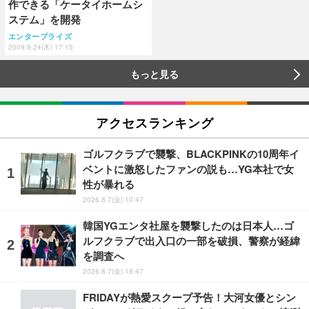
作できる「ケータイホームシ
ステム」を開発
エンタープライズ
2009.9.24(木) 17:15
もっと見る
アクセスランキング
ゴルフクラブで襲撃、BLACKPINKの10周年イ
ベントに激怒したファンの説も…YG本社で女
性が暴れる
2026.8.7(金) 10:47
韓国YGエンタ社屋を襲撃したのは日本人…ゴ
ルフクラブで出入口の一部を破損、警察が経緯
を調査へ
2026.8.7(金) 18:47
FRIDAYが熱愛スクープ予告！大河女優とシン