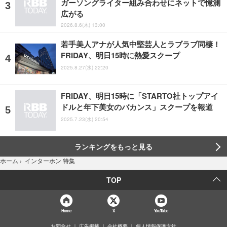
ガーソングライター組み合わせにネットで憶測
広がる
2026.8.6(木) 13:00
若手美人アナが人気中堅芸人とラブラブ同棲！
FRIDAY、明日15時に熱愛スクープ
2025.8.27(水) 22:20
FRIDAY、明日15時に「STARTO社トップアイ
ドルと年下美女のバカンス」スクープを報道
2025.7.23(水) 20:54
ランキングをもっと見る
インターホン 特集
ホーム
›
TOP
Home
X
YouTube
お問合せ
広告掲載
会社概要
個人情報保護方針