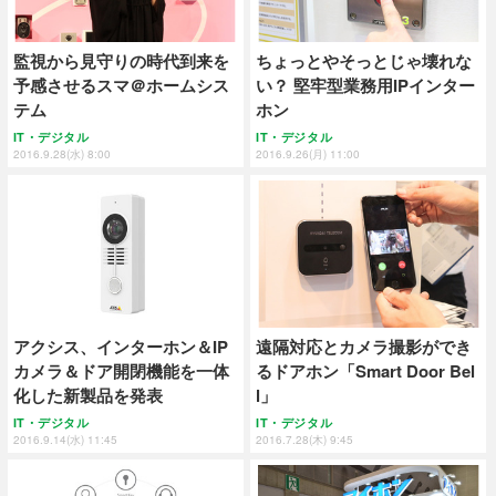
監視から見守りの時代到来を
ちょっとやそっとじゃ壊れな
予感させるスマ＠ホームシス
い？ 堅牢型業務用IPインター
テム
ホン
IT・デジタル
IT・デジタル
2016.9.28(水) 8:00
2016.9.26(月) 11:00
アクシス、インターホン＆IP
遠隔対応とカメラ撮影ができ
カメラ＆ドア開閉機能を一体
るドアホン「Smart Door Bel
化した新製品を発表
l」
IT・デジタル
IT・デジタル
2016.9.14(水) 11:45
2016.7.28(木) 9:45