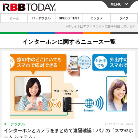
MENU
CLOSE
ホーム
IT・デジタル
SPEED TEST
エンタメ
ライフ
ホーム
IT・デジタル
インターホンに関するニュース一覧
IT・デジタルTOP
スマートフォン
SPEED TEST
ネタ
ガジェット・ツール
エンタメ
ショッピング
その他
エンタメTOP
映画・ドラマ
ライフ
韓流・K-POP
韓国・芸能
ライフTOP
グルメ
リリース一覧
音楽
スポーツ
ペット
ショッピング
プッシュ通知の停止方法
グラビア
ブログ
その他
ショッピング
その他
IT・デジタル
2017.3.30(木) 16:48
インターホンとカメラをまとめて遠隔確認！パナの「スマ＠ホ
ーム システム」