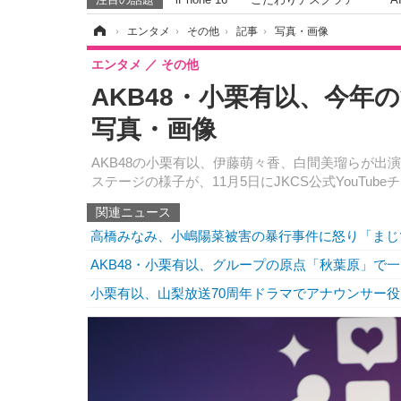
ホーム
›
エンタメ
›
その他
›
記事
›
写真・画像
エンタメ
その他
AKB48・小栗有以、今年
写真・画像
AKB48の小栗有以、伊藤萌々香、白間美瑠らが出演する「Japa
ステージの様子が、11月5日にJKCS公式YouTub
関連ニュース
高橋みなみ、小嶋陽菜被害の暴行事件に怒り「まじ
AKB48・小栗有以、グループの原点「秋葉原」で
小栗有以、山梨放送70周年ドラマでアナウンサー