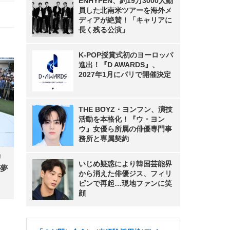
ENHYPEN、約19万3000人動
員した北南米ツアーを海外メ
ディアが絶賛！「キャリアに
長く残る公演」
K-POP授賞式初のヨーロッパ
進出！『D AWARDS』、
2027年1月にパリで開催決定
THE BOYZ・ヨンフン、演技
活動を本格化！『ウ・ヨン
ウ』女優ら所属の俳優専門事
務所と専属契約
リ
いじめ疑惑により韓国芸能界
夢
から消えた俳優ジス、フィリ
ピンで再起…現地ファンに笑
顔