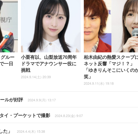
、グルー
小栗有以、山梨放送70周年
柏木由紀の熱愛スクープ
で一日
ドラマでアナウンサー役に
ネット反響「マジ！？」
挑戦
「ゆきりんそこにいくの
笑」
2024.9.14(土) 20:39
2024.9.11(水) 19:18
テールが好評
2024.9.9(月) 13:17
！タイ・プーケットで撮影
2024.8.23(金) 9:07
した」
2024.4.4(木) 15:38