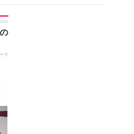
時36分
目の
トーク