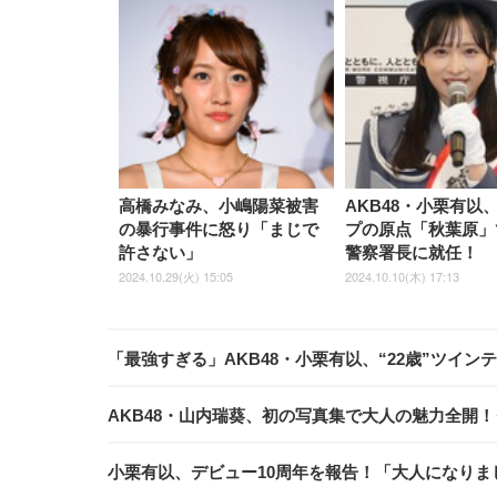
高橋みなみ、小嶋陽菜被害
AKB48・小栗有以
の暴行事件に怒り「まじで
プの原点「秋葉原」
許さない」
警察署長に就任！
2024.10.29(火) 15:05
2024.10.10(木) 17:13
「最強すぎる」AKB48・小栗有以、“22歳”ツイン
AKB48・山内瑞葵、初の写真集で大人の魅力全開
小栗有以、デビュー10周年を報告！「大人になりま