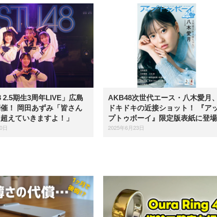
8 2.5期生3周年LIVE」広島
AKB48次世代エース・八木愛月
催！ 岡田あずみ「皆さん
ドキドキの近接ショット！ 『ア
を超えていきますよ！」
プトゥボーイ』限定版表紙に登場
30日
2025年6月23日