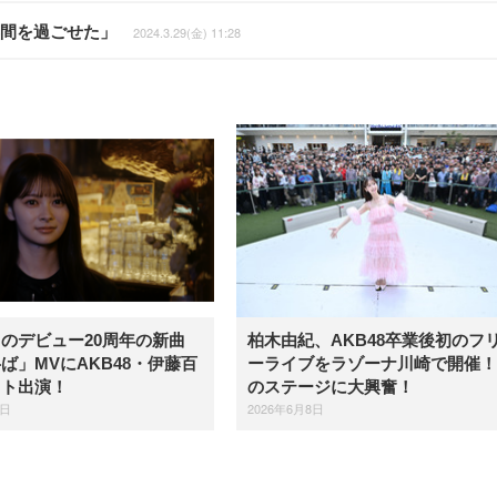
年間を過ごせた」
2024.3.29(金) 11:28
のデビュー20周年の新曲
柏木由紀、AKB48卒業後初のフ
ば」MVにAKB48・伊藤百
ーライブをラゾーナ川崎で開催！
スト出演！
のステージに大興奮！
8日
2026年6月8日