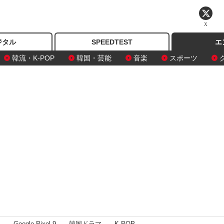
X
ジタル
SPEEDTEST
エ
韓流・K-POP
韓国・芸能
音楽
スポーツ
I
Google Pixel 9
韓国ドラマ
K-POP