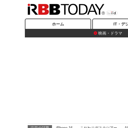
ホーム
IT・デ
映画・ドラマ
注目の話題
iPhone 16
こだわりデスクツアー
A